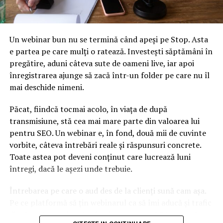
Așa că am întrerupt colaborarea cu el! (…) Să nu ne mai
ascundem după deget! Tavi nu avea voce. Dacă Mișu nu
Un webinar bun nu se termină când apeși pe Stop. Asta
i-o prelucra, nu cred că vocea lui reală îl avantaja pe
e partea pe care mulți o ratează. Investești săptămâni în
Tavi! ”, a declarat Victor Solomon, cu câțiva ani în urmă.
pregătire, aduni câteva sute de oameni live, iar apoi
înregistrarea ajunge să zacă într-un folder pe care nu îl
Parcă pentru a le demonstra că nu au dreptate, Tavi
mai deschide nimeni.
Clonda a participat, cam în aceeași perioadă, la show-ul
”Vocea României”, unde a cântat în timp ce jurații
Păcat, fiindcă tocmai acolo, în viața de după
stăteau cu spatele.
transmisiune, stă cea mai mare parte din valoarea lui
pentru SEO. Un webinar e, în fond, două mii de cuvinte
Dar, spre stupoarea lui, nici un membru al juriului,
vorbite, câteva întrebări reale și răspunsuri concrete.
compus din Horia Brenciu, Loredana, Smiley și Marius
Toate astea pot deveni conținut care lucrează luni
Moga nu a simit nevoia să întoarcă scaunul pentru a-l
întregi, dacă le așezi unde trebuie.
primi în echipa lui.
Întrebarea pe care o aud des de la clienți sună cam așa.
”Ai cântat corect, dar nu ai avut emoție, așa cum e
Pe ce platformă să țin webinarul ca să îmi aducă și trafic
nevoie la
Vocea României
”, i-au reproșat jurații. ”Poate
din Google, nu doar lead-uri pe moment? Răspunsul
nu acesta este drumul meu, la concursul ăsta”, a