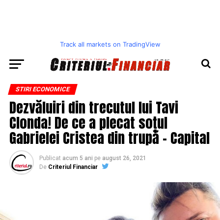
Track all markets on TradingView
STIRI ECONOMICE
Dezvăluiri din trecutul lui Tavi
Clonda! De ce a plecat soțul
Gabrielei Cristea din trupă – Capital
Publicat
acum 5 ani
pe
august 26, 2021
De
Criteriul Financiar