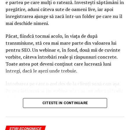
conjuncturală.
e partea pe care mulți o ratează. Investești săptămâni în
pregătire, aduni câteva sute de oameni live, iar apoi
înregistrarea ajunge să zacă într-un folder pe care nu îl
Huliganismul nu are ce
mai deschide nimeni.
căuta în Parlament, chiar
Păcat, fiindcă tocmai acolo, în viața de după
dacă prin absurd ar fi
transmisiune, stă cea mai mare parte din valoarea lui
existat o interpretare că
pentru SEO. Un webinar e, în fond, două mii de cuvinte
Florin Roman ar fi greşit în
vorbite, câteva întrebări reale și răspunsuri concrete.
Toate astea pot deveni conținut care lucrează luni
Parlament, oriunde şi în
întregi, dacă le așezi unde trebuie.
cel britanic şi în cel
Întrebarea pe care o aud des de la clienți sună cam așa.
german, francez şi în
Pe ce platformă să țin webinarul ca să îmi aducă și trafic
Congresul american,
din Google, nu doar lead-uri pe moment? Răspunsul
CITESTE IN CONTINUARE
trebuie să existe dialog!”,
scurt e că platforma contează, dar nu în felul în care
cred ei.
a declarat Rareş Bogdan la
România TV
.
Nu cel mai tare software câștigă, ci acela care îți lasă
STIRI ECONOMICE