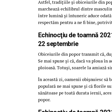
Astfel, tradițiile și obiceiurile din
marchează echilibrul dintre masculin ş
între lumină și întuneric aduce odată c
respectăm pentru a ne fi bine, potrivi
Echinocţiu de toamnă 2021.
22 septembrie
Obiceiurile din popor transmit că, după
Se mai spune și că, dacă va ploua în 
ploioasă. Totuși, soarele la amiază s
În această zi, oamenii obișnuiesc să b
populară ne mai spune și că florile s
sănătoase pe toată durata iernii, aces
popor.