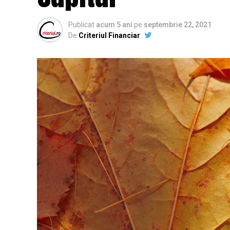
Publicat
acum 5 ani
pe
septembrie 22, 2021
De
Criteriul Financiar