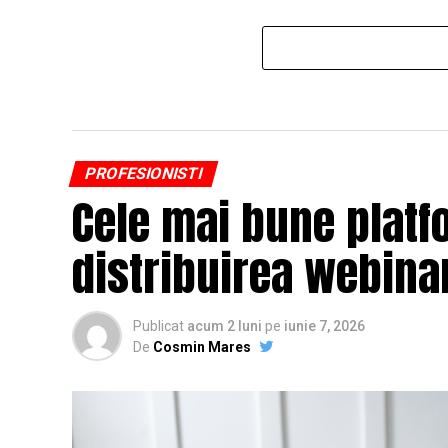
PROFESIONISTI
Cele mai bune platf
distribuirea webinar
Publicat
acum 2 luni
pe
iunie 7, 2026
De
Cosmin Mares