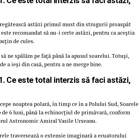
 Ce este total interzis să faci astăzi,
regătească astăzi primul must din strugurii proaspăt
 este recomandat să nu-i certe astăzi, pentru ca aceștia
puţin de cules.
 să ne spălăm pe faţă până la apusul soarelui. Totuși,
e a ieşi din casă, pentru a ne merge bine.
 Ce este total interzis să faci astăzi,
epe noaptea polară, în timp ce în a Polului Sud, Soarele
p de 6 luni, până la echinocţiul de primăvară, conform
orul Astronomic Amiral Vasile Urseanu.
rele traversează o extensie imaginară a ecuatorului