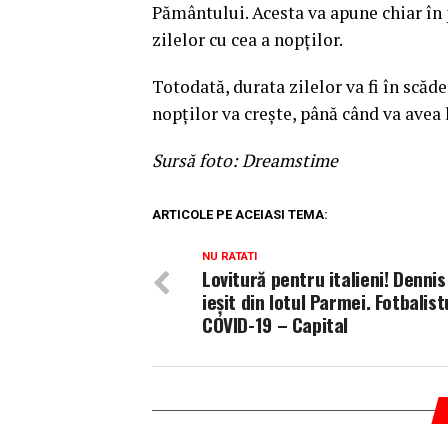
Pământului. Acesta va apune chiar în p
zilelor cu cea a nopţilor.
Totodată, durata zilelor va fi în scăd
nopţilor va creşte, până când va avea l
Sursă foto: Dreamstime
ARTICOLE PE ACEIASI TEMA:
NU RATATI
Lovitură pentru italieni! Denni
ieșit din lotul Parmei. Fotbalist
COVID-19 – Capital