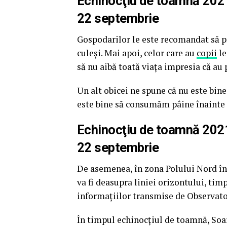
Echinocţiu de toamnă 2021.
22 septembrie
Gospodarilor le este recomandat să p
culeşi. Mai apoi, celor care au
copii
le
să nu aibă toată viața impresia că au 
Un alt obicei ne spune că nu este bine
este bine să consumăm pâine înainte d
Echinocţiu
de
toamnă
2021.
22 septembrie
De asemenea, în zona Polului Nord înc
va fi deasupra liniei orizontului, tim
informațiilor transmise de Observat
În timpul echinocţiul de toamnă, Soa