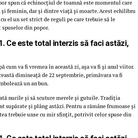
 popor spun că echinocţiul de toamnă este momentul care
i feminin, dar şi dintre viaţă şi moarte. Acest echilibru
u el un set strict de reguli pe care trebuie să le
t spuselor din popor.
 Ce este total interzis să faci astăzi,
 cum va fi vremea în această zi, aşa va fi şi anul viitor.
această dimineaţă de 22 septembrie, primăvara va fi
imbolează un an bun.
ată nucile şi să scuture merele şi gutuile. Tradiţia
unt supărate şi plâng astăzi. Pentru a rămâne frumoase şi
tea trebuie unse cu mir sfinţit, potrivit celor spuse din