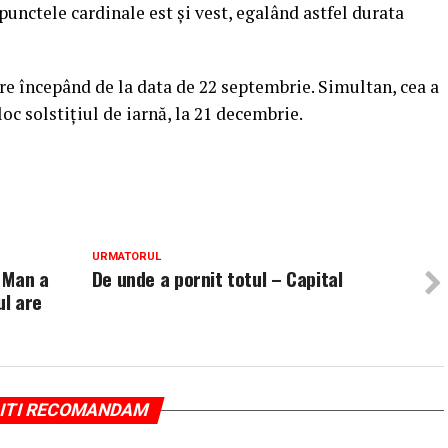
unctele cardinale est şi vest, egalând astfel durata
ere începând de la data de 22 septembrie. Simultan, cea a
oc solstiţiul de iarnă, la 21 decembrie.
URMATORUL
s Man a
De unde a pornit totul – Capital
ul are
ITI RECOMANDAM