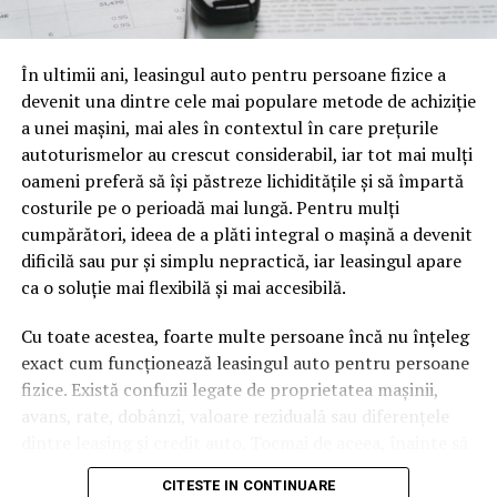
oamenii cu adevărat. Dacă transcrierea ajunge pe o
pagină de pe site-ul tău, ai dintr-odată două mii de
În ultimii ani, leasingul auto pentru persoane fizice a
cuvinte tematice, scrise exact în limbajul în care se
devenit una dintre cele mai populare metode de achiziție
caută.
a unei mașini, mai ales în contextul în care prețurile
Apoi vine partea de comportament. O pagină pe care
autoturismelor au crescut considerabil, iar tot mai mulți
vizitatorii stau zece, cincisprezece minute ca să
oameni preferă să își păstreze lichiditățile și să împartă
urmărească replay-ul trimite un semnal greu de ignorat.
costurile pe o perioadă mai lungă. Pentru mulți
Google nu îți măsoară direct satisfacția, însă timpul
cumpărători, ideea de a plăti integral o mașină a devenit
petrecut, scrollul și revenirile spun ceva despre cât de
dificilă sau pur și simplu nepractică, iar leasingul apare
util e materialul.
ca o soluție mai flexibilă și mai accesibilă.
Și mai e ceva ce se uită ușor. Un webinar reușit atrage
Cu toate acestea, foarte multe persoane încă nu înțeleg
linkuri aproape de la sine. Cineva îl menționează într-un
exact cum funcționează leasingul auto pentru persoane
newsletter, altcineva îl citează într-un articol, un
fizice. Există confuzii legate de proprietatea mașinii,
partener îl trimite în comunitatea lui. Fiecare astfel de
avans, rate, dobânzi, valoare reziduală sau diferențele
mențiune e o cărămidă pusă la autoritatea domeniului
dintre leasing și credit auto. Tocmai de aceea, înainte să
tău, iar autoritatea e moneda forte în SEO.
semnezi orice contract, este important să înțelegi clar
CITESTE IN CONTINUARE
mecanismul acestui tip de finanțare și să știi la ce să fii