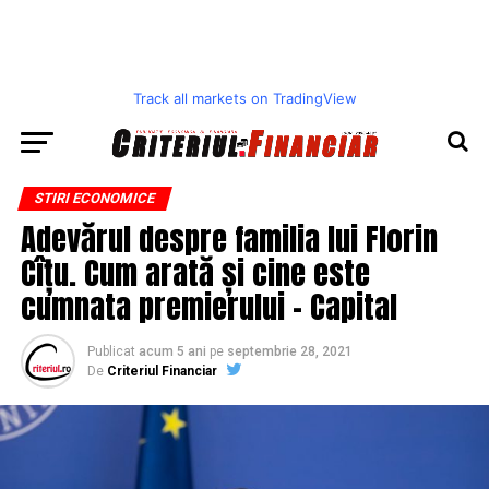
Track all markets on TradingView
STIRI ECONOMICE
Adevărul despre familia lui Florin
Cîțu. Cum arată și cine este
cumnata premierului – Capital
Publicat
acum 5 ani
pe
septembrie 28, 2021
De
Criteriul Financiar