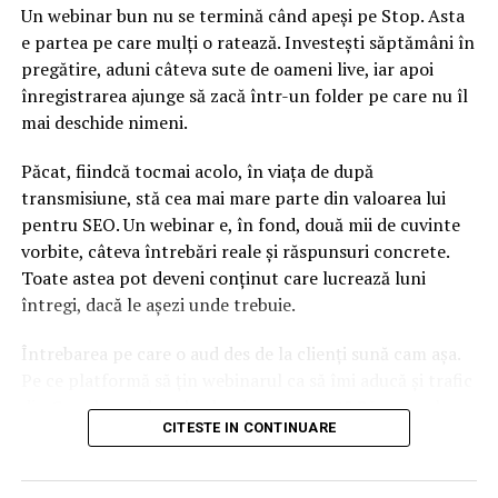
Un webinar bun nu se termină când apeși pe Stop. Asta
copiii, dar și toate activitățile pe care le face cu aceștia.
e partea pe care mulți o ratează. Investești săptămâni în
pregătire, aduni câteva sute de oameni live, iar apoi
”Eşti înconjurat de copii, fiinţe umane în starea cea mai
înregistrarea ajunge să zacă într-un folder pe care nu îl
pură, inocentă, sinceră. Te joci, cânţi, reciţi versuri, râzi
mai deschide nimeni.
cu ei şi ai satisfacţia că după cei 3-4 ani petrecuţi alături
de tine omuleţii plângăcioşi, agăţaţi de mama în primele
Păcat, fiindcă tocmai acolo, în viața de după
zile de grădiniţă, au personalitate… Ce poate fi mai
transmisiune, stă cea mai mare parte din valoarea lui
frumos?”, declara Mihaela Cîțu.
pentru SEO. Un webinar e, în fond, două mii de cuvinte
vorbite, câteva întrebări reale și răspunsuri concrete.
Cumnata premierului mai spunea atunci că sunt și o
Toate astea pot deveni conținut care lucrează luni
serie de lucruri care nu i convin. Mai exact, Mihaela
întregi, dacă le așezi unde trebuie.
Cîțu și-ar fi dorit să poată ajuta copii și bătrâni aflați la
nevoie, adăugând totodată că se declară dezamăgită de
Întrebarea pe care o aud des de la clienți sună cam așa.
”ipocrizia şi faptul ca românii şi-au pierdut curajul de a
Pe ce platformă să țin webinarul ca să îmi aducă și trafic
avea opinie”.
din Google, nu doar lead-uri pe moment? Răspunsul
CITESTE IN CONTINUARE
scurt e că platforma contează, dar nu în felul în care
cred ei.