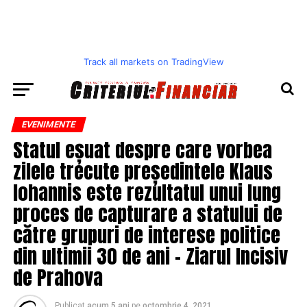
Track all markets on TradingView
EVENIMENTE
Statul eșuat despre care vorbea
zilele trecute președintele Klaus
Iohannis este rezultatul unui lung
proces de capturare a statului de
către grupuri de interese politice
din ultimii 30 de ani – Ziarul Incisiv
de Prahova
Publicat
acum 5 ani
pe
octombrie 4, 2021