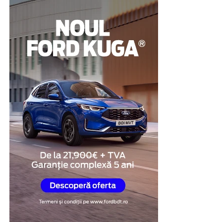
evaluare și poate contribui la clarificarea
circumstanțelor în care au apărut suspiciunile.
Pentru multe persoane, această abordare reprezintă o
modalitate de a demonstra disponibilitatea de a coopera
și de a răspunde transparent întrebărilor legate de
situația investigată.
Obiectivitatea reacțiilor
fiziologice
Unul dintre cele mai importante avantaje ale testului
poligraf este faptul că evaluarea se bazează pe
monitorizarea unor reacții fiziologice involuntare,
precum ritmul cardiac, respirația, tensiunea arterială și
modificările conductanței electrice a pielii.
În cadrul examinării, specialistul formulează întrebări