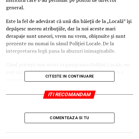
general.
Este la fel de adevărat că unii din băieţii de la „Locală” îşi
depăşesc mereu atribuţiile, dar la noi aceste mari
derapaje sunt uneori, vrem nu vrem, obişnuite şi sunt
prezente nu numai în sânul Poliţiei Locale. De la
interpretarea legii pana la abuzuri inimaginabile.
Când priveşti mai atent organigrama Poliţiei Locale, nu
poţi să nu dai dreptate gurilor “rele”, păi pentru ce e
CITESTE IN CONTINUARE
necesar un
“Serviciu resurse umane, juridic,
contracte, proceduri”
la Poliţia Locală atâta timp cât
însăşi Poliţia Locală este un serviciu public de care
ITI RECOMANDAM
răspunde Consiliul Local şi primarul?
La nivelul Politiei Locale Ploiesti au fost instituite
COMENTEAZA SI TU
măsuri suplimentare pentru prevenirea răspândirii
SARS-CoV-2, după ce municipiul a intrat în scenariul
roșu.