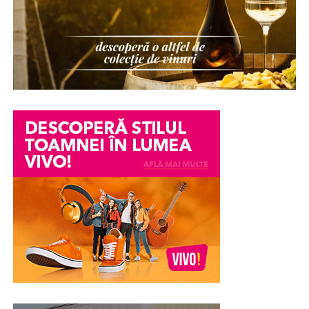
așteaptă consecvență și stabilitate din partea României.
Există numeroase situații în care o persoană ajunge să
fie suspectată fără să existe dovezi clare împotriva sa. O
dispariție de bunuri într-o companie, o acuzație lansată
într-un conflict personal, o neînțelegere între colegi
sau o informație transmisă eronat pot avea consecințe
serioase asupra imaginii și credibilității unei persoane.
Din păcate, chiar și atunci când acuzațiile se dovedesc
ulterior nefondate, efectele asupra reputației pot
persista. Încrederea colegilor, a angajatorului sau chiar a
membrilor familiei poate fi afectată, iar procesul de
recâștigare a acesteia poate fi dificil.
În astfel de împrejurări, unele persoane aleg în mod
voluntar să efectueze un test poligraf pentru a susține
veridicitatea declarațiilor lor. Examinarea nu stabilește
vinovăția sau nevinovăția din punct de vedere juridic,
însă poate constitui un element suplimentar de