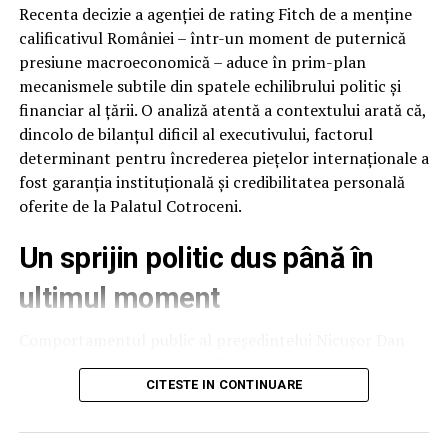
MU, pardon, NU?
Recenta decizie a agenției de rating Fitch de a menține
calificativul României – într-un moment de puternică
Ca este haos total sub comanda acestui „plantat”
presiune macroeconomică – aduce în prim-plan
deducem si din reactia sefului Serviciului Ordine Publica,
mecanismele subtile din spatele echilibrului politic și
Anton Catalin (cel care a refuzat sa mai fie director si sa
financiar al țării. O analiză atentă a contextului arată că,
accepte bataia de joc a edilului), reactie de ieri cand a
dincolo de bilanțul dificil al executivului, factorul
declarat ca isi arunca uniforma si poate ca isi da si
determinant pentru încrederea piețelor internaționale a
demisia datorita managementului fabulos al
fost garanția instituțională și credibilitatea personală
„plantatului”.
oferite de la Palatul Cotroceni.
De ce?
Un sprijin politic dus până în
Pai mintea asta creata a mai conceput o tampenie cat
ultimul moment
casa, votata de Consiliul Local Ploiesti.
Comportamentul public al președintelui Nicușor Dan
Astfel, prin Raportul de „specialitate” nr
după prezentarea evaluării Fitch ilustrează o strategie
1672/25.08.2021 al Politiei Locale Ploiesti, condusa de
de protejare a stabilității naționale. Deși raportul
CITESTE IN CONTINUARE
plantatul cu mintea creata, edilul a intocmit Referatul
agenției putea fi interpretat și speculat politic ca un
de aprobare nr 348/25.08.2021 prin care Consiliul Local
eșec al executivului, președintele a ales o abordare