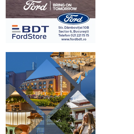
relevante pentru situația investigată și analizează
răspunsurile împreună cu reacțiile fiziologice
înregistrate. Interpretarea rezultatelor este realizată în
baza unor metode și protocoale specifice, de către
examinatori instruiți în acest domeniu.
Spre deosebire de opiniile personale sau de impresiile
subiective, examinarea poligraf urmărește indicatori
fiziologici măsurabili, ceea ce oferă un grad suplimentar
de obiectivitate în procesul de evaluare. Din acest motiv,
testul este utilizat în numeroase contexte, inclusiv în
investigații interne, procese de selecție pentru anumite
funcții sensibile sau verificarea unor declarații în cadrul
unor anchete.
Este important de înțeles că rezultatul unui test
poligraf trebuie interpretat în contextul întregii situații
și al celorlalte informații disponibile. Tocmai această
abordare echilibrată îi conferă valoare ca instrument