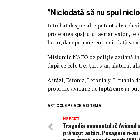
”Niciodată să nu spui nici
Întrebat despre alte potențiale achiz
protejarea spațiului aerian eston, let
lucru, dar spun mereu: niciodată să n
Misiunile NATO de poliție aeriană în r
după ce cele trei țări s-au alăturat ali
Astăzi, Estonia, Letonia și Lituania 
propriile avioane de luptă care ar pute
ARTICOLE PE ACEIASI TEMA:
NU RATATI
Tragedia momentului! Avionul 
prăbuşit astăzi. Pasagerii n-au
nicio şansă, zeci de morți (VIDE