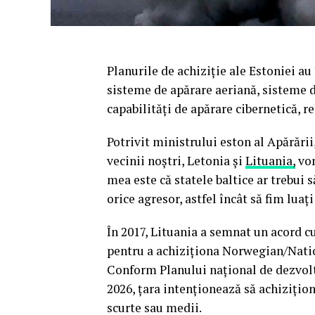
Planurile de achiziție ale Estoniei au
sisteme de apărare aeriană, sisteme 
capabilități de apărare cibernetică, r
Potrivit ministrului eston al Apărări
vecinii noștri, Letonia și
Lituania,
vom
mea este că statele baltice ar trebui 
orice agresor, astfel încât să fim luați
În 2017, Lituania a semnat un acord 
pentru a achiziționa Norwegian/Nati
Conform Planului național de dezvolta
2026, țara intenționează să achizițio
scurte sau medii.