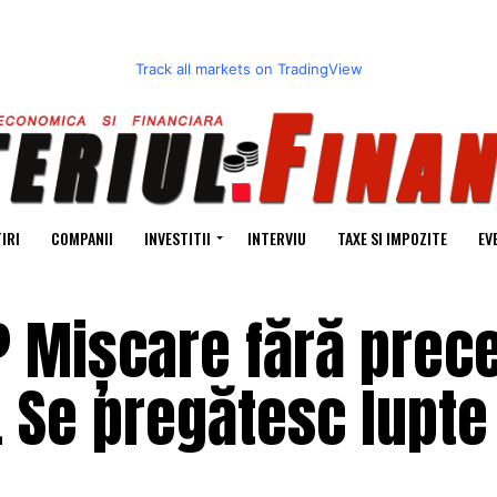
Track all markets on TradingView
IRI
COMPANII
INVESTITII
INTERVIU
TAXE SI IMPOZITE
EV
? Mișcare fără prec
. Se pregătesc lupte