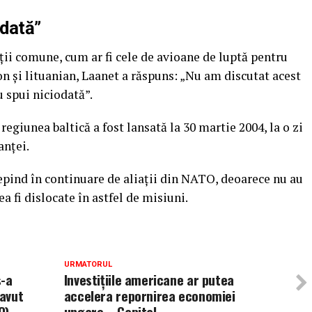
odată”
iții comune, cum ar fi cele de avioane de luptă pentru
on și lituanian, Laanet a răspuns: „Nu am discutat acest
u spui niciodată”.
egiunea baltică a fost lansată la 30 martie 2004, la o zi
anței.
depind în continuare de aliații din NATO, deoarece nu au
a fi dislocate în astfel de misiuni.
URMATORUL
s-a
Investiţiile americane ar putea
 avut
accelera repornirea economiei
O) –
ungare – Capital