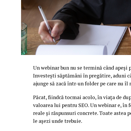
Un webinar bun nu se termină când apeși pe
Investești săptămâni în pregătire, aduni c
ajunge să zacă într-un folder pe care nu î
Păcat, fiindcă tocmai acolo, în viața de d
valoarea lui pentru SEO. Un webinar e, în f
reale și răspunsuri concrete. Toate astea p
le așezi unde trebuie.