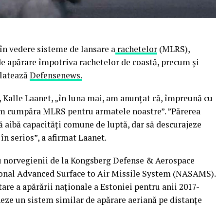
 în vedere sisteme de lansare a
rachetelor
(MLRS),
de apărare împotriva rachetelor de coastă, precum și
elatează
Defensenews.
i, Kalle Laanet, „în luna mai, am anunțat că, împreună cu
 cumpăra MLRS pentru armatele noastre”. ”Părerea
să aibă capacități comune de luptă, dar să descurajeze
 în serios”, a afirmat Laanet.
cu norvegienii de la Kongsberg Defense & Aerospace
onal Advanced Surface to Air Missile System (NASAMS).
re a apărării naționale a Estoniei pentru anii 2017-
neze un sistem similar de apărare aeriană pe distanțe