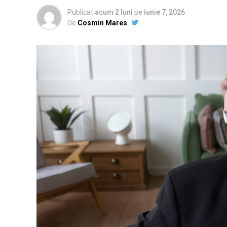
Publicat
acum 2 luni
pe
iunie 7, 2026
De
Cosmin Mares