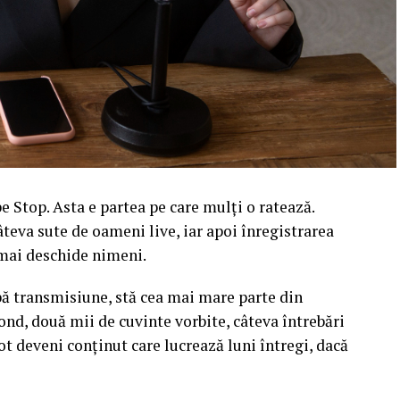
 Stop. Asta e partea pe care mulți o ratează.
âteva sute de oameni live, iar apoi înregistrarea
l mai deschide nimeni.
upă transmisiune, stă cea mai mare parte din
ond, două mii de cuvinte vorbite, câteva întrebări
ot deveni conținut care lucrează luni întregi, dacă