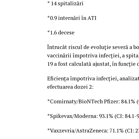
* 14 spitalizări
*0.9 internări în ATI
*1.6 decese
Întrucât riscul de evoluţie severă a bo
vaccinării împotriva infecţiei, a spit
19 a fost calculată ajustat, în funcţie
Eficienţa împotriva infecţiei, analizat
efectuarea dozei 2:
*Comirnaty/BioNTech Pfizer: 84.1% (C
*Spikevax/Moderna: 93.1% (CI: 84.1-9
*Vaxzevria/AstraZeneca: 71.1% (CI: 23