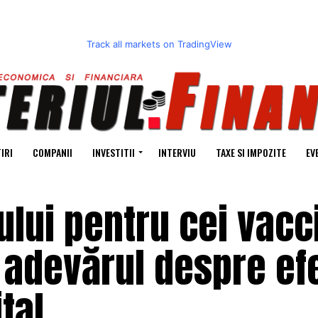
Track all markets on TradingView
IRI
COMPANII
INVESTITII
INTERVIU
TAXE SI IMPOZITE
EV
ui pentru cei vacci
 adevărul despre ef
tal