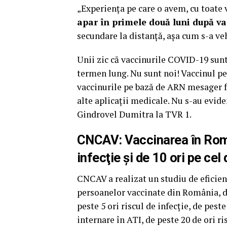
„Experiența pe care o avem, cu toate v
apar în primele două luni după v
secundare la distanță, așa cum s-a veh
Unii zic că vaccinurile COVID-19 sun
termen lung. Nu sunt noi! Vaccinul pe 
vaccinurile pe bază de ARN mesager fo
alte aplicații medicale. Nu s-au evide
Gindrovel Dumitra la TVR 1.
CNCAV: Vaccinarea în Român
infecţie şi de 10 ori pe cel
CNCAV a realizat un studiu de eficie
persoanelor vaccinate din România, di
peste 5 ori riscul de infecţie, de peste
internare în ATI, de peste 20 de ori 