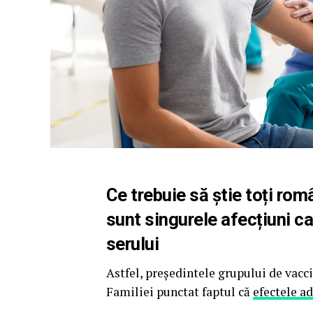
Ce trebuie să știe toți ro
sunt singurele afecțiuni c
serului
Astfel, președintele grupului de vacc
Familiei punctat faptul că
efectele a