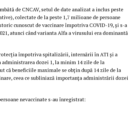
bătă de CNCAV, setul de date analizat a inclus peste
ative), colectate de la peste 1,7 milioane de persoane
 istoric cunoscut de vaccinare împotriva COVID-19, şi s-a
2021, atunci când varianta Alfa a virusului era dominantă
otecţia împotriva spitalizării, internării în ATI şi a
a administrarea dozei 1, la minim 14 zile de la
nut că beneficiile maximale se obţin după 14 zile de la
nare, ceea ce subliniază importanţa administrării dozei
persoane nevaccinate s-au înregistrat: