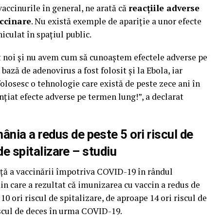
accinurile în general, ne arată că
reacțiile adverse
accinare
. Nu există exemple de apariție a unor efecte
iculat în spațiul public.
t noi și nu avem cum să cunoaștem efectele adverse pe
bază de adenovirus a fost folosit și la Ebola, iar
losesc o tehnologie care există de peste zece ani în
nțiat efecte adverse pe termen lung!”, a declarat
ia a redus de peste 5 ori riscul de
 de spitalizare – studiu
nţă a vaccinării împotriva COVID-19 în rândul
n care a rezultat că imunizarea cu vaccin a redus de
 10 ori riscul de spitalizare, de aproape 14 ori riscul de
riscul de deces în urma COVID-19.