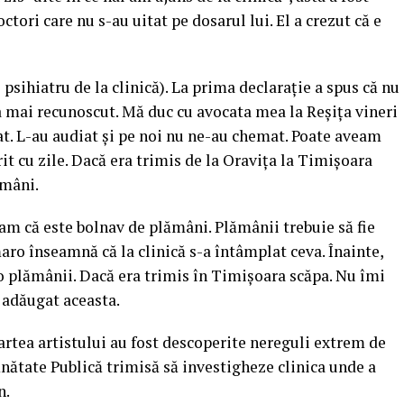
octori care nu s-au uitat pe dosarul lui. El a crezut că e
psihiatru de la clinică). La prima declarație a spus că nu
 a mai recunoscut. Mă duc cu avocata mea la Reșița vineri
at. L-au audiat și pe noi nu ne-au chemat. Poate aveam
it cu zile. Dacă era trimis de la Oravița la Timișoara
ămâni.
m că este bolnav de plămâni. Plămânii trebuie să fie
maro înseamnă că la clinică s-a întâmplat ceva. Înainte,
o plămânii. Dacă era trimis în Timișoara scăpa. Nu îmi
i adăugat aceasta.
rtea artistului au fost descoperite nereguli extrem de
ănătate Publică trimisă să investigheze clinica unde a
n.