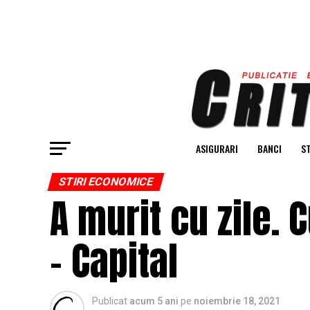
ASIGURARI
BANCI
ST
STIRI ECONOMICE
A murit cu zile. 
– Capital
Publicat
acum 5 ani
pe
noiembrie 18, 2021