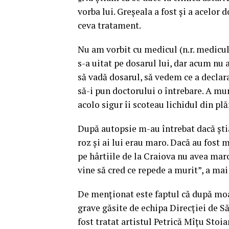
vorba lui. Greșeala a fost și a acelor d
ceva tratament.
Nu am vorbit cu medicul (n.r. medicul 
s-a uitat pe dosarul lui, dar acum nu
să vadă dosarul, să vedem ce a declar
să-i pun doctorului o întrebare. A mur
acolo sigur îi scoteau lichidul din pl
După autopsie m-au întrebat dacă știa
roz și ai lui erau maro. Dacă au fost 
pe hârtiile de la Craiova nu avea mar
vine să cred ce repede a murit”, a ma
De menționat este faptul că după moa
grave găsite de echipa Direcţiei de S
fost tratat artistul Petrică Mîţu Stoia