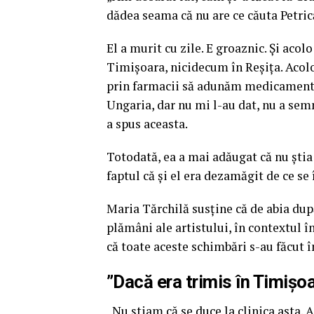
dădea seama că nu are ce căuta Petrică
El a murit cu zile. E groaznic. Și acol
Timișoara, nicidecum în Reșița. Acol
prin farmacii să adunăm medicamente.
Ungaria, dar nu mi l-au dat, nu a semn
a spus aceasta.
Totodată, ea a mai adăugat că nu știa 
faptul că și el era dezamăgit de ce se
Maria Tărchilă susține că de abia dup
plămâni ale artistului, în contextul î
că toate aceste schimbări s-au făcut în
”Dacă era trimis în Timișo
„Nu știam că se duce la clinica asta. A 