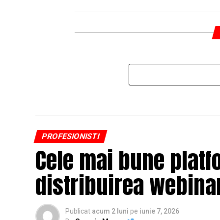
PROFESIONISTI
Cele mai bune platf
distribuirea webinar
Publicat
acum 2 luni
pe
iunie 7, 2026