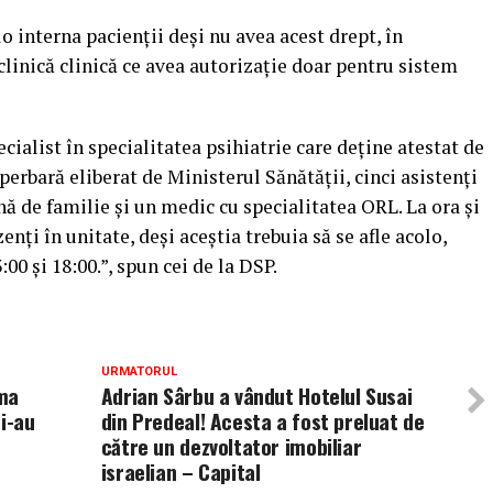
 interna pacienţii deşi nu avea acest drept, în
clinică clinică ce avea autorizaţie doar pentru sistem
ialist în specialitatea psihiatrie care deține atestat de
rbară eliberat de Ministerul Sănătății, cinci asistenți
 de familie și un medic cu specialitatea ORL. La ora și
nți în unitate, deși aceștia trebuia să se afle acolo,
:00 și 18:00.”, spun cei de la DSP.
URMATORUL
ama
Adrian Sârbu a vândut Hotelul Susai
i-au
din Predeal! Acesta a fost preluat de
către un dezvoltator imobiliar
israelian – Capital