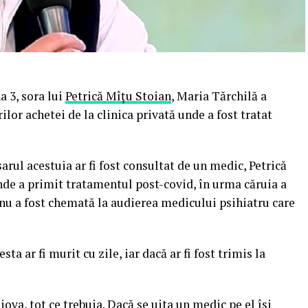
a 3, sora lui
Petrică Mîțu Stoian
, Maria Tărchilă a
lor achetei de la clinica privată unde a fost tratat
arul acestuia ar fi fost consultat de un medic, Petrică
unde a primit tratamentul post-covid, în urma căruia a
 nu a fost chemată la audierea medicului psihiatru care
ta ar fi murit cu zile, iar dacă ar fi fost trimis la
iova, tot ce trebuia. Dacă se uita un
medic
pe el își