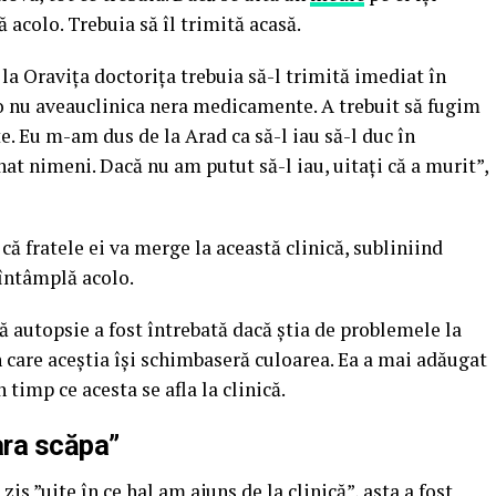
 acolo. Trebuia să îl trimită acasă.
o la Oravița doctorița trebuia să-l trimită imediat în
o nu aveauclinica nera medicamente. A trebuit să fugim
 Eu m-am dus de la Arad ca să-l iau să-l duc în
at nimeni. Dacă nu am putut să-l iau, uitați că a murit”,
că fratele ei va merge la această clinică, subliniind
 întâmplă acolo.
ă autopsie a fost întrebată dacă știa de problemele la
n care aceștia își schimbaseră culoarea. Ea a mai adăugat
 timp ce acesta se afla la clinică.
ara scăpa”
zis ”uite în ce hal am ajuns de la clinică”, asta a fost