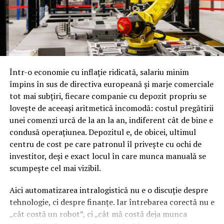
Într-o economie cu inflație ridicată, salariu minim
împins în sus de directiva europeană și marje comerciale
tot mai subțiri, fiecare companie cu depozit propriu se
lovește de aceeași aritmetică incomodă: costul pregătirii
unei comenzi urcă de la an la an, indiferent cât de bine e
condusă operațiunea. Depozitul e, de obicei, ultimul
centru de cost pe care patronul îl privește cu ochi de
investitor, deși e exact locul în care munca manuală se
scumpește cel mai vizibil.
Aici automatizarea intralogistică nu e o discuție despre
tehnologie, ci despre finanțe. Iar întrebarea corectă nu e
„cât costă un robot”, ci „cât mă costă deja munca