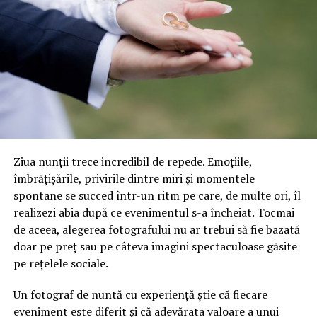
perioada de recuperare a investiției
, care într-un
depozit cu volum mare și vârfuri sezoniere
pronunțate se măsoară de regulă în ani, nu în
decenii.
Roboții lucrează în același ritm și în ziua a doua de Black
Friday, la ora patru dimineața, fără spor de noapte și
fără erori de oboseală. Predictibilitatea aceasta a
costului e, în sine, un activ.
Ziua nunții trece incredibil de repede. Emoțiile,
îmbrățișările, privirile dintre miri și momentele
Unde se recuperează banii,
spontane se succed într-un ritm pe care, de multe ori, îl
realizezi abia după ce evenimentul s-a încheiat. Tocmai
concret
de aceea, alegerea fotografului nu ar trebui să fie bazată
doar pe preț sau pe câteva imagini spectaculoase găsite
Conveioare și
sortare automată
elimină munca
pe rețelele sociale.
de transport intern și de sortare pe curieri, adică
tocmai posturile pe care astăzi le suplimentezi cu
Un fotograf de nuntă cu experiență știe că fiecare
personal temporar.
eveniment este diferit și că adevărata valoare a unui