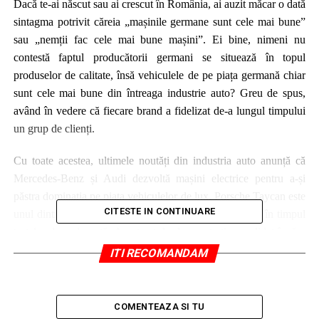
Dacă te-ai născut sau ai crescut în România, ai auzit măcar o dată
sintagma potrivit căreia „mașinile germane sunt cele mai bune”
sau „nemții fac cele mai bune mașini”. Ei bine, nimeni nu
contestă faptul producătorii germani se situează în topul
produselor de calitate, însă vehiculele de pe piața germană chiar
sunt cele mai bune din întreaga industrie auto? Greu de spus,
având în vedere că fiecare brand a fidelizat de-a lungul timpului
un grup de clienți.
Cu toate acestea, ultimele noutăți din industria auto anunță că
Mercedes-Benz și Audi dezvoltă mașini electrice pentru a-și
păstra dominația pe piața vehiculelor de lux. Porsche Taycan este
CITESTE IN CONTINUARE
unul dintre modelele care au încețoșat privirile multora în timpul
testelor de anduranță. Acest act de demonstrație a validat încă o
dată supremația inginerilor germani chiar și atunci când vine
ITI RECOMANDAM
vorba de electrificarea mașinilor sport cu ardere internă. Având în
vedere popularitatea crescută a mașinilor electrice de la Tesla
care acaparează întreg continentul, producătorii germani de
COMENTEAZA SI TU