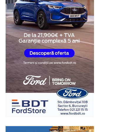
supravegherea unui organism profesional recunoscut de
stat.
Poți verifica statutul unui avocat direct pe site-ul oficial
al baroului sau pe platformele profesionale dedicate. Un
avocat Iași
serios va avea întotdeauna aceste informații
publice și verificabile.
3. Evaluează experiența și
rezultatele
Experiența contează enorm în avocatură. Un avocat care
a gestionat sute de dosare cunoaște practica
instanțelor, știe cum reacționează procurorii și
judecătorii și poate anticipa problemele înainte ca
acestea să apară.
Nu te sfii să întrebi despre experiența avocatului în