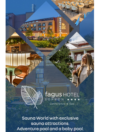
cazuri similare cu al tău. Un profesionist serios îți va
oferi o evaluare sinceră a șanselor tale – fără promisiuni
nerealiste, dar și fără să te descurajeze inutil.
4. Atenție la transparența privind
onorariile
Unul dintre cele mai frecvente motive de nemulțumire
în relația client-avocat este lipsa de claritate privind
costurile. Un avocat corect îți explică de la început cum
se stabilesc onorariile, ce include serviciul și care sunt
eventualele costuri suplimentare – taxe judiciare,
expertize, taxe de executor.
Fugi de cei care evită să discute despre bani sau care îți
fac promisiuni prea frumoase ca să fie adevărate.
Transparența în privința onorariilor este un semn de
profesionalism și de respect față de client.