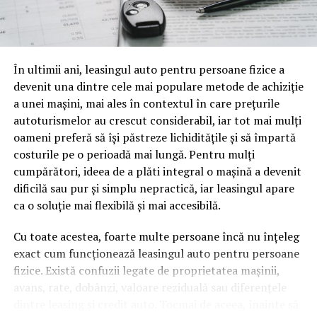
să zicem, fiscalitatea freelancerilor. Conținutul vorbit e
o mină de informație, plină de întrebări pe care și le pun
oamenii cu adevărat. Dacă transcrierea ajunge pe o
pagină de pe site-ul tău, ai dintr-odată două mii de
În ultimii ani, leasingul auto pentru persoane fizice a
cuvinte tematice, scrise exact în limbajul în care se
devenit una dintre cele mai populare metode de achiziție
caută.
a unei mașini, mai ales în contextul în care prețurile
Apoi vine partea de comportament. O pagină pe care
autoturismelor au crescut considerabil, iar tot mai mulți
vizitatorii stau zece, cincisprezece minute ca să
oameni preferă să își păstreze lichiditățile și să împartă
urmărească replay-ul trimite un semnal greu de ignorat.
costurile pe o perioadă mai lungă. Pentru mulți
Google nu îți măsoară direct satisfacția, însă timpul
cumpărători, ideea de a plăti integral o mașină a devenit
petrecut, scrollul și revenirile spun ceva despre cât de
dificilă sau pur și simplu nepractică, iar leasingul apare
util e materialul.
ca o soluție mai flexibilă și mai accesibilă.
Și mai e ceva ce se uită ușor. Un webinar reușit atrage
Cu toate acestea, foarte multe persoane încă nu înțeleg
linkuri aproape de la sine. Cineva îl menționează într-un
exact cum funcționează leasingul auto pentru persoane
newsletter, altcineva îl citează într-un articol, un
fizice. Există confuzii legate de proprietatea mașinii,
partener îl trimite în comunitatea lui. Fiecare astfel de
avans, rate, dobânzi, valoare reziduală sau diferențele
mențiune e o cărămidă pusă la autoritatea domeniului
dintre leasing și credit auto. Tocmai de aceea, înainte să