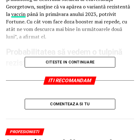
Georgetown, susține că va apărea o variantă rezistentă
la
vaccin
până în primăvara anului 2023, potrivit
Fortune. Cu cât vom face doza booster mai repede, cu
atât ne vom descurca mai bine în următoarele două
luni”, a afirmat el.
Probabilitatea să vedem o tulpină
rezistentă la vaccin este foarte
CITESTE IN CONTINUARE
mare
ITI RECOMANDAM
„Din păcate, fiecare predicție pe care am făcut-o s-a
împlinit în mare măsură. Sper să mă înșel de data
aceasta, dar cred că, până în martie- aprilie, mai vom
COMENTEAZA SI TU
avea o variantă complet rezistentă la vaccin. Pur și
simplu, nu putem avea rate atât de scăzute de vaccinare
în întreaga lume, cu virusul care joacă ping-pong între
persoanele vaccinate și cele nevaccinate. Sunt imunolog.
PROFESIONISTI
Probabilitatea să vedem o tulpină rezistentă la vaccin