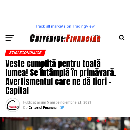
Track all markets on TradingView
STIRI ECONOMICE
Veste cumplită pentru toată
lumea! Se întâmplă în primăvară.
Avertismentul care ne dă fiori –
Capital
Publicat
acum 5 ani
pe
noiembrie 21, 2021
De
Criteriul Financiar