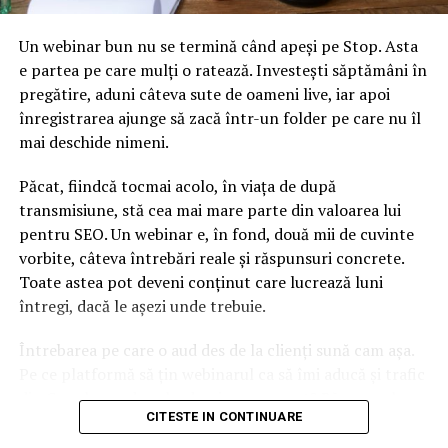
Luna trecută, premierul Țării Galilor, Mark Drakeford,
Un webinar bun nu se termină când apeși pe Stop. Asta
afirma că este îngrijorat de faptul că o nouă variantă
e partea pe care mulți o ratează. Investești săptămâni în
COVID-19, rezistentă la vaccinuri, s-ar putea răspîndi în
pregătire, aduni câteva sute de oameni live, iar apoi
curând. „Există cel puțin o posibilitate ca această
înregistrarea ajunge să zacă într-un folder pe care nu îl
variantă să ajungă să fie mai rezistentă la vaccinuri,
mai deschide nimeni.
decât cea actuală”, a spus el.
Păcat, fiindcă tocmai acolo, în viața de după
Și oamenii de știință din Germania au avertizat luna
transmisiune, stă cea mai mare parte din valoarea lui
trecută că o variantă mai veche a COVID-19 – numită
pentru SEO. Un webinar e, în fond, două mii de cuvinte
varianta A.30 – poate sparge protecția oferită de
vorbite, câteva întrebări reale și răspunsuri concrete.
vaccinurile Pfizer și AstraZeneca. Cu toate acestea,
Toate astea pot deveni conținut care lucrează luni
varianta nu a fost detectată de luni de zile, ultimele
întregi, dacă le așezi unde trebuie.
probe de A.30 fiind raportate în perioada mai-iunie a
acestui an. Doar cinci cazuri de A.30 au fost raportate la
Întrebarea pe care o aud des de la clienți sună cam așa.
nivel mondial – trei în Angola, unul în Suedia și unul în
Pe ce platformă să țin webinarul ca să îmi aducă și trafic
Regatul Unit.
din Google, nu doar lead-uri pe moment? Răspunsul
CITESTE IN CONTINUARE
scurt e că platforma contează, dar nu în felul în care
La rândul său, expertul american Anthony Fauci a
cred ei.