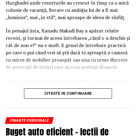
Hurghadei unde resorturile au crescut în timp ca o mică
data de 15 sau la sfârșitul lunii. În perioada de probă,
colonie de vacanță, fiecare cu ambiția lui de a fi mai
preavizul este de 2 săptămâni.
„luminos”, mai „în stil”, mai aproape de ideea de răsfăț.
Dacă ai deja un job, pentru a exercita un Minijob ai
În peisajul ăsta, Xanadu Makadi Bay a apărut relativ
nevoie de acordul angajatorului principal. Fără acest
recent, și tocmai de aceea întrebarea „când s-a deschis și
acord, dacă află de Minijob, angajatorul te poate
cât de nou e?” nu e moft. E genul de întrebare practică
concedia pe loc, fără preaviz.
pe care o pui când vrei să știi dacă te așteaptă o cameră
cu miros de mobilier proaspăt sau una cu urme discrete
Milioane de germani nu au doar un singur loc de muncă.
de generații de turiști care au tras aceleași draperii.
În ultimii 15 ani, numărul acestora a ajuns să fie mai
mare decât dublu. Motivele sunt diferite: un venit mai
Doar că, la un resort mare, „deschiderea” nu e mereu un
mare, dorinţa de schimbare şi avantajele unui minijob.
moment unic, clar, ca tăiatul panglicii la un magazin de
CITESTE IN CONTINUARE
cartier. Aici lucrurile se întind, se așază, se ajustează, iar
În 2018, cifra acestora s-a ridicat la peste 3,4 milioane.
între soft opening și inaugurarea „completă” se pot
Cei mai mulţi au un loc principal de muncă, unde
scurge luni bune. De aceea, merită să punem datele pe
angajatorul suportă jumătate din asigurările sociale ale
masă, dar și să le traducem în ceva mai omenesc, adică
angajatului, la care se adaugă cel puţin un loc de muncă
FINANTE PERSONALE
în senzația concretă de noutate.
suplimentar.
Buget auto eficient – lectii de