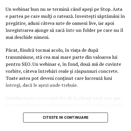
Un webinar bun nu se termină când apeși pe Stop. Asta
e partea pe care mulți o ratează. Investești săptămâni în
pregătire, aduni câteva sute de oameni live, iar apoi
înregistrarea ajunge să zacă într-un folder pe care nu îl
mai deschide nimeni.
Păcat, fiindcă tocmai acolo, în viața de după
transmisiune, stă cea mai mare parte din valoarea lui
pentru SEO. Un webinar e, în fond, două mii de cuvinte
vorbite, câteva întrebări reale și răspunsuri concrete.
Toate astea pot deveni conținut care lucrează luni
întregi, dacă le așezi unde trebuie.
Întrebarea pe care o aud des de la clienți sună cam așa.
Pe ce platformă să țin webinarul ca să îmi aducă și trafic
din Google, nu doar lead-uri pe moment? Răspunsul
CITESTE IN CONTINUARE
scurt e că platforma contează, dar nu în felul în care
cred ei.