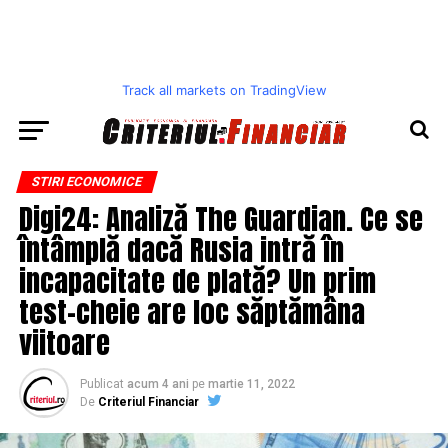
Track all markets on TradingView
STIRI ECONOMICE
Digi24: Analiză The Guardian. Ce se
întâmplă dacă Rusia intră în
incapacitate de plată? Un prim
test-cheie are loc săptămâna
viitoare
Publicat
acum 4 ani
pe
martie 11, 2022
De
Criteriul Financiar