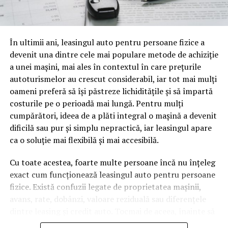
o mină de informație, plină de întrebări pe care și le pun
oamenii cu adevărat. Dacă transcrierea ajunge pe o
pagină de pe site-ul tău, ai dintr-odată două mii de
În ultimii ani, leasingul auto pentru persoane fizice a
cuvinte tematice, scrise exact în limbajul în care se
devenit una dintre cele mai populare metode de achiziție
caută.
a unei mașini, mai ales în contextul în care prețurile
Apoi vine partea de comportament. O pagină pe care
autoturismelor au crescut considerabil, iar tot mai mulți
vizitatorii stau zece, cincisprezece minute ca să
oameni preferă să își păstreze lichiditățile și să împartă
urmărească replay-ul trimite un semnal greu de ignorat.
costurile pe o perioadă mai lungă. Pentru mulți
Google nu îți măsoară direct satisfacția, însă timpul
cumpărători, ideea de a plăti integral o mașină a devenit
petrecut, scrollul și revenirile spun ceva despre cât de
dificilă sau pur și simplu nepractică, iar leasingul apare
util e materialul.
ca o soluție mai flexibilă și mai accesibilă.
Și mai e ceva ce se uită ușor. Un webinar reușit atrage
Cu toate acestea, foarte multe persoane încă nu înțeleg
linkuri aproape de la sine. Cineva îl menționează într-un
exact cum funcționează leasingul auto pentru persoane
newsletter, altcineva îl citează într-un articol, un
fizice. Există confuzii legate de proprietatea mașinii,
partener îl trimite în comunitatea lui. Fiecare astfel de
avans, rate, dobânzi, valoare reziduală sau diferențele
mențiune e o cărămidă pusă la autoritatea domeniului
dintre leasing și credit auto. Tocmai de aceea, înainte să
tău, iar autoritatea e moneda forte în SEO.
semnezi orice contract, este important să înțelegi clar