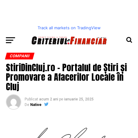
Track all markets on TradingView
COMPANII
StiriDinCluj.ro – Portalul de Știri și
Promovare a Afacerilor Locale în
Cluj
Publicat
acum 2 ani
pe
ianuarie 25, 2025
De
Native