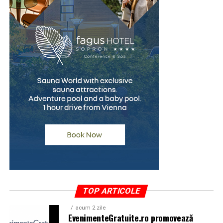
financiare.
(Advertoriale)
TOP ARTICOLE
acum 2 zile
EvenimenteGratuite.ro promovează