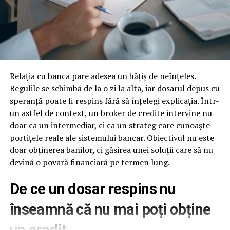
festivaluri și expoziții până la inițiative caritabile și
educaționale.
Programele de finantare dedicate agriculturii
favorizeaza adesea proiectele dezvoltate in parteneriat
sau prin forme asociative. O societate cooperativa
Cum Poate Fi Utilizat StiriDinCluj.ro?
agricola poate oferi sprijin in identificarea
oportunitatilor de finantare, pregatirea documentatiei
Pentru Cititori
si implementarea proiectelor. In plus, colaborarea
Relația cu banca pare adesea un hățiș de neînțeles.
Clujenii pot accesa
StiriDinCluj.ro
pentru a rămâne la
dintre membri poate creste sansele de obtinere a
Regulile se schimbă de la o zi la alta, iar dosarul depus cu
curent cu cele mai recente știri locale și pentru a
finantarii pentru investitii in infrastructura, utilaje sau
speranță poate fi respins fără să înțelegi explicația. Într-
descoperi evenimentele importante din oraș.
tehnologii moderne.
un astfel de context, un broker de credite intervine nu
doar ca un intermediar, ci ca un strateg care cunoaște
Pentru Antreprenori
Atunci cand ai nevoie de utilaje si echipamente
portițele reale ale sistemului bancar. Obiectivul nu este
performante
doar obținerea banilor, ci găsirea unei soluții care să nu
Afaceri mici și mijlocii pot utiliza platforma pentru a-și
devină o povară financiară pe termen lung.
promova serviciile și produsele. Publicitatea pe
Nu toate exploatatiile agricole isi permit achizitionarea
StiriDinCluj.ro asigură o expunere eficientă și o
unor utilaje moderne, precum combine, tractoare de
De ce un dosar respins nu
conexiune directă cu publicul clujean.
mare capacitate sau sisteme performante de irigatii. In
înseamnă că nu mai poți obține
cadrul unei cooperative, membrii pot utiliza in comun
echipamentele disponibile, reducand semnificativ
Contact
un credit