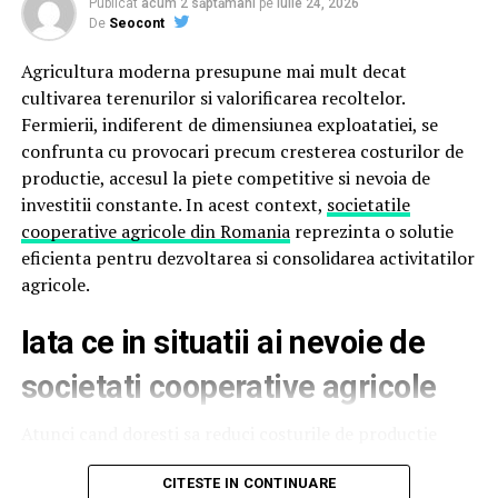
Publicat
acum 2 săptămâni
pe
iulie 24, 2026
De
Seocont
2. Promovarea Afacerilor Locale
Agricultura moderna presupune mai mult decat
StiriDinCluj.ro oferă un spațiu dedicat pentru
cultivarea terenurilor si valorificarea recoltelor.
antreprenorii locali, permițându-le să-și promoveze
Fermierii, indiferent de dimensiunea exploatatiei, se
produsele și serviciile către o audiență targetată. Prin
confrunta cu provocari precum cresterea costurilor de
campanii publicitare bine structurate, afacerile pot
productie, accesul la piete competitive si nevoia de
beneficia de vizibilitate crescută și de o conexiune
investitii constante. In acest context,
societatile
directă cu publicul clujean.
cooperative agricole din Romania
reprezinta o solutie
eficienta pentru dezvoltarea si consolidarea activitatilor
3. Design Modern și Accesibilitate
agricole.
Platforma este gândită să ofere o experiență intuitivă
utilizatorilor, cu un design simplu și organizat.
Iata ce in situatii ai nevoie de
Navigarea pe site este rapidă, iar informațiile sunt ușor
societati cooperative agricole
de găsit, indiferent de dispozitivul utilizat.
Atunci cand doresti sa reduci costurile de productie
Importanța StiriDinCluj.ro pentru Cluj
Achizitionarea individuala a semintelor, ingrasamintelor,
CITESTE IN CONTINUARE