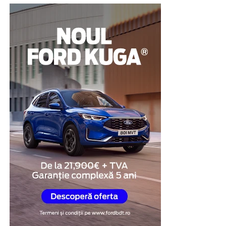
achitarea obligațiilor prevăzute în contract,
proprietarul își poate recupera vehiculul. Din acest
motiv, această soluție este luată în considerare de
persoanele care au nevoie temporară de lichidități, dar
nu doresc să renunțe definitiv la bunul pe care îl dețin.
Proprietarul mașinii are nevoie
de o soluție financiară pe
termen scurt
Există și situații în care dificultățile financiare sunt doar
temporare, iar persoana în cauză știe că va dispune de
fondurile necesare peste câteva săptămâni sau luni. În
aceste cazuri, obiectivul nu este obținerea unei finanțări
pe termen lung, ci identificarea unei soluții care să
acopere o nevoie punctuală, fără renunțarea definitivă
la autoturism.