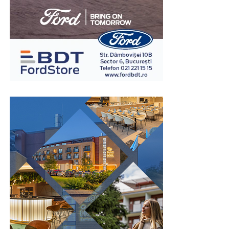
Un amanet mașini poate reprezenta o opțiune potrivită
atunci când este utilizat pentru acoperirea unei nevoi
financiare pe termen scurt și este însoțit de un plan
realist de rambursare. Înainte de semnarea contractului,
este recomandată analizarea perioadei de finanțare, a
costurilor și a tuturor condițiilor contractuale, pentru
ca soluția aleasă să fie adaptată situației financiare
existente.
În concluzie, amanetul auto poate reprezenta o soluție
eficientă atunci când este ales în urma unei analize
atente și atunci când răspunde unei nevoi reale, pe
termen scurt. O instituție serioasă va explica în mod
transparent modul în care este realizată evaluarea
autoturismului, costurile aplicabile și condițiile
contractului, astfel încât decizia să fie luată în
cunoștință de cauză. Informarea corectă încă de la
început reduce riscul apariției unor neînțelegeri și
contribuie la alegerea celei mai potrivite soluții