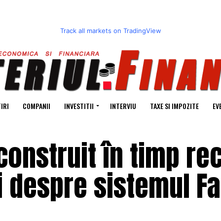
Track all markets on TradingView
IRI
COMPANII
INVESTITII
INTERVIU
TAXE SI IMPOZITE
EV
construit în timp re
ii despre sistemul Fa