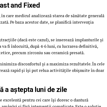
ast and Fixed
ă, în care medicul analizează starea de sănătate generală
ată. Pe baza acestor date, se planifică intervenția
tracțiile (dacă este cazul), se inserează implanturile și
 va fi înlocuită, după 4-6 luni, cu lucrarea definitivă,
stetice, precum zirconiu sau ceramică presată.
minimiza disconfortul și a maximiza rezultatele. În cele
ează rapid și își pot relua activitățile obișnuite în doar
 a aștepta luni de zile
e excelentă pentru cei care își doresc o dantură
ă amânări și fără intervenții complicate. Este o soluție