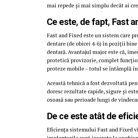
mai repede și mai simplu decât ai cre
Ce este, de fapt, Fast 
Fast and Fixed este un sistem care p
dentare (de obicei 4-6) în poziții bine
dentară. Avantajul major este că, ime
protetică provizorie, complet funcțion
proteze mobile – totul se întâmplă înt
Această tehnică a fost dezvoltată pent
doresc rezultate rapide, sigure și est
osoasă sau perioade lungi de vindeca
De ce este atât de efic
Eficiența sistemului Fast and Fixed vi
implanturile sunt inserate la unghiuri 