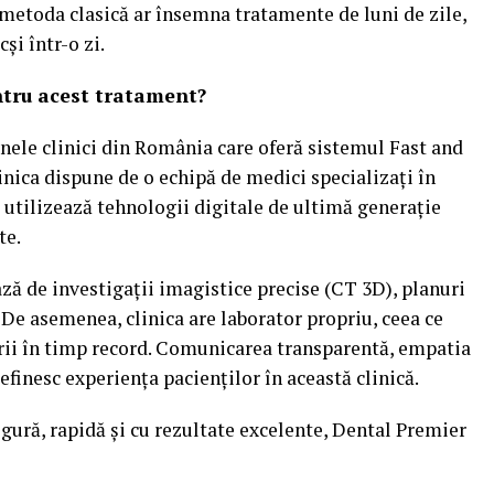
 metoda clasică ar însemna tratamente de luni de zile,
și într-o zi.
ntru acest tratament?
nele clinici din România care oferă sistemul Fast and
inica dispune de o echipă de medici specializați în
e utilizează tehnologii digitale de ultimă generație
te.
ază de investigații imagistice precise (CT 3D), planuri
 De asemenea, clinica are laborator propriu, ceea ce
orii în timp record. Comunicarea transparentă, empatia
efinesc experiența pacienților în această clinică.
igură, rapidă și cu rezultate excelente, Dental Premier