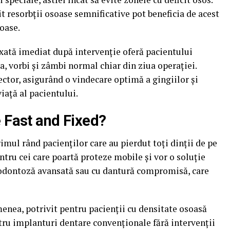
rit resorbții osoase semnificative pot beneficia de acest
soase.
fixată imediat după intervenție oferă pacientului
a, vorbi și zâmbi normal chiar din ziua operației.
ector, asigurând o vindecare optimă a gingiilor și
viață al pacientului.
e Fast and Fixed?
imul rând pacienților care au pierdut toți dinții de pe
ntru cei care poartă proteze mobile și vor o soluție
arodontoză avansată sau cu dantură compromisă, care
enea, potrivit pentru pacienții cu densitate osoasă
ntru implanturi dentare convenționale fără intervenții