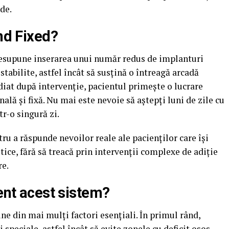
de.
and Fixed?
resupune inserarea unui număr redus de implanturi
 stabilite, astfel încât să susțină o întreagă arcadă
diat după intervenție, pacientul primește o lucrare
ală și fixă. Nu mai este nevoie să aștepți luni de zile cu
r-o singură zi.
ru a răspunde nevoilor reale ale pacienților care își
etice, fără să treacă prin intervenții complexe de adiție
re.
ient acest sistem?
ne din mai mulți factori esențiali. În primul rând,
speciale, astfel încât să evite zonele cu deficit osos.