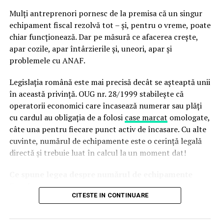
reparatia necesita o curatare chimica speciala a
Mulți antreprenori pornesc de la premisa că un singur
suprafetei vechi pentru a indeparta stratul de oxidare si
echipament fiscal rezolvă tot – și, pentru o vreme, poate
impuritatile, urmata de sudarea cu aer cald a unei
chiar funcționează. Dar pe măsură ce afacerea crește,
membrane noi. Este esential ca noua membrana sa fie
apar cozile, apar întârzierile și, uneori, apar și
compatibila chimic cu cea veche pentru a asigura o
problemele cu ANAF.
legatura moleculara stabila.
Legislația română este mai precisă decât se așteaptă unii
Punctele critice la terasele noi, precum si la cele aflate
în această privință. OUG nr. 28/1999 stabilește că
in reparatii, sunt scurgerile si aticele. La o terasa noua,
operatorii economici care încasează numerar sau plăți
sifoanele se integreaza in sistemul hidroizolant prin
cu cardul au obligația de a folosi
case marcat
omologate,
flanse de strangere si straturi de intarire. La reabilitari,
câte una pentru fiecare punct activ de încasare. Cu alte
sifoanele vechi sunt adesea sursa principala a
cuvinte, numărul de echipamente este o cerință legală
infiltratiilor. O solutie tehnica eficienta pentru
directă și trebuie luat în calcul la un moment dat!
repararea acestora este utilizarea sifoanelor de tip
„insert”, care se introduc in conducta veche si se
Ce spune legea despre numărul de echipamente
etanseaza cu membrane lichide sau flanse noi, eliminand
fiscale
necesitatea spargerii placii de beton.
CITESTE IN CONTINUARE
OUG nr. 28/1999 nu lasă loc de interpretare: fiecare loc
Gestionarea imbinarilor verticale reprezinta o alta buna
fizic unde se efectuează o tranzacție – numerar sau card