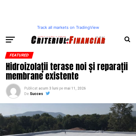
Track all markets on TradingView
FEATURED
Hidroizolații terase noi și reparații
membrane existente
Publicat
acum 3 luni
pe
mai 11, 2026
De
Succes