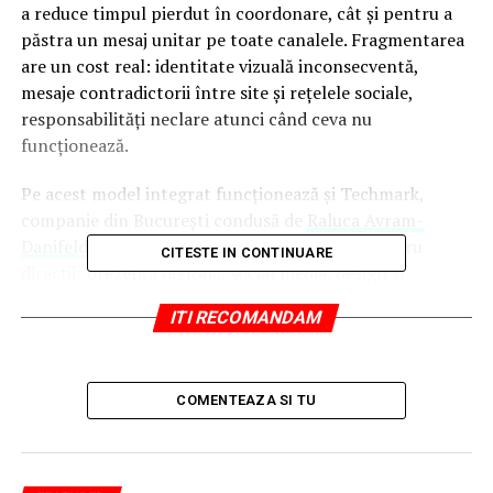
a reduce timpul pierdut în coordonare, cât și pentru a
păstra un mesaj unitar pe toate canalele. Fragmentarea
are un cost real: identitate vizuală inconsecventă,
mesaje contradictorii între site și rețelele sociale,
responsabilități neclare atunci când ceva nu
funcționează.
Pe acest model integrat funcționează și Techmark,
companie din București condusă de
Raluca Avram-
Danifeld
, care își structurează activitatea pe patru
CITESTE IN CONTINUARE
direcții: prezență digitală, social media, design și
producție de evenimente. Echipa lucrează atât pe
ITI RECOMANDAM
proiecte locale, cât și internaționale, iar experiența
acumulată în domeniu depășește 12 ani.
Prezență digitală: de la site la
COMENTEAZA SI TU
vizibilitate în căutări