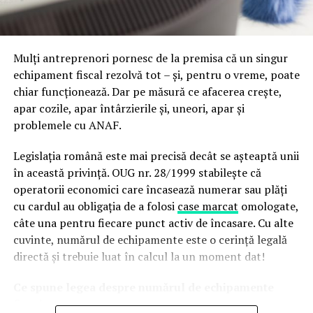
cu echipă dedicată
A doua direcție este administrarea conturilor de social
media pe Facebook/Instagram (Meta), TikTok și
Mulți antreprenori pornesc de la premisa că un singur
LinkedIn, platforme cu publicuri și logici de funcționare
echipament fiscal rezolvă tot – și, pentru o vreme, poate
foarte diferite. Meta și TikTok rămân canalele principale
chiar funcționează. Dar pe măsură ce afacerea crește,
pentru brandurile orientate către consumatori, în timp
apar cozile, apar întârzierile și, uneori, apar și
ce LinkedIn a devenit terenul standard pentru
problemele cu ANAF.
companiile B2B și pentru construirea reputației
profesionale a fondatorilor.
Legislația română este mai precisă decât se așteaptă unii
în această privință. OUG nr. 28/1999 stabilește că
Serviciul funcționează pe bază de abonament lunar și
operatorii economici care încasează numerar sau plăți
include strategia de conținut, producția efectivă a
cu cardul au obligația de a folosi
case marcat
omologate,
materialelor și gestionarea conturilor. Formula de
câte una pentru fiecare punct activ de încasare. Cu alte
retainer, tot mai răspândită în industrie, răspunde unei
cuvinte, numărul de echipamente este o cerință legală
realități simple: social media nu funcționează în
directă și trebuie luat în calcul la un moment dat!
campanii izolate, ci cere consecvență pe termen lung,
iar majoritatea companiilor mici și mijlocii nu își permit
Ce spune legea despre numărul de echipamente
o echipă internă dedicată.
fiscale