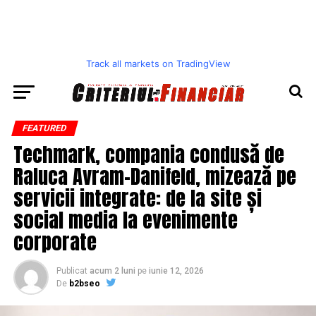
Track all markets on TradingView
FEATURED
Techmark, compania condusă de
Raluca Avram-Danifeld, mizează pe
servicii integrate: de la site și
social media la evenimente
corporate
Publicat
acum 2 luni
pe
iunie 12, 2026
De
b2bseo