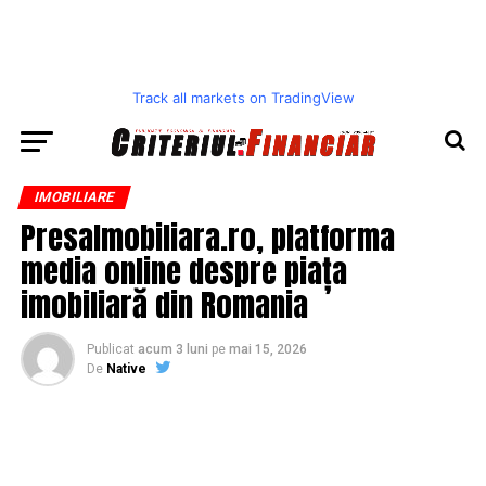
Track all markets on TradingView
IMOBILIARE
PresaImobiliara.ro, platforma
media online despre piața
imobiliară din Romania
Publicat
acum 3 luni
pe
mai 15, 2026
De
Native