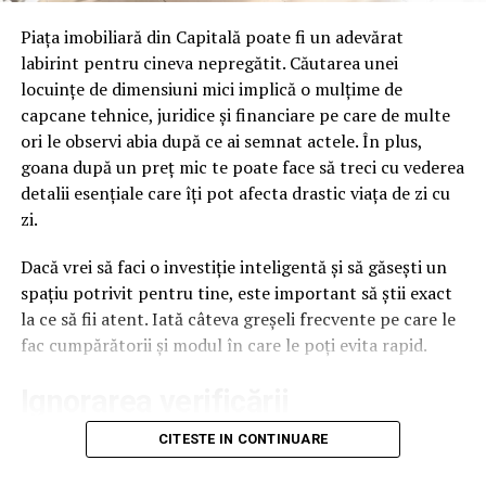
Aplicația North Bucharest oferă acces la peste
1.400 de
proprietăți
și peste
100 de proiecte rezidențiale
,
Piața imobiliară din Capitală poate fi un adevărat
reunind într-o singură platformă AI Search, un asistent
labirint pentru cineva nepregătit. Căutarea unei
virtual bazat pe inteligență artificială disponibil 24/7,
locuințe de dimensiuni mici implică o mulțime de
Property Tinder, calculator de credit ipotecar, hartă
capcane tehnice, juridice și financiare pe care de multe
interactivă, alerte inteligente și contact direct cu
ori le observi abia după ce ai semnat actele. În plus,
consultanții imobiliari. Dezvoltată de North Bucharest
goana după un preț mic te poate face să treci cu vederea
Investments, aplicația face parte din strategia
detalii esențiale care îți pot afecta drastic viața de zi cu
companiei de digitalizare a pieței rezidențiale și de
zi.
integrare a tehnologiei în procesul de cumpărare și
investiție.
Dacă vrei să faci o investiție inteligentă și să găsești un
spațiu potrivit pentru tine, este important să știi exact
„Interesul pentru aplicație crește de la o lună la alta.
la ce să fii atent. Iată câteva greșeli frecvente pe care le
În ultimele 30 de zile, numărul utilizatorilor a
fac cumpărătorii și modul în care le poți evita rapid.
înregistrat o creștere de 42% față de luna
precedentă, iar utilizarea funcționalității AI Search a
Ignorarea verificării
avansat cu aproximativ 35%. Sunt indicatori care
infrastructurii termice și a
CITESTE IN CONTINUARE
confirmă că utilizatorii adoptă rapid noile tehnologii
și caută experiențe digitale mai inteligente și mai