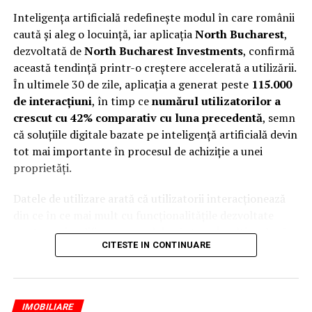
Inteligența artificială redefinește modul în care românii
caută și aleg o locuință, iar aplicația
North Bucharest
,
dezvoltată de
North Bucharest Investments
, confirmă
această tendință printr-o creștere accelerată a utilizării.
În ultimele 30 de zile, aplicația a generat peste
115.000
de interacțiuni
, în timp ce
numărul utilizatorilor a
crescut cu 42% comparativ cu luna precedentă
, semn
că soluțiile digitale bazate pe inteligență artificială devin
tot mai importante în procesul de achiziție a unei
proprietăți.
Datele de utilizare arată că utilizatorii interacționează
din ce în ce mai mult cu funcționalitățile dezvoltate
pentru a simplifica procesul de căutare. În ultima lună
CITESTE IN CONTINUARE
au fost înregistrate peste
45.000 de swipe-uri
în
galeriile foto ale proprietăților,
26.500 de căutări
realizate prin AI Search
, peste
9.200 de interacțiuni
în Property Tinder
, aproape
7.600 de răspunsuri în
IMOBILIARE