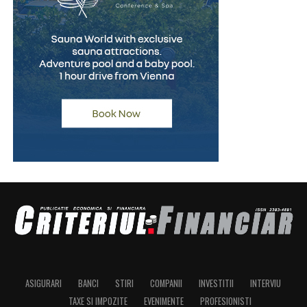
ASIGURARI
BANCI
STIRI
COMPANII
INVESTITII
INTERVIU
TAXE SI IMPOZITE
EVENIMENTE
PROFESIONISTI