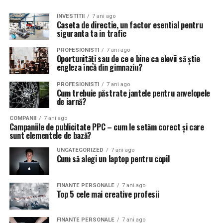
INVESTITII
7 ani ago
Caseta de directie, un factor esential pentru
siguranta ta in trafic
PROFESIONISTI
7 ani ago
Oportunități sau de ce e bine ca elevii să știe
engleza încă din gimnaziu?
PROFESIONISTI
7 ani ago
Cum trebuie păstrate jantele pentru anvelopele
de iarnă?
COMPANII
7 ani ago
Campaniile de publicitate PPC – cum le setăm corect și care
sunt elementele de bază?
UNCATEGORIZED
7 ani ago
Cum să alegi un laptop pentru copil
FINANTE PERSONALE
7 ani ago
Top 5 cele mai creative profesii
FINANTE PERSONALE
7 ani ago