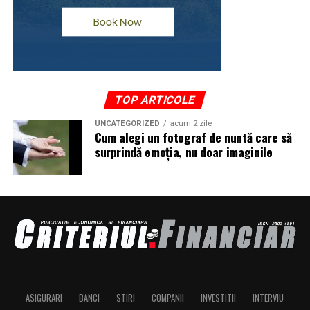
TOP ARTICOLE
UNCATEGORIZED
acum 2 zile
Cum alegi un fotograf de nuntă care să
surprindă emoția, nu doar imaginile
ASIGURARI
BANCI
STIRI
COMPANII
INVESTITII
INTERVIU