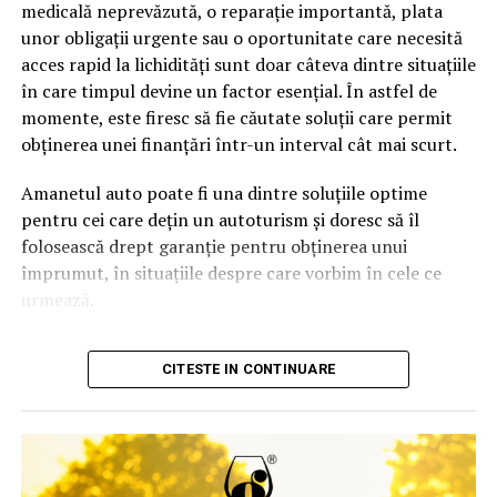
bănci în același timp, sperând că una dintre ele va
medicală neprevăzută, o reparație importantă, plata
si competitivitatea sunt esentiale, cooperativele
aproba finanțarea. În realitate, această abordare poate
unor obligații urgente sau o oportunitate care necesită
agricole reprezinta un partener important pentru
complica procesul, deoarece fiecare analiză este
acces rapid la lichidități sunt doar câteva dintre situațiile
succesul pe termen lung al fermierilor din Romania.
înregistrată, iar solicitările repetate într-un interval
în care timpul devine un factor esențial. În astfel de
scurt pot ridica semne de întrebare în evaluarea făcută
momente, este firesc să fie căutate soluții care permit
de alte instituții financiare.
obținerea unei finanțări într-un interval cât mai scurt.
Un broker de credite începe prin compararea ofertelor
Amanetul auto poate fi una dintre soluțiile optime
și a criteriilor de eligibilitate ale băncilor partenere, apoi
pentru cei care dețin un autoturism și doresc să îl
recomandă instituțiile care corespund cel mai bine
folosească drept garanție pentru obținerea unui
situației financiare a clientului. Asta înseamnă că în loc
împrumut, în situațiile despre care vorbim în cele ce
să pierzi timp cu mai multe dosare și să primești
urmează.
răspunsuri diferite, beneficiezi de o strategie construită
pe baza veniturilor, a gradului de îndatorare și a
Proprietarul mașinii are nevoie
CITESTE IN CONTINUARE
obiectivului urmărit. Astfel, cresc șansele de aprobare
rapid de bani
încă de la prima solicitare și poți evita întârzierile
generate de aplicările repetate.
Cele mai multe solicitări pentru servicii de amanet
mașini apar atunci când există o nevoie financiară care
Controlul asupra propriei