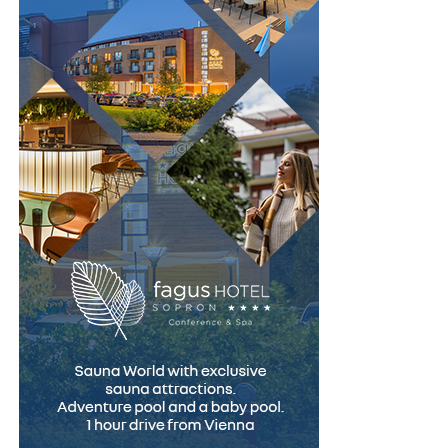
eficientă atunci când este ales în urma unei analize
atente și atunci când răspunde unei nevoi reale, pe
termen scurt. O instituție serioasă va explica în mod
transparent modul în care este realizată evaluarea
autoturismului, costurile aplicabile și condițiile
contractului, astfel încât decizia să fie luată în
cunoștință de cauză. Informarea corectă încă de la
început reduce riscul apariției unor neînțelegeri și
contribuie la alegerea celei mai potrivite soluții
financiare.
(Advertoriale)