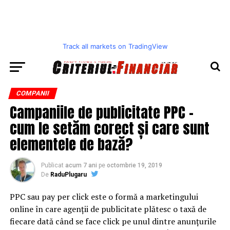
Track all markets on TradingView
COMPANII
Campaniile de publicitate PPC –
cum le setăm corect și care sunt
elementele de bază?
Publicat
acum 7 ani
pe
octombrie 19, 2019
De
RaduPlugaru
PPC sau pay per click este o formă a marketingului
online în care agenții de publicitate plătesc o taxă de
fiecare dată când se face click pe unul dintre anunțurile