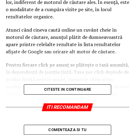
lor, indiferent de motorul de căutare ales. În esență, este
o modalitate de a cumpăra vizite pe site, în locul
rezultatelor organice.
Atunci când cineva caută online un cuvânt cheie în
motorul de căutare, anunțul plătit de dumneavoastră
apare printre celelalte rezultate în lista rezultatelor
afișate de Google sau oricare alt motor de căutare.
Pentru fiecare click pe anunț se plătește o taxă anumită,
în dependență de poziția țintă. Taxa per click depinde de
poziția dorită pentru anunț, cuvintele cheie alese,
mediul concurențial, produsele sau serviciile pentru care
CITESTE IN CONTINUARE
se face publicitate, țara și locația dumneavoastră și
relevanța paginii spre care se face redirecționarea. În
ITI RECOMANDAM
dependență de aceste elemente, veți alege și strategia
potrivită de promovare.
Orice proprietar al unui site poate să folosească această
COMENTEAZA SI TU