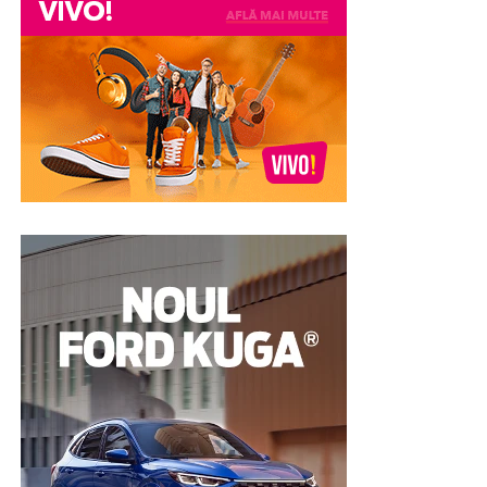
imediată de bani, însă presupune renunțarea definitivă
la acesta. Pentru multe persoane, mașina este
indispensabilă în activitatea profesională sau în viața de
zi cu zi, motiv pentru care o astfel de decizie nu este
întotdeauna cea mai potrivită.
În cazul unui amanet auto, autoturismul este utilizat ca
garanție pentru acordarea împrumutului. După
achitarea obligațiilor prevăzute în contract,
proprietarul își poate recupera vehiculul. Din acest
motiv, această soluție este luată în considerare de
persoanele care au nevoie temporară de lichidități, dar
nu doresc să renunțe definitiv la bunul pe care îl dețin.
Proprietarul mașinii are nevoie
de o soluție financiară pe
termen scurt