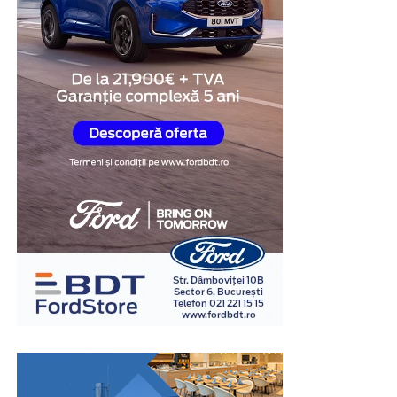
Există și situații în care dificultățile financiare sunt doar
temporare, iar persoana în cauză știe că va dispune de
fondurile necesare peste câteva săptămâni sau luni. În
aceste cazuri, obiectivul nu este obținerea unei finanțări
pe termen lung, ci identificarea unei soluții care să
acopere o nevoie punctuală, fără renunțarea definitivă
la autoturism.
Un amanet mașini poate reprezenta o opțiune potrivită
atunci când este utilizat pentru acoperirea unei nevoi
financiare pe termen scurt și este însoțit de un plan
realist de rambursare. Înainte de semnarea contractului,
este recomandată analizarea perioadei de finanțare, a
costurilor și a tuturor condițiilor contractuale, pentru
ca soluția aleasă să fie adaptată situației financiare
existente.
În concluzie, amanetul auto poate reprezenta o soluție