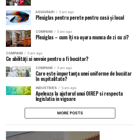
ASIGURARI
5 ani ago
Plexiglas pentru perete pentru casă și local
COMPANII
5 ani ago
Plexiglas – cum îți va ușura munca de zi cu zi?
COMPANII
5 ani ago
Ce abilități ai nevoie pentru a fi bucătar?
COMPANII
5 ani ago
Care este importanța unei uniforme de bucătar
în ospitalitate?
INDUSTRIES
5 ani ago
Apeleaza la ajutorul unui OIREP si respecta
legislatia in vigoare
MORE POSTS