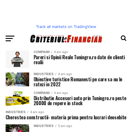
Track all markets on TradingView
COMPANII
4 ani ago
Pareri si Opinii Reale Tuningro.ro date de clienti
realii
INDUSTRIES
4 ani ago
Obiective turistice Romanesti pe care sa nu le
ratezi in 2022
COMPANII
4 ani ago
Distributie Accesori auto prin Tuningro.ro peste
20000 de repere in stock
INDUSTRIES
4 ani ago
Cherestea constructii- materia prima pentru lucrari deosebite
INDUSTRIES
5 ani ago