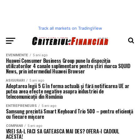
Track all markets on TradingView
EVENIMENTE
5 ani ago
Huawei Consumer Business Group pune la dispoziția
utilizatorilor 4 canale suplimentare pentru știri marca SQUID
News, prin intermediul Huawei Browser
ASIGURARI
5 ani ago
Adoptarea legii 5 G în forma actuală și fără notificarea UE ar
putea avea efecte negative asupra industriei de
telecomunicații din România
ENTREPRENEURS
5 ani ago
Samsung prezintă Smart Keyboard Trio 500 – pentru eficiență
cu fiecare mișcare
COMPANII
5 ani ago
VREI SA-L FACI SA GATEASCA MAI DES? OFERA-I CADOUL
ACESTA!