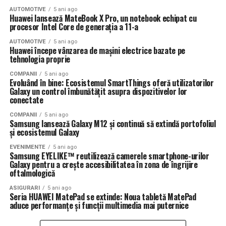
AUTOMOTIVE
5 ani ago
Huawei lansează MateBook X Pro, un notebook echipat cu
procesor Intel Core de generația a 11-a
AUTOMOTIVE
5 ani ago
Huawei începe vânzarea de mașini electrice bazate pe
tehnologia proprie
COMPANII
5 ani ago
Evoluând în bine: Ecosistemul SmartThings oferă utilizatorilor
Galaxy un control îmbunătățit asupra dispozitivelor lor
conectate
COMPANII
5 ani ago
Samsung lansează Galaxy M12 și continuă să extindă portofoliul
și ecosistemul Galaxy
EVENIMENTE
5 ani ago
Samsung EYELIKE™ reutilizează camerele smartphone-urilor
Galaxy pentru a crește accesibilitatea în zona de îngrijire
oftalmologică
ASIGURARI
5 ani ago
Seria HUAWEI MatePad se extinde: Noua tabletă MatePad
aduce performanțe și funcții multimedia mai puternice