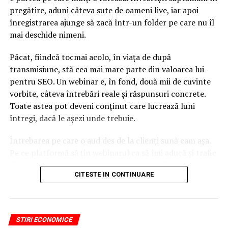
pregătire, aduni câteva sute de oameni live, iar apoi
înregistrarea ajunge să zacă într-un folder pe care nu îl
mai deschide nimeni.
Păcat, fiindcă tocmai acolo, în viața de după
transmisiune, stă cea mai mare parte din valoarea lui
pentru SEO. Un webinar e, în fond, două mii de cuvinte
vorbite, câteva întrebări reale și răspunsuri concrete.
Toate astea pot deveni conținut care lucrează luni
întregi, dacă le așezi unde trebuie.
Întrebarea pe care o aud des de la clienți sună cam așa.
Pe ce platformă să țin webinarul ca să îmi aducă și trafic
din Google, nu doar lead-uri pe moment? Răspunsul
CITESTE IN CONTINUARE
scurt e că platforma contează, dar nu în felul în care
cred ei.
Nu cel mai tare software câștigă, ci acela care îți lasă
STIRI ECONOMICE
conținutul liber, indexabil și ușor de reutilizat. Hai să o