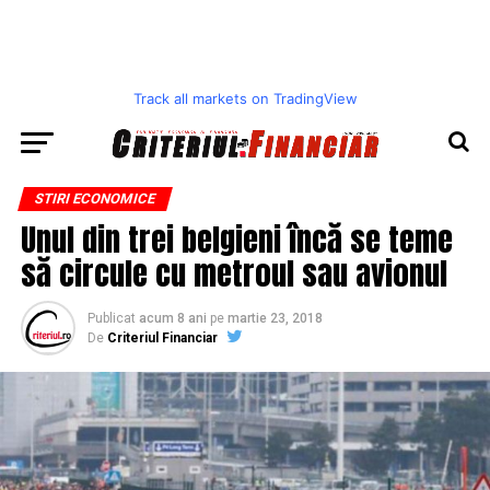
Track all markets on TradingView
STIRI ECONOMICE
Unul din trei belgieni încă se teme
să circule cu metroul sau avionul
Publicat
acum 8 ani
pe
martie 23, 2018
De
Criteriul Financiar