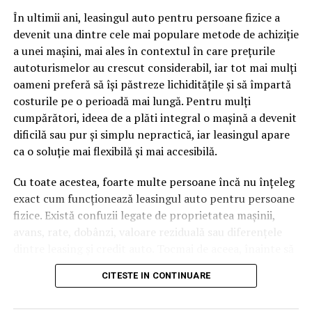
pagină de pe site-ul tău, ai dintr-odată două mii de
În ultimii ani, leasingul auto pentru persoane fizice a
cuvinte tematice, scrise exact în limbajul în care se
devenit una dintre cele mai populare metode de achiziție
caută.
a unei mașini, mai ales în contextul în care prețurile
Apoi vine partea de comportament. O pagină pe care
autoturismelor au crescut considerabil, iar tot mai mulți
vizitatorii stau zece, cincisprezece minute ca să
oameni preferă să își păstreze lichiditățile și să împartă
urmărească replay-ul trimite un semnal greu de ignorat.
costurile pe o perioadă mai lungă. Pentru mulți
Google nu îți măsoară direct satisfacția, însă timpul
cumpărători, ideea de a plăti integral o mașină a devenit
petrecut, scrollul și revenirile spun ceva despre cât de
dificilă sau pur și simplu nepractică, iar leasingul apare
util e materialul.
ca o soluție mai flexibilă și mai accesibilă.
Și mai e ceva ce se uită ușor. Un webinar reușit atrage
Cu toate acestea, foarte multe persoane încă nu înțeleg
linkuri aproape de la sine. Cineva îl menționează într-un
exact cum funcționează leasingul auto pentru persoane
newsletter, altcineva îl citează într-un articol, un
fizice. Există confuzii legate de proprietatea mașinii,
partener îl trimite în comunitatea lui. Fiecare astfel de
avans, rate, dobânzi, valoare reziduală sau diferențele
mențiune e o cărămidă pusă la autoritatea domeniului
dintre leasing și credit auto. Tocmai de aceea, înainte să
tău, iar autoritatea e moneda forte în SEO.
semnezi orice contract, este important să înțelegi clar
CITESTE IN CONTINUARE
mecanismul acestui tip de finanțare și să știi la ce să fii
Apoi mai e economia de scară, care mă încântă de
atent.
fiecare dată. Dintr-o singură sesiune scoți un articol