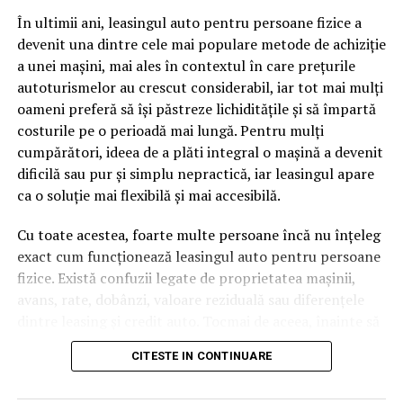
pagină de pe site-ul tău, ai dintr-odată două mii de
În ultimii ani, leasingul auto pentru persoane fizice a
cuvinte tematice, scrise exact în limbajul în care se
devenit una dintre cele mai populare metode de achiziție
caută.
a unei mașini, mai ales în contextul în care prețurile
Apoi vine partea de comportament. O pagină pe care
autoturismelor au crescut considerabil, iar tot mai mulți
vizitatorii stau zece, cincisprezece minute ca să
oameni preferă să își păstreze lichiditățile și să împartă
urmărească replay-ul trimite un semnal greu de ignorat.
costurile pe o perioadă mai lungă. Pentru mulți
Google nu îți măsoară direct satisfacția, însă timpul
cumpărători, ideea de a plăti integral o mașină a devenit
petrecut, scrollul și revenirile spun ceva despre cât de
dificilă sau pur și simplu nepractică, iar leasingul apare
util e materialul.
ca o soluție mai flexibilă și mai accesibilă.
Și mai e ceva ce se uită ușor. Un webinar reușit atrage
Cu toate acestea, foarte multe persoane încă nu înțeleg
linkuri aproape de la sine. Cineva îl menționează într-un
exact cum funcționează leasingul auto pentru persoane
newsletter, altcineva îl citează într-un articol, un
fizice. Există confuzii legate de proprietatea mașinii,
partener îl trimite în comunitatea lui. Fiecare astfel de
avans, rate, dobânzi, valoare reziduală sau diferențele
mențiune e o cărămidă pusă la autoritatea domeniului
dintre leasing și credit auto. Tocmai de aceea, înainte să
tău, iar autoritatea e moneda forte în SEO.
semnezi orice contract, este important să înțelegi clar
CITESTE IN CONTINUARE
mecanismul acestui tip de finanțare și să știi la ce să fii
Apoi mai e economia de scară, care mă încântă de
atent.
fiecare dată. Dintr-o singură sesiune scoți un articol