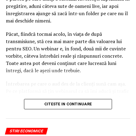
Henri Poupart-Lafarge, directorul general al Alstom,
pregătire, aduni câteva sute de oameni live, iar apoi
care va fi şeful noii companii.
înregistrarea ajunge să zacă într-un folder pe care nu îl
mai deschide nimeni.
Alstom şi Siemens se aşteaptă la reduceri de costuri de
470 de milioane de euro în următorii patru ani după
Păcat, fiindcă tocmai acolo, în viața de după
finalizarea tranzacţiei, aşteptată la finele lui 2018.
transmisiune, stă cea mai mare parte din valoarea lui
Alstom şi Siemens au o prezenţă importantă şi pe piaţa
pentru SEO. Un webinar e, în fond, două mii de cuvinte
din România.
vorbite, câteva întrebări reale și răspunsuri concrete.
Toate astea pot deveni conținut care lucrează luni
ARTICOLE PE ACEIASI TEMA:
întregi, dacă le așezi unde trebuie.
URMATORUL
27 de noi avioane, reconectarea vestului României cu
Întrebarea pe care o aud des de la clienți sună cam așa.
Chișinău, curse intercontinentale
Pe ce platformă să țin webinarul ca să îmi aducă și trafic
din Google, nu doar lead-uri pe moment? Răspunsul
NU RATATI
Comisarul european pentru justiţie cere lămuriri de la
CITESTE IN CONTINUARE
scurt e că platforma contează, dar nu în felul în care
Facebook
cred ei.
Nu cel mai tare software câștigă, ci acela care îți lasă
STIRI ECONOMICE
conținutul liber, indexabil și ușor de reutilizat. Hai să o