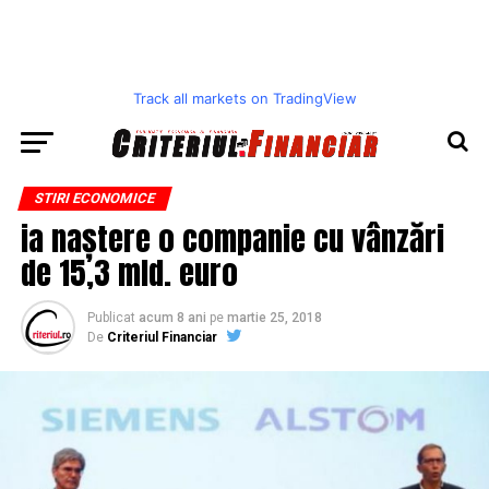
Track all markets on TradingView
STIRI ECONOMICE
ia naștere o companie cu vânzări
de 15,3 mld. euro
Publicat
acum 8 ani
pe
martie 25, 2018
De
Criteriul Financiar