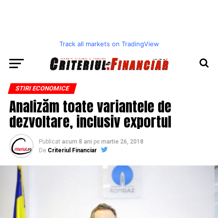
Track all markets on TradingView
STIRI ECONOMICE
Analizăm toate variantele de
dezvoltare, inclusiv exportul
Publicat
acum 8 ani
pe
martie 26, 2018
De
Criteriul Financiar