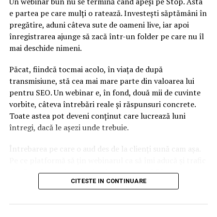
Un webinar bun nu se termină când apeși pe Stop. Asta
NU RATATI
e partea pe care mulți o ratează. Investești săptămâni în
Ştefan Ioniţă (CNAIR): Mi-am propus să promovez toate
pregătire, aduni câteva sute de oameni live, iar apoi
proiectele de care România are nevoie
înregistrarea ajunge să zacă într-un folder pe care nu îl
mai deschide nimeni.
Păcat, fiindcă tocmai acolo, în viața de după
transmisiune, stă cea mai mare parte din valoarea lui
pentru SEO. Un webinar e, în fond, două mii de cuvinte
vorbite, câteva întrebări reale și răspunsuri concrete.
Toate astea pot deveni conținut care lucrează luni
întregi, dacă le așezi unde trebuie.
Întrebarea pe care o aud des de la clienți sună cam așa.
Pe ce platformă să țin webinarul ca să îmi aducă și trafic
din Google, nu doar lead-uri pe moment? Răspunsul
CITESTE IN CONTINUARE
scurt e că platforma contează, dar nu în felul în care
cred ei.
Nu cel mai tare software câștigă, ci acela care îți lasă