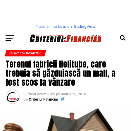
Track all markets on TradingView
STIRI ECONOMICE
Terenul fabricii Helitube, care
trebuia să găzduiască un mall, a
fost scos la vânzare
Publicat
acum 8 ani
pe
martie 26, 2018
De
Criteriul Financiar