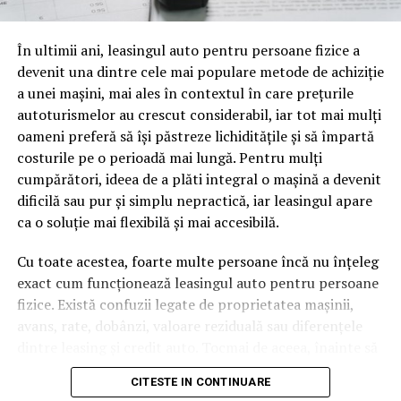
oamenii cu adevărat. Dacă transcrierea ajunge pe o
pagină de pe site-ul tău, ai dintr-odată două mii de
În ultimii ani, leasingul auto pentru persoane fizice a
cuvinte tematice, scrise exact în limbajul în care se
devenit una dintre cele mai populare metode de achiziție
caută.
a unei mașini, mai ales în contextul în care prețurile
Apoi vine partea de comportament. O pagină pe care
autoturismelor au crescut considerabil, iar tot mai mulți
vizitatorii stau zece, cincisprezece minute ca să
oameni preferă să își păstreze lichiditățile și să împartă
urmărească replay-ul trimite un semnal greu de ignorat.
costurile pe o perioadă mai lungă. Pentru mulți
Google nu îți măsoară direct satisfacția, însă timpul
cumpărători, ideea de a plăti integral o mașină a devenit
petrecut, scrollul și revenirile spun ceva despre cât de
dificilă sau pur și simplu nepractică, iar leasingul apare
util e materialul.
ca o soluție mai flexibilă și mai accesibilă.
Și mai e ceva ce se uită ușor. Un webinar reușit atrage
Cu toate acestea, foarte multe persoane încă nu înțeleg
linkuri aproape de la sine. Cineva îl menționează într-un
exact cum funcționează leasingul auto pentru persoane
newsletter, altcineva îl citează într-un articol, un
fizice. Există confuzii legate de proprietatea mașinii,
partener îl trimite în comunitatea lui. Fiecare astfel de
avans, rate, dobânzi, valoare reziduală sau diferențele
mențiune e o cărămidă pusă la autoritatea domeniului
dintre leasing și credit auto. Tocmai de aceea, înainte să
tău, iar autoritatea e moneda forte în SEO.
semnezi orice contract, este important să înțelegi clar
CITESTE IN CONTINUARE
mecanismul acestui tip de finanțare și să știi la ce să fii