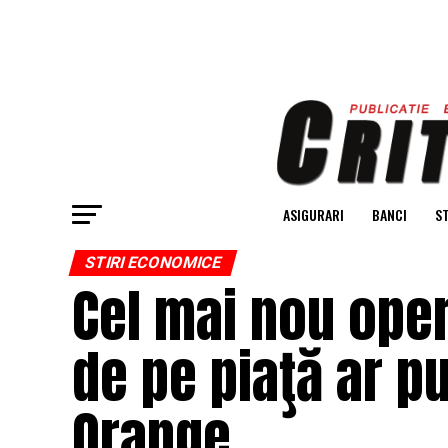
ASIGURARI
BANCI
ST
STIRI ECONOMICE
Cel mai nou oper
de pe piaţă ar p
Orange