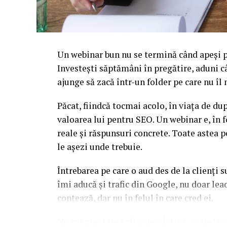
Un webinar bun nu se termină când apeși pe
Investești săptămâni în pregătire, aduni c
ajunge să zacă într-un folder pe care nu î
Păcat, fiindcă tocmai acolo, în viața de d
valoarea lui pentru SEO. Un webinar e, în f
reale și răspunsuri concrete. Toate astea p
le așezi unde trebuie.
Întrebarea pe care o aud des de la clienți 
îmi aducă și trafic din Google, nu doar l
contează, dar nu în felul în care cred ei.
Nu cel mai tare software câștigă, ci acela c