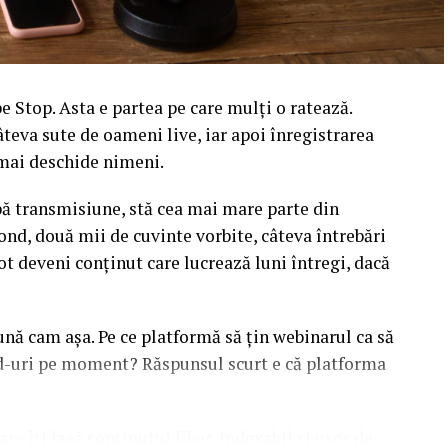
 Stop. Asta e partea pe care mulți o ratează.
âteva sute de oameni live, iar apoi înregistrarea
l mai deschide nimeni.
upă transmisiune, stă cea mai mare parte din
ond, două mii de cuvinte vorbite, câteva întrebări
ot deveni conținut care lucrează luni întregi, dacă
sună cam așa. Pe ce platformă să țin webinarul ca să
ead-uri pe moment? Răspunsul scurt e că platforma
are îți lasă conținutul liber, indexabil și ușor de