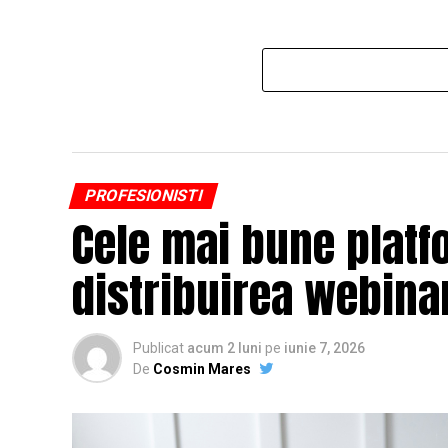
PROFESIONISTI
Cele mai bune platf
distribuirea webinar
Publicat
acum 2 luni
pe
iunie 7, 2026
De
Cosmin Mares