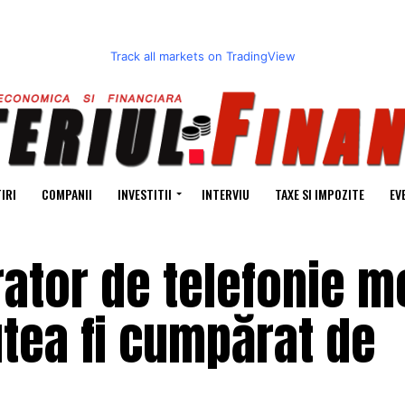
Track all markets on TradingView
IRI
COMPANII
INVESTITII
INTERVIU
TAXE SI IMPOZITE
EV
ator de telefonie m
utea fi cumpărat de