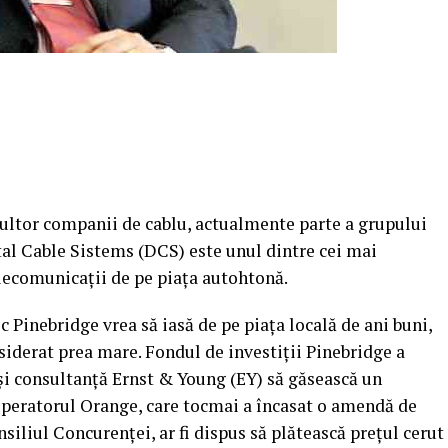
multor companii de cablu, actualmente parte a grupului
al Cable Sistems (DCS) este unul dintre cei mai
elecomunicaţii de pe piaţa autohtonă.
 Pinebridge vrea să iasă de pe piaţa locală de ani buni,
nsiderat prea mare. Fondul de investiţii Pinebridge a
i consultanţă Ernst & Young (EY) să găsească un
operatorul Orange, care tocmai a încasat o amendă de
iliul Concurenţei, ar fi dispus să plătească preţul cerut