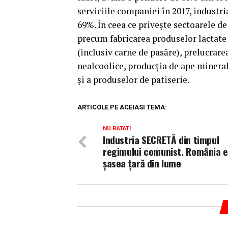
serviciile companiei în 2017, industr
69%. În ceea ce priveşte sectoarele de
precum fabricarea produselor lactate 
(inclusiv carne de pasăre), prelucrare
nealcoolice, producţia de ape minerale
şi a produselor de patiserie.
ARTICOLE PE ACEIASI TEMA:
NU RATATI
Industria SECRETĂ din timpul
regimului comunist. România e
şasea ţară din lume