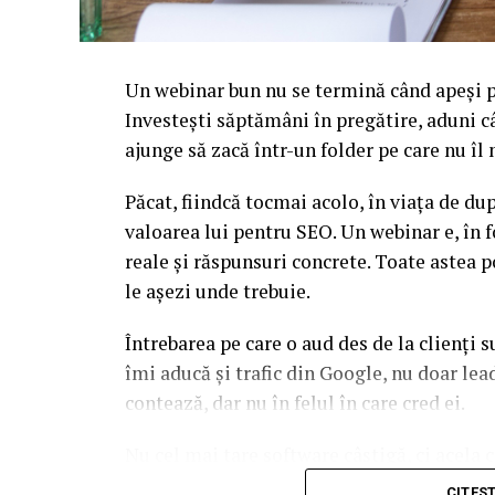
Un webinar bun nu se termină când apeși pe
Investești săptămâni în pregătire, aduni c
ajunge să zacă într-un folder pe care nu î
Păcat, fiindcă tocmai acolo, în viața de d
valoarea lui pentru SEO. Un webinar e, în f
reale și răspunsuri concrete. Toate astea p
le așezi unde trebuie.
Întrebarea pe care o aud des de la clienți 
îmi aducă și trafic din Google, nu doar l
contează, dar nu în felul în care cred ei.
Nu cel mai tare software câștigă, ci acela c
reutilizat. Hai să o luăm pe îndelete, fiin
CITES