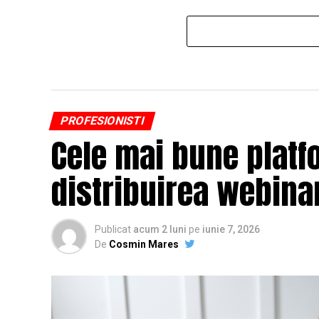
PROFESIONISTI
Cele mai bune platf
distribuirea webinar
Publicat
acum 2 luni
pe
iunie 7, 2026
De
Cosmin Mares