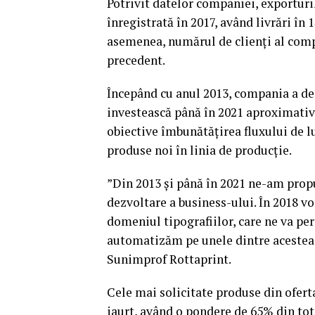
Potrivit datelor companiei, exporturil
înregistrată în 2017, având livrări în 
asemenea, numărul de clienţi al compa
precedent.
Începând cu anul 2013, compania a de
investească până în 2021 aproximativ 
obiective îmbunătăţirea fluxului de lu
produse noi în linia de producţie.
”Din 2013 şi până în 2021 ne-am propu
dezvoltare a business-ului. În 2018
domeniul tipografiilor, care ne va pe
automatizăm pe unele dintre acestea.”
Sunimprof Rottaprint.
Cele mai solicitate produse din ofer
iaurt, având o pondere de 65% din tota