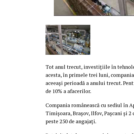
Tot anul trecut, investiţiile în tehno
acesta, în primele trei luni, compania
aceeaşi perioadă a anului trecut. Pen
de 10% a afacerilor.
Compania românească cu sediul în Apah
Timişoara, Braşov, Ilfov, Paşcani şi 2
peste 250 de angajaţi.