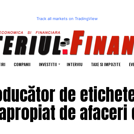
Track all markets on TradingView
IRI
COMPANII
INVESTITII
INTERVIU
TAXE SI IMPOZITE
EV
oducător de etichet
apropiat de afaceri