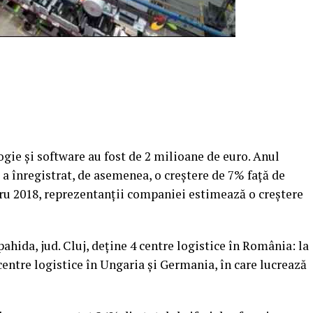
logie şi software au fost de 2 milioane de euro. Anul
 a înregistrat, de asemenea, o creştere de 7% faţă de
tru 2018, reprezentanţii companiei estimează o creştere
ida, jud. Cluj, deţine 4 centre logistice în România: la
 centre logistice în Ungaria şi Germania, în care lucrează