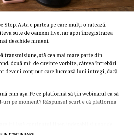
 Stop. Asta e partea pe care mulți o ratează.
âteva sute de oameni live, iar apoi înregistrarea
l mai deschide nimeni.
upă transmisiune, stă cea mai mare parte din
ond, două mii de cuvinte vorbite, câteva întrebări
ot deveni conținut care lucrează luni întregi, dacă
sună cam așa. Pe ce platformă să țin webinarul ca să
ead-uri pe moment? Răspunsul scurt e că platforma
are îți lasă conținutul liber, indexabil și ușor de
dcă diferențele dintre opțiuni sunt mai subtile decât
TE IN CONTINUARE