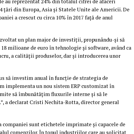
e au reprezentat 24% din totalul cifrei de afaceri
14 ţări din Europa, Asia şi Statele Unite ale Americii. De
niei a crescut cu circa 10% în 2017 faţă de anul
zvoltat un plan major de investiţii, propunându-şi să
18 milioane de euro în tehnologie şi software, având ca
cru, a calităţii produselor, dar şi introducerea unor
s să investim anual în funcţie de strategia de
 vom implementa un nou sistem ERP customizat în
rmite să îmbunătăţim fluxurile interne şi să le
, a declarat Cristi Nechita-Rotta, director general
ta companiei sunt etichetele imprimate şi capacele de
lul comenzilor. În topul industriilor care au solicitat