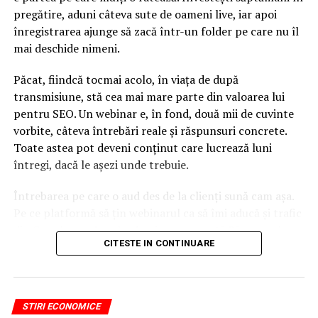
pregătire, aduni câteva sute de oameni live, iar apoi
Sursa:
ted.com
înregistrarea ajunge să zacă într-un folder pe care nu îl
mai deschide nimeni.
ARTICOLE PE ACEIASI TEMA:
URMATORUL
Păcat, fiindcă tocmai acolo, în viața de după
Unul dintre cei mai importanţi actori din seria „Fast and
transmisiune, stă cea mai mare parte din valoarea lui
Furious” nu va mai juca în următoarea parte
pentru SEO. Un webinar e, în fond, două mii de cuvinte
NU RATATI
vorbite, câteva întrebări reale și răspunsuri concrete.
O insulă din Filipine se închide. Care este motivul
Toate astea pot deveni conținut care lucrează luni
întregi, dacă le așezi unde trebuie.
Întrebarea pe care o aud des de la clienți sună cam așa.
Pe ce platformă să țin webinarul ca să îmi aducă și trafic
din Google, nu doar lead-uri pe moment? Răspunsul
CITESTE IN CONTINUARE
scurt e că platforma contează, dar nu în felul în care
cred ei.
Nu cel mai tare software câștigă, ci acela care îți lasă
STIRI ECONOMICE
conținutul liber, indexabil și ușor de reutilizat. Hai să o