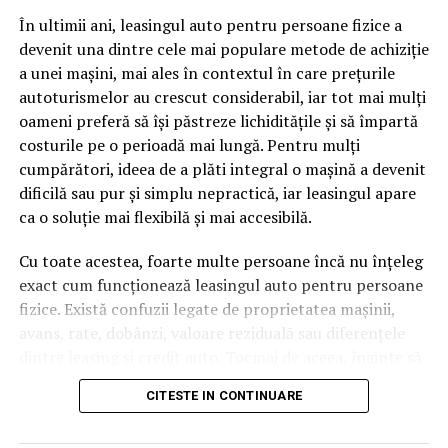
pagină de pe site-ul tău, ai dintr-odată două mii de
În ultimii ani, leasingul auto pentru persoane fizice a
cuvinte tematice, scrise exact în limbajul în care se
devenit una dintre cele mai populare metode de achiziție
caută.
a unei mașini, mai ales în contextul în care prețurile
Apoi vine partea de comportament. O pagină pe care
autoturismelor au crescut considerabil, iar tot mai mulți
vizitatorii stau zece, cincisprezece minute ca să
oameni preferă să își păstreze lichiditățile și să împartă
urmărească replay-ul trimite un semnal greu de ignorat.
costurile pe o perioadă mai lungă. Pentru mulți
Google nu îți măsoară direct satisfacția, însă timpul
cumpărători, ideea de a plăti integral o mașină a devenit
petrecut, scrollul și revenirile spun ceva despre cât de
dificilă sau pur și simplu nepractică, iar leasingul apare
util e materialul.
ca o soluție mai flexibilă și mai accesibilă.
Și mai e ceva ce se uită ușor. Un webinar reușit atrage
Cu toate acestea, foarte multe persoane încă nu înțeleg
linkuri aproape de la sine. Cineva îl menționează într-un
exact cum funcționează leasingul auto pentru persoane
newsletter, altcineva îl citează într-un articol, un
fizice. Există confuzii legate de proprietatea mașinii,
partener îl trimite în comunitatea lui. Fiecare astfel de
avans, rate, dobânzi, valoare reziduală sau diferențele
mențiune e o cărămidă pusă la autoritatea domeniului
dintre leasing și credit auto. Tocmai de aceea, înainte să
tău, iar autoritatea e moneda forte în SEO.
semnezi orice contract, este important să înțelegi clar
CITESTE IN CONTINUARE
mecanismul acestui tip de finanțare și să știi la ce să fii
Apoi mai e economia de scară, care mă încântă de
atent.
fiecare dată. Dintr-o singură sesiune scoți un articol