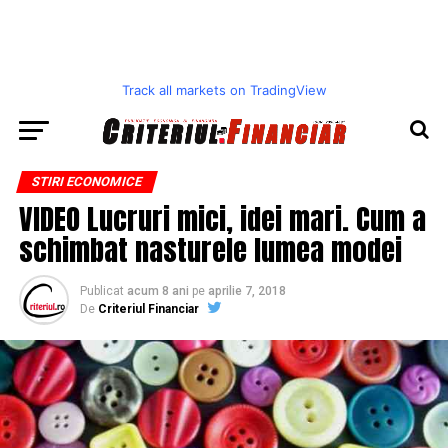
Track all markets on TradingView
STIRI ECONOMICE
VIDEO Lucruri mici, idei mari. Cum a
schimbat nasturele lumea modei
Publicat
acum 8 ani
pe
aprilie 7, 2018
De
Criteriul Financiar