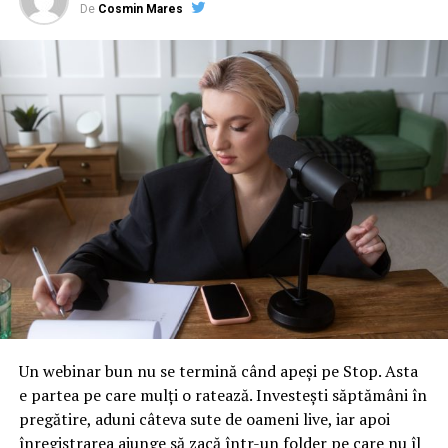
ARTICOLE PE ACEIASI TEMA:
De
Cosmin Mares
URMATORUL
Toată lumea munceşte, nu stă la întins mâna
NU RATATI
Vom livra primele 40 de autobuze la 5 luni după ce
semnăm contractul cu Primăria Bucureşti
Un webinar bun nu se termină când apeși pe Stop. Asta
e partea pe care mulți o ratează. Investești săptămâni în
pregătire, aduni câteva sute de oameni live, iar apoi
înregistrarea ajunge să zacă într-un folder pe care nu îl