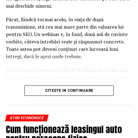
mai deschide nimeni.
Păcat, fiindcă tocmai acolo, în viața de după
transmisiune, stă cea mai mare parte din valoarea lui
pentru SEO. Un webinar e, în fond, două mii de cuvinte
vorbite, câteva întrebări reale și răspunsuri concrete.
Toate astea pot deveni conținut care lucrează luni
întregi, dacă le așezi unde trebuie.
Întrebarea pe care o aud des de la clienți sună cam așa.
Pe ce platformă să țin webinarul ca să îmi aducă și trafic
din Google, nu doar lead-uri pe moment? Răspunsul
CITESTE IN CONTINUARE
scurt e că platforma contează, dar nu în felul în care
cred ei.
Nu cel mai tare software câștigă, ci acela care îți lasă
STIRI ECONOMICE
conținutul liber, indexabil și ușor de reutilizat. Hai să o
Cum funcționează leasingul auto
luăm pe îndelete, fiindcă diferențele dintre opțiuni sunt
mai subtile decât par la prima vedere.