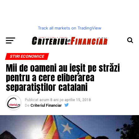
Track all markets on TradingView
STIRI ECONOMICE
Mii de oameni au ieşit pe străzi
pentru a cere eliberarea
separatiştilor catalani
Publicat
acum 8 ani
pe
aprilie 15, 2018
De
Criteriul Financiar