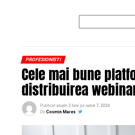
PROFESIONISTI
Cele mai bune platf
distribuirea webinar
Publicat
acum 2 luni
pe
iunie 7, 2026
De
Cosmin Mares