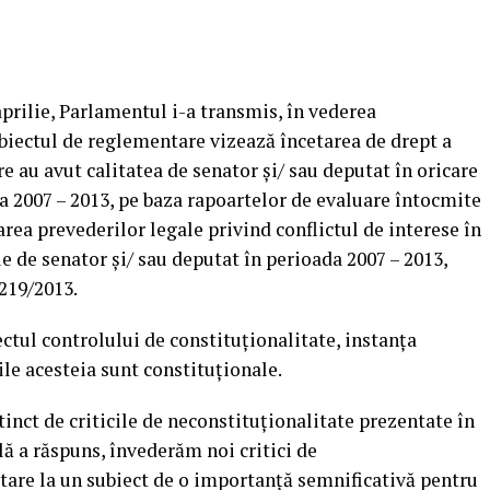
aprilie, Parlamentul i-a transmis, în vederea
obiectul de reglementare vizează încetarea de drept a
re au avut calitatea de senator şi/ sau deputat în oricare
 2007 – 2013, pe baza rapoartelor de evaluare întocmite
rea prevederilor legale privind conflictul de interese în
e de senator şi/ sau deputat în perioada 2007 – 2013,
 219/2013.
ctul controlului de constituţionalitate, instanţa
ile acesteia sunt constituţionale.
stinct de criticile de neconstituţionalitate prezentate în
lă a răspuns, învederăm noi critici de
rtare la un subiect de o importanţă semnificativă pentru