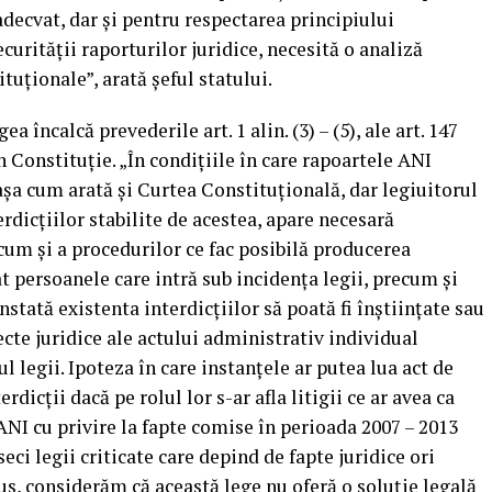
adecvat, dar şi pentru respectarea principiului
ecurităţii raporturilor juridice, necesită o analiză
tuţionale”, arată şeful statului.
 încalcă prevederile art. 1 alin. (3) – (5), ale art. 147
) din Constituţie. „În condiţiile în care rapoartele ANI
aşa cum arată şi Curtea Constituţională, dar legiuitorul
rdicţiilor stabilite de acestea, apare necesară
ecum şi a procedurilor ce fac posibilă producerea
ât persoanele care intră sub incidenţa legii, precum şi
onstată existenta interdicţiilor să poată fi înştiinţate sau
ecte juridice ale actului administrativ individual
l legii. Ipoteza în care instanţele ar putea lua act de
rdicţii dacă pe rolul lor s-ar afla litigii ce ar avea ca
ANI cu privire la fapte comise în perioada 2007 – 2013
ci legii criticate care depind de fapte juridice ori
lus, considerăm că această lege nu oferă o soluţie legală