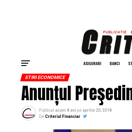
ASIGURARI
BANCI
ST
STIRI ECONOMICE
Anunțul Preşedin
Publicat
acum 8 ani
pe
aprilie 20, 2018
De
Criteriul Financiar