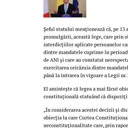
Şeful statului menţionează că, pe 13 
promulgării, această lege, care prin 
interdicţiilor aplicate persoanelor ca
dintre mandatele cuprinse în perioada
de ANI şi care au constatat nerespecta
exercitarea oricăruia dintre mandatel
până la intrarea în vigoare a Legii nr.
El aminteşte că legea a mai făcut obie
constituţională statuând că dispoziţi
„În considerarea acestei decizii şi di
obiecţia la care Curtea Constituţiona
neconstituţionalitate care, prin rapo