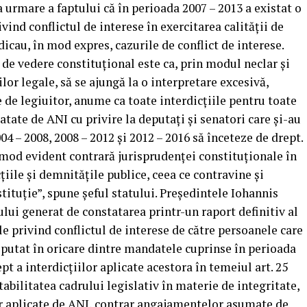
 urmare a faptului că în perioada 2007 – 2013 a existat o
vind conflictul de interese în exercitarea calităţii de
dicau, în mod expres, cazurile de conflict de interese.
 de vedere constituţional este ca, prin modul neclar şi
or legale, să se ajungă la o interpretare excesivă,
 de legiuitor, anume ca toate interdicţiile pentru toate
atate de ANI cu privire la deputaţi şi senatori care şi-au
04 – 2008, 2008 – 2012 şi 2012 – 2016 să înceteze de drept.
în mod evident contrară jurisprudenţei constituţionale în
ţiile şi demnităţile publice, ceea ce contravine şi
nstituţie”, spune şeful statului. Preşedintele Iohannis
ului generat de constatarea printr-un raport definitiv al
e privind conflictul de interese de către persoanele care
deputat în oricare dintre mandatele cuprinse în perioada
pt a interdicţiilor aplicate acestora în temeiul art. 25
tabilitatea cadrului legislativ în materie de integritate,
or aplicate de ANI, contrar angajamentelor asumate de