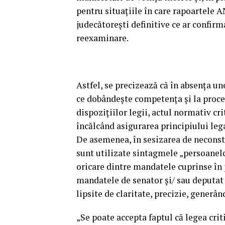
pentru situaţiile în care rapoartele AN
judecătoreşti definitive ce ar confirma
reexaminare.
Astfel, se precizează că în absenţa un
ce dobândeşte competenţa şi la proce
dispoziţiilor legii, actul normativ crit
încălcând asigurarea principiului legal
De asemenea, în sesizarea de neconsti
sunt utilizate sintagmele „persoanelo
oricare dintre mandatele cuprinse în 
mandatele de senator şi/ sau deputat 
lipsite de claritate, precizie, generâ
„Se poate accepta faptul că legea crit