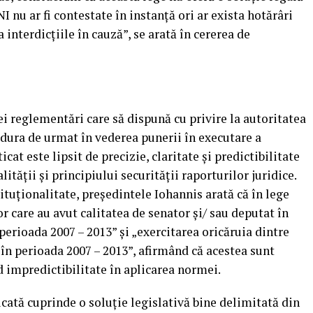
I nu ar fi contestate în instanţă ori ar exista hotărâri
 interdicţiile în cauză”, se arată în cererea de
ei reglementări care să dispună cu privire la autoritatea
dura de urmat în vederea punerii în executare a
icat este lipsit de precizie, claritate şi predictibilitate
ităţii şi principiului securităţii raporturilor juridice.
tuţionalitate, preşedintele Iohannis arată că în lege
r care au avut calitatea de senator şi/ sau deputat în
perioada 2007 – 2013” şi „exercitarea oricăruia dintre
în perioada 2007 – 2013”, afirmând că acestea sunt
nd impredictibilitate în aplicarea normei.
icată cuprinde o soluţie legislativă bine delimitată din