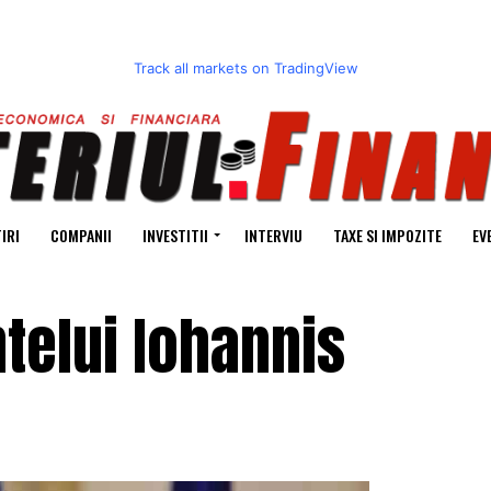
Track all markets on TradingView
IRI
COMPANII
INVESTITII
INTERVIU
TAXE SI IMPOZITE
EV
telui Iohannis