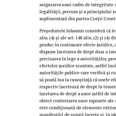
asigurarea unui cadru de integritate 
legalităţii, precum şi a principiului s
suplimentară din partea Curţii Consti
Preşedintele Iohannis consideră că legea
alin. (4) şi ale art. 148 alin. (2) şi (4
produc în continuare efecte juridice, 
dispune încetarea de drept doar a inte
precizarea în lege a autorităţilor, pr
efectelor juridice scontate, astfel înc
autorităţile publice care verifică şi c
să poată lua la cunoştinţă că unele ef
respectiv încetează de drept în temeiu
încetarea de drept a unor astfel de inte
obiect contestarea unor rapoarte ale 
este condiţionată de elemente extrinse
manifestări de voinţă incerte şi, în p