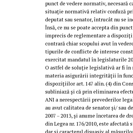
punct de vedere normativ, necesară ca
situaţie normativă relativ confuză pri
deputat sau senator, întrucât nu se in
Însă, ce nu se poate accepta din punct
imprecis de reglementare a dispoziţiil
contrară chiar scopului avut în vedere
tipurile de conflicte de interese const
exercitat mandatul în legislaturile 20
O astfel de soluţie legislativă ar fi 
materia asigurării integrităţii în func
dispoziţiilor art. 147 alin. (4) din Co
subliniază şi că prin eliminarea efect
ANI a nerespectării prevederilor legal
au avut calitatea de senator şi/ sau 
2007 – 2013, şi anume încetarea de dre
din Legea nr. 176/2010, este afectată s
dar şi caracterul disuasiv al măsuril