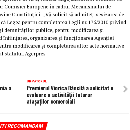
lor Comisiei Europene în cadrul Mecanismului de
avine Constituţiei. „Vă solicit să admiteţi sesizarea de
i că Legea pentru completarea Legii nr. 176/2010 privind
 şi demnităţilor publice, pentru modificarea şi
d înfiinţarea, organizarea şi funcţionarea Agenţiei
pentru modificarea şi completarea altor acte normative
ul statului. Agerpres
URMATORUL
nia a
Premierul Viorica Dăncilă a solicitat o
evaluare a activităţii tuturor
ataşaţilor comerciali
ITI RECOMANDAM