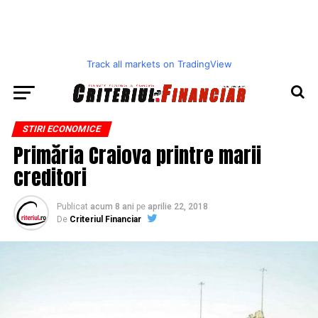
Track all markets on TradingView
STIRI ECONOMICE
Primăria Craiova printre marii
creditori
Publicat
acum 8 ani
pe
aprilie 22, 2018
De
Criteriul Financiar