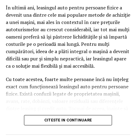
pagină de pe site-ul tău, ai dintr-odată două mii de
În ultimii ani, leasingul auto pentru persoane fizice a
cuvinte tematice, scrise exact în limbajul în care se
devenit una dintre cele mai populare metode de achiziție
caută.
a unei mașini, mai ales în contextul în care prețurile
Apoi vine partea de comportament. O pagină pe care
autoturismelor au crescut considerabil, iar tot mai mulți
vizitatorii stau zece, cincisprezece minute ca să
oameni preferă să își păstreze lichiditățile și să împartă
urmărească replay-ul trimite un semnal greu de ignorat.
costurile pe o perioadă mai lungă. Pentru mulți
Google nu îți măsoară direct satisfacția, însă timpul
cumpărători, ideea de a plăti integral o mașină a devenit
petrecut, scrollul și revenirile spun ceva despre cât de
dificilă sau pur și simplu nepractică, iar leasingul apare
util e materialul.
ca o soluție mai flexibilă și mai accesibilă.
Și mai e ceva ce se uită ușor. Un webinar reușit atrage
Cu toate acestea, foarte multe persoane încă nu înțeleg
linkuri aproape de la sine. Cineva îl menționează într-un
exact cum funcționează leasingul auto pentru persoane
newsletter, altcineva îl citează într-un articol, un
fizice. Există confuzii legate de proprietatea mașinii,
partener îl trimite în comunitatea lui. Fiecare astfel de
avans, rate, dobânzi, valoare reziduală sau diferențele
mențiune e o cărămidă pusă la autoritatea domeniului
dintre leasing și credit auto. Tocmai de aceea, înainte să
tău, iar autoritatea e moneda forte în SEO.
semnezi orice contract, este important să înțelegi clar
CITESTE IN CONTINUARE
mecanismul acestui tip de finanțare și să știi la ce să fii
Apoi mai e economia de scară, care mă încântă de
atent.
fiecare dată. Dintr-o singură sesiune scoți un articol