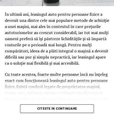
oamenii cu adevărat. Dacă transcrierea ajunge pe o
pagină de pe site-ul tău, ai dintr-odată două mii de
În ultimii ani, leasingul auto pentru persoane fizice a
cuvinte tematice, scrise exact în limbajul în care se
devenit una dintre cele mai populare metode de achiziție
caută.
a unei mașini, mai ales în contextul în care prețurile
Apoi vine partea de comportament. O pagină pe care
autoturismelor au crescut considerabil, iar tot mai mulți
vizitatorii stau zece, cincisprezece minute ca să
oameni preferă să își păstreze lichiditățile și să împartă
urmărească replay-ul trimite un semnal greu de ignorat.
costurile pe o perioadă mai lungă. Pentru mulți
Google nu îți măsoară direct satisfacția, însă timpul
cumpărători, ideea de a plăti integral o mașină a devenit
petrecut, scrollul și revenirile spun ceva despre cât de
dificilă sau pur și simplu nepractică, iar leasingul apare
util e materialul.
ca o soluție mai flexibilă și mai accesibilă.
Și mai e ceva ce se uită ușor. Un webinar reușit atrage
Cu toate acestea, foarte multe persoane încă nu înțeleg
linkuri aproape de la sine. Cineva îl menționează într-un
exact cum funcționează leasingul auto pentru persoane
newsletter, altcineva îl citează într-un articol, un
fizice. Există confuzii legate de proprietatea mașinii,
partener îl trimite în comunitatea lui. Fiecare astfel de
avans, rate, dobânzi, valoare reziduală sau diferențele
mențiune e o cărămidă pusă la autoritatea domeniului
dintre leasing și credit auto. Tocmai de aceea, înainte să
tău, iar autoritatea e moneda forte în SEO.
semnezi orice contract, este important să înțelegi clar
CITESTE IN CONTINUARE
mecanismul acestui tip de finanțare și să știi la ce să fii