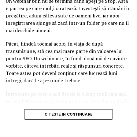
Un webinar bun nu se termină când apeși pe Stop. Asta
ARTICOLE PE ACEIASI TEMA:
e partea pe care mulți o ratează. Investești săptămâni în
pregătire, aduni câteva sute de oameni live, iar apoi
URMATORUL
Banii trimişi în ţară de români sunt proveniţi din muncă
înregistrarea ajunge să zacă într-un folder pe care nu îl
cinstită, nu din activităţi necurate
mai deschide nimeni.
NU RATATI
Piața alimentelor ecologice pentru copii crește cu circa
Păcat, fiindcă tocmai acolo, în viața de după
5% în 2018
transmisiune, stă cea mai mare parte din valoarea lui
pentru SEO. Un webinar e, în fond, două mii de cuvinte
vorbite, câteva întrebări reale și răspunsuri concrete.
Toate astea pot deveni conținut care lucrează luni
întregi, dacă le așezi unde trebuie.
Întrebarea pe care o aud des de la clienți sună cam așa.
Pe ce platformă să țin webinarul ca să îmi aducă și trafic
din Google, nu doar lead-uri pe moment? Răspunsul
CITESTE IN CONTINUARE
scurt e că platforma contează, dar nu în felul în care
cred ei.
Nu cel mai tare software câștigă, ci acela care îți lasă