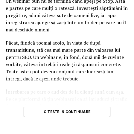
Un webinar bun nu se termină când apeși pe Stop. Asta
e partea pe care mulți o ratează. Investești săptămâni în
pregătire, aduni câteva sute de oameni live, iar apoi
înregistrarea ajunge să zacă într-un folder pe care nu îl
mai deschide nimeni.
Păcat, fiindcă tocmai acolo, în viața de după
transmisiune, stă cea mai mare parte din valoarea lui
pentru SEO. Un webinar e, în fond, două mii de cuvinte
vorbite, câteva întrebări reale și răspunsuri concrete.
Toate astea pot deveni conținut care lucrează luni
întregi, dacă le așezi unde trebuie.
Întrebarea pe care o aud des de la clienți sună cam așa.
Pe ce platformă să țin webinarul ca să îmi aducă și trafic
din Google, nu doar lead-uri pe moment? Răspunsul
CITESTE IN CONTINUARE
scurt e că platforma contează, dar nu în felul în care
cred ei.
Nu cel mai tare software câștigă, ci acela care îți lasă