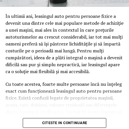
oamenii cu adevărat. Dacă transcrierea ajunge pe o
pagină de pe site-ul tău, ai dintr-odată două mii de
În ultimii ani, leasingul auto pentru persoane fizice a
cuvinte tematice, scrise exact în limbajul în care se
devenit una dintre cele mai populare metode de achiziție
caută.
a unei mașini, mai ales în contextul în care prețurile
Apoi vine partea de comportament. O pagină pe care
autoturismelor au crescut considerabil, iar tot mai mulți
vizitatorii stau zece, cincisprezece minute ca să
oameni preferă să își păstreze lichiditățile și să împartă
urmărească replay-ul trimite un semnal greu de ignorat.
costurile pe o perioadă mai lungă. Pentru mulți
Google nu îți măsoară direct satisfacția, însă timpul
cumpărători, ideea de a plăti integral o mașină a devenit
petrecut, scrollul și revenirile spun ceva despre cât de
dificilă sau pur și simplu nepractică, iar leasingul apare
util e materialul.
ca o soluție mai flexibilă și mai accesibilă.
Și mai e ceva ce se uită ușor. Un webinar reușit atrage
Cu toate acestea, foarte multe persoane încă nu înțeleg
linkuri aproape de la sine. Cineva îl menționează într-un
exact cum funcționează leasingul auto pentru persoane
newsletter, altcineva îl citează într-un articol, un
fizice. Există confuzii legate de proprietatea mașinii,
partener îl trimite în comunitatea lui. Fiecare astfel de
avans, rate, dobânzi, valoare reziduală sau diferențele
mențiune e o cărămidă pusă la autoritatea domeniului
dintre leasing și credit auto. Tocmai de aceea, înainte să
tău, iar autoritatea e moneda forte în SEO.
semnezi orice contract, este important să înțelegi clar
CITESTE IN CONTINUARE
mecanismul acestui tip de finanțare și să știi la ce să fii