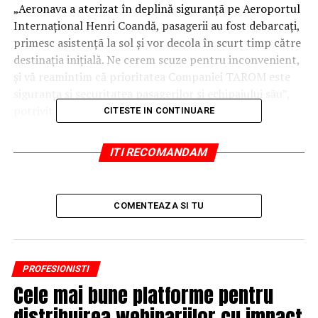
„Aeronava a aterizat în deplină siguranţã pe Aeroportul
Internaţional Henri Coandă, pasagerii au fost debarcaţi,
primesc asistenţã la sol şi vor decola în scurt timp către
destinaţia iniţială. Ne cerem scuze pentru inconvenient,
şi vă reamintim că prioritatea Companiei TAROM este
siguranţa şi securitatea pasagerilor şi echipajului său”,
potrivit TAROM.
CITESTE IN CONTINUARE
ITI RECOMANDAM
ARTICOLE PE ACEIASI TEMA:
URMATORUL
COMENTEAZA SI TU
Localitatea din România unde zăpada măsoară 7 metri
NU RATATI
Culturile agricole sunt ameninţate de grindină?
PROFESIONISTI
Cele mai bune platforme pentru
distribuirea webinariilor cu impact