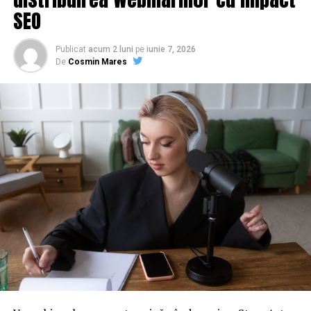
SEO
Publicat
acum 2 luni
pe
iunie 7, 2026
De
Cosmin Mares