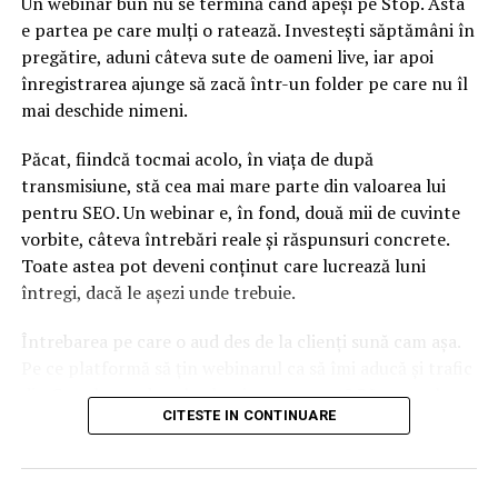
Un webinar bun nu se termină când apeși pe Stop. Asta
e partea pe care mulți o ratează. Investești săptămâni în
pregătire, aduni câteva sute de oameni live, iar apoi
înregistrarea ajunge să zacă într-un folder pe care nu îl
mai deschide nimeni.
Păcat, fiindcă tocmai acolo, în viața de după
transmisiune, stă cea mai mare parte din valoarea lui
pentru SEO. Un webinar e, în fond, două mii de cuvinte
vorbite, câteva întrebări reale și răspunsuri concrete.
Toate astea pot deveni conținut care lucrează luni
întregi, dacă le așezi unde trebuie.
Întrebarea pe care o aud des de la clienți sună cam așa.
Pe ce platformă să țin webinarul ca să îmi aducă și trafic
din Google, nu doar lead-uri pe moment? Răspunsul
CITESTE IN CONTINUARE
scurt e că platforma contează, dar nu în felul în care
cred ei.
Nu cel mai tare software câștigă, ci acela care îți lasă