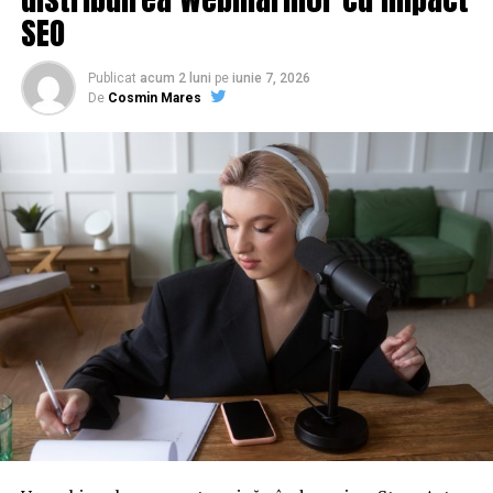
SEO
Publicat
acum 2 luni
pe
iunie 7, 2026
De
Cosmin Mares