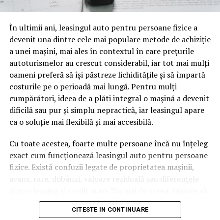
oamenii cu adevărat. Dacă transcrierea ajunge pe o
pagină de pe site-ul tău, ai dintr-odată două mii de
În ultimii ani, leasingul auto pentru persoane fizice a
cuvinte tematice, scrise exact în limbajul în care se
devenit una dintre cele mai populare metode de achiziție
caută.
a unei mașini, mai ales în contextul în care prețurile
Apoi vine partea de comportament. O pagină pe care
autoturismelor au crescut considerabil, iar tot mai mulți
vizitatorii stau zece, cincisprezece minute ca să
oameni preferă să își păstreze lichiditățile și să împartă
urmărească replay-ul trimite un semnal greu de ignorat.
costurile pe o perioadă mai lungă. Pentru mulți
Google nu îți măsoară direct satisfacția, însă timpul
cumpărători, ideea de a plăti integral o mașină a devenit
petrecut, scrollul și revenirile spun ceva despre cât de
dificilă sau pur și simplu nepractică, iar leasingul apare
util e materialul.
ca o soluție mai flexibilă și mai accesibilă.
Și mai e ceva ce se uită ușor. Un webinar reușit atrage
Cu toate acestea, foarte multe persoane încă nu înțeleg
linkuri aproape de la sine. Cineva îl menționează într-un
exact cum funcționează leasingul auto pentru persoane
newsletter, altcineva îl citează într-un articol, un
fizice. Există confuzii legate de proprietatea mașinii,
partener îl trimite în comunitatea lui. Fiecare astfel de
avans, rate, dobânzi, valoare reziduală sau diferențele
mențiune e o cărămidă pusă la autoritatea domeniului
dintre leasing și credit auto. Tocmai de aceea, înainte să
tău, iar autoritatea e moneda forte în SEO.
semnezi orice contract, este important să înțelegi clar
CITESTE IN CONTINUARE
mecanismul acestui tip de finanțare și să știi la ce să fii