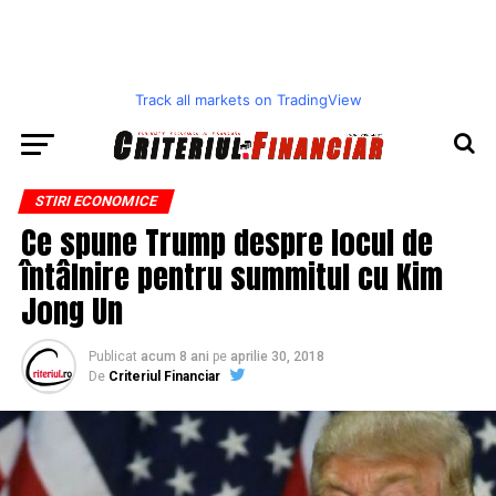
Track all markets on TradingView
STIRI ECONOMICE
Ce spune Trump despre locul de
întâlnire pentru summitul cu Kim
Jong Un
Publicat
acum 8 ani
pe
aprilie 30, 2018
De
Criteriul Financiar