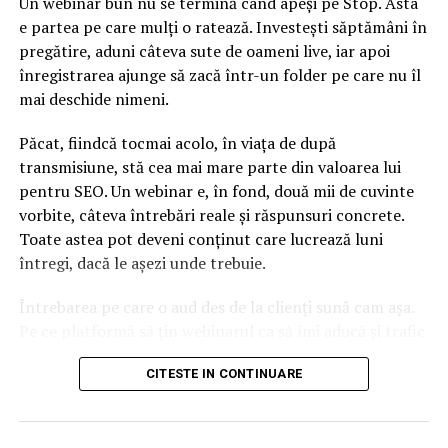
Un webinar bun nu se termină când apeși pe Stop. Asta
e partea pe care mulți o ratează. Investești săptămâni în
pregătire, aduni câteva sute de oameni live, iar apoi
înregistrarea ajunge să zacă într-un folder pe care nu îl
mai deschide nimeni.
Păcat, fiindcă tocmai acolo, în viața de după
transmisiune, stă cea mai mare parte din valoarea lui
pentru SEO. Un webinar e, în fond, două mii de cuvinte
vorbite, câteva întrebări reale și răspunsuri concrete.
Toate astea pot deveni conținut care lucrează luni
întregi, dacă le așezi unde trebuie.
Întrebarea pe care o aud des de la clienți sună cam așa.
Pe ce platformă să țin webinarul ca să îmi aducă și trafic
din Google, nu doar lead-uri pe moment? Răspunsul
CITESTE IN CONTINUARE
scurt e că platforma contează, dar nu în felul în care
cred ei.
Nu cel mai tare software câștigă, ci acela care îți lasă