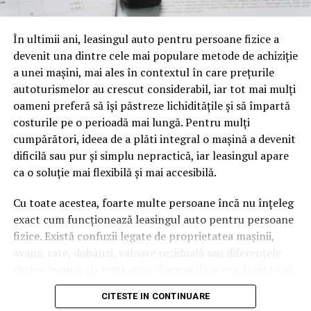
oamenii cu adevărat. Dacă transcrierea ajunge pe o
pagină de pe site-ul tău, ai dintr-odată două mii de
În ultimii ani, leasingul auto pentru persoane fizice a
cuvinte tematice, scrise exact în limbajul în care se
devenit una dintre cele mai populare metode de achiziție
caută.
a unei mașini, mai ales în contextul în care prețurile
Apoi vine partea de comportament. O pagină pe care
autoturismelor au crescut considerabil, iar tot mai mulți
vizitatorii stau zece, cincisprezece minute ca să
oameni preferă să își păstreze lichiditățile și să împartă
urmărească replay-ul trimite un semnal greu de ignorat.
costurile pe o perioadă mai lungă. Pentru mulți
Google nu îți măsoară direct satisfacția, însă timpul
cumpărători, ideea de a plăti integral o mașină a devenit
petrecut, scrollul și revenirile spun ceva despre cât de
dificilă sau pur și simplu nepractică, iar leasingul apare
util e materialul.
ca o soluție mai flexibilă și mai accesibilă.
Și mai e ceva ce se uită ușor. Un webinar reușit atrage
Cu toate acestea, foarte multe persoane încă nu înțeleg
linkuri aproape de la sine. Cineva îl menționează într-un
exact cum funcționează leasingul auto pentru persoane
newsletter, altcineva îl citează într-un articol, un
fizice. Există confuzii legate de proprietatea mașinii,
partener îl trimite în comunitatea lui. Fiecare astfel de
avans, rate, dobânzi, valoare reziduală sau diferențele
mențiune e o cărămidă pusă la autoritatea domeniului
dintre leasing și credit auto. Tocmai de aceea, înainte să
tău, iar autoritatea e moneda forte în SEO.
semnezi orice contract, este important să înțelegi clar
CITESTE IN CONTINUARE
mecanismul acestui tip de finanțare și să știi la ce să fii