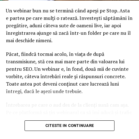
decis să vândă titlurile deţinute de Astra la Paid, un
Un webinar bun nu se termină când apeși pe Stop. Asta
pachet de 15% din acţiuni.
e partea pe care mulți o ratează. Investești săptămâni în
Iniţial, în piaţă s-a discutat despre o înţelegere între cei
pregătire, aduni câteva sute de oameni live, iar apoi
doi lichidatori, în sensul unei vânzări la comun a
înregistrarea ajunge să zacă într-un folder pe care nu îl
titlurilor, însă acest lucru nu s-a materializat.
mai deschide nimeni.
Păcat, fiindcă tocmai acolo, în viața de după
transmisiune, stă cea mai mare parte din valoarea lui
pentru SEO. Un webinar e, în fond, două mii de cuvinte
vorbite, câteva întrebări reale și răspunsuri concrete.
După cum ne spun cei de la CITR, societatea pe care o
Toate astea pot deveni conținut care lucrează luni
reprezintă va merge singură în procesul de vânzare.
întregi, dacă le așezi unde trebuie.
Nevoie mare de acţionari noi şi de capital. PAID s-a
Întrebarea pe care o aud des de la clienți sună cam așa.
blocat la 1,7 milioane de poliţe
Pe ce platformă să țin webinarul ca să îmi aducă și trafic
din Google, nu doar lead-uri pe moment? Răspunsul
Situaţia de la PAID este una foarte specială, având în
CITESTE IN CONTINUARE
scurt e că platforma contează, dar nu în felul în care
vedere că se află departe de a îşi fi îndeplinit obiectivul
cred ei.
fundamental, adică majorarea gradului de cuprindere în