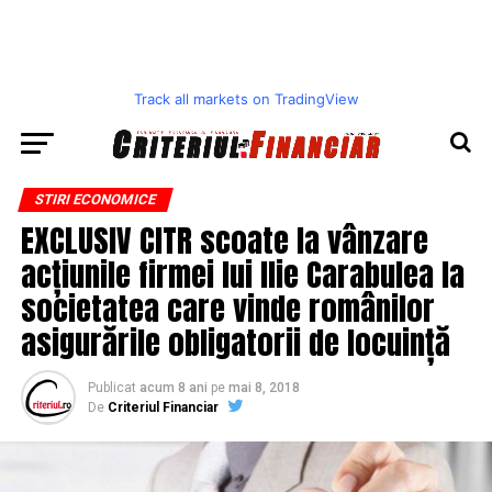
Track all markets on TradingView
STIRI ECONOMICE
EXCLUSIV CITR scoate la vânzare
acțiunile firmei lui Ilie Carabulea la
societatea care vinde românilor
asigurările obligatorii de locuință
Publicat
acum 8 ani
pe
mai 8, 2018
De
Criteriul Financiar