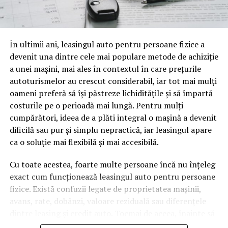
această opţiune
o mină de informație, plină de întrebări pe care și le pun
oamenii cu adevărat. Dacă transcrierea ajunge pe o
NU RATATI
Pericolul din routere. Se creează un fel de gaură neagră
pagină de pe site-ul tău, ai dintr-odată două mii de
în care nu ştim ce se întâmplă
În ultimii ani, leasingul auto pentru persoane fizice a
cuvinte tematice, scrise exact în limbajul în care se
devenit una dintre cele mai populare metode de achiziție
caută.
a unei mașini, mai ales în contextul în care prețurile
Apoi vine partea de comportament. O pagină pe care
autoturismelor au crescut considerabil, iar tot mai mulți
vizitatorii stau zece, cincisprezece minute ca să
oameni preferă să își păstreze lichiditățile și să împartă
urmărească replay-ul trimite un semnal greu de ignorat.
costurile pe o perioadă mai lungă. Pentru mulți
Google nu îți măsoară direct satisfacția, însă timpul
cumpărători, ideea de a plăti integral o mașină a devenit
petrecut, scrollul și revenirile spun ceva despre cât de
dificilă sau pur și simplu nepractică, iar leasingul apare
util e materialul.
ca o soluție mai flexibilă și mai accesibilă.
Și mai e ceva ce se uită ușor. Un webinar reușit atrage
Cu toate acestea, foarte multe persoane încă nu înțeleg
linkuri aproape de la sine. Cineva îl menționează într-un
exact cum funcționează leasingul auto pentru persoane
newsletter, altcineva îl citează într-un articol, un
fizice. Există confuzii legate de proprietatea mașinii,
partener îl trimite în comunitatea lui. Fiecare astfel de
avans, rate, dobânzi, valoare reziduală sau diferențele
mențiune e o cărămidă pusă la autoritatea domeniului
dintre leasing și credit auto. Tocmai de aceea, înainte să
tău, iar autoritatea e moneda forte în SEO.
semnezi orice contract, este important să înțelegi clar