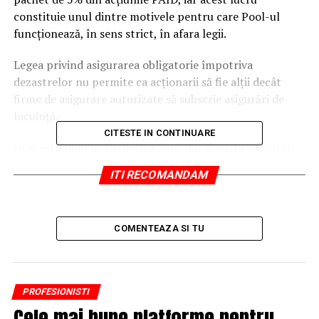
constituie unul dintre motivele pentru care Pool-ul
funcţionează, în sens strict, în afara legii.
Legea privind asigurarea obligatorie împotriva
dezastrelor nu permite ca acţionarii să fie alţii decât
firme de asigurare autorizate să subscrie asigurări de
locuinţă.
CITESTE IN CONTINUARE
În acest moment Carpatica Asig, dar şi Astra Asigurări
(alt acţionar al PAID) sunt firme care şi-au pierdut
ITI RECOMANDAM
calitatea de asigurător, fiind în faliment. Carpatica a
intrat în faliment în vara lui 2016 iar Astra în vara lui
2015.
COMENTEAZA SI TU
Potrivit Andreei Cionca, managing partner al CITR,
lichidatorul va face oferte tuturor firmelor de asigurare
autorizate să vândă poliţe de locuinţă pe teritoriul
PROFESIONISTI
României.
Cele mai bune platforme pentru