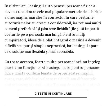
pagină de pe site-ul tău, ai dintr-odată două mii de
În ultimii ani, leasingul auto pentru persoane fizice a
cuvinte tematice, scrise exact în limbajul în care se
devenit una dintre cele mai populare metode de achiziție
caută.
a unei mașini, mai ales în contextul în care prețurile
Apoi vine partea de comportament. O pagină pe care
autoturismelor au crescut considerabil, iar tot mai mulți
vizitatorii stau zece, cincisprezece minute ca să
oameni preferă să își păstreze lichiditățile și să împartă
urmărească replay-ul trimite un semnal greu de ignorat.
costurile pe o perioadă mai lungă. Pentru mulți
Google nu îți măsoară direct satisfacția, însă timpul
cumpărători, ideea de a plăti integral o mașină a devenit
petrecut, scrollul și revenirile spun ceva despre cât de
dificilă sau pur și simplu nepractică, iar leasingul apare
util e materialul.
ca o soluție mai flexibilă și mai accesibilă.
Și mai e ceva ce se uită ușor. Un webinar reușit atrage
Cu toate acestea, foarte multe persoane încă nu înțeleg
linkuri aproape de la sine. Cineva îl menționează într-un
exact cum funcționează leasingul auto pentru persoane
newsletter, altcineva îl citează într-un articol, un
fizice. Există confuzii legate de proprietatea mașinii,
partener îl trimite în comunitatea lui. Fiecare astfel de
avans, rate, dobânzi, valoare reziduală sau diferențele
mențiune e o cărămidă pusă la autoritatea domeniului
dintre leasing și credit auto. Tocmai de aceea, înainte să
tău, iar autoritatea e moneda forte în SEO.
semnezi orice contract, este important să înțelegi clar
CITESTE IN CONTINUARE
mecanismul acestui tip de finanțare și să știi la ce să fii
Apoi mai e economia de scară, care mă încântă de
atent.
fiecare dată. Dintr-o singură sesiune scoți un articol