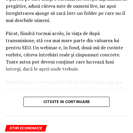
România. Cu ce rămâne UPC pe piaţa locală
pregătire, aduni câteva sute de oameni live, iar apoi
înregistrarea ajunge să zacă într-un folder pe care nu îl
NU RATATI
mai deschide nimeni.
ROBOR la trei luni a urcat joi la 2,75% pe an
Păcat, fiindcă tocmai acolo, în viața de după
transmisiune, stă cea mai mare parte din valoarea lui
pentru SEO. Un webinar e, în fond, două mii de cuvinte
vorbite, câteva întrebări reale și răspunsuri concrete.
Toate astea pot deveni conținut care lucrează luni
întregi, dacă le așezi unde trebuie.
Întrebarea pe care o aud des de la clienți sună cam așa.
Pe ce platformă să țin webinarul ca să îmi aducă și trafic
din Google, nu doar lead-uri pe moment? Răspunsul
CITESTE IN CONTINUARE
scurt e că platforma contează, dar nu în felul în care
cred ei.
Nu cel mai tare software câștigă, ci acela care îți lasă
STIRI ECONOMICE
conținutul liber, indexabil și ușor de reutilizat. Hai să o