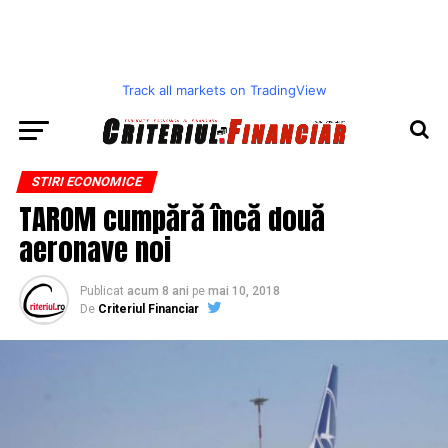
Track all markets on TradingView
STIRI ECONOMICE
TAROM cumpără încă două
aeronave noi
Publicat
acum 8 ani
pe
mai 10, 2018
De
Criteriul Financiar