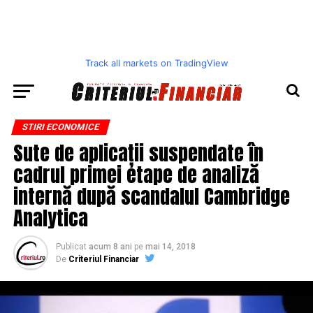
Track all markets on TradingView
STIRI ECONOMICE
Sute de aplicații suspendate în
cadrul primei etape de analiză
internă după scandalul Cambridge
Analytica
Publicat
acum 8 ani
pe
mai 14, 2018
De
Criteriul Financiar