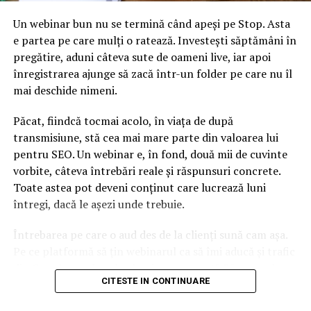
a valorii comerciale, o creştere de profit de 63% precum
Un webinar bun nu se termină când apeși pe Stop. Asta
şi creşterea numărului de utilizatori.
e partea pe care mulți o ratează. Investești săptămâni în
Acţiunile companiei au urcat cu 0,4% la valoarea de
pregătire, aduni câteva sute de oameni live, iar apoi
187,65 dolari în cadrul şedinţei de pretranzacţionare de
înregistrarea ajunge să zacă într-un folder pe care nu îl
luni, precizează Reuters.
mai deschide nimeni.
Păcat, fiindcă tocmai acolo, în viața de după
ARTICOLE PE ACEIASI TEMA:
transmisiune, stă cea mai mare parte din valoarea lui
URMATORUL
pentru SEO. Un webinar e, în fond, două mii de cuvinte
Concurență mare la sprijinul acordat pentru tomate.
vorbite, câteva întrebări reale și răspunsuri concrete.
Primele roșii românești au ajuns în piețele din București
Toate astea pot deveni conținut care lucrează luni
NU RATATI
întregi, dacă le așezi unde trebuie.
CEC Bank a obținut cea mai bună perfomantă financiară
de la începutul crizei
Întrebarea pe care o aud des de la clienți sună cam așa.
Pe ce platformă să țin webinarul ca să îmi aducă și trafic
din Google, nu doar lead-uri pe moment? Răspunsul
CITESTE IN CONTINUARE
scurt e că platforma contează, dar nu în felul în care
cred ei.