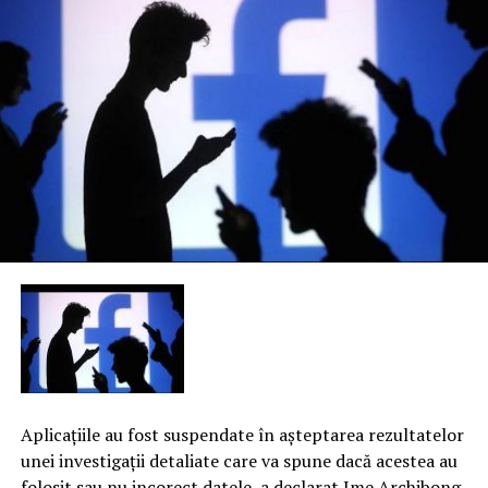
Aplicaţiile au fost suspendate în aşteptarea rezultatelor
unei investigaţii detaliate care va spune dacă acestea au
folosit sau nu incorect datele, a declarat Ime Archibong,