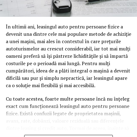
o mină de informație, plină de întrebări pe care și le pun
oamenii cu adevărat. Dacă transcrierea ajunge pe o
pagină de pe site-ul tău, ai dintr-odată două mii de
În ultimii ani, leasingul auto pentru persoane fizice a
cuvinte tematice, scrise exact în limbajul în care se
devenit una dintre cele mai populare metode de achiziție
caută.
a unei mașini, mai ales în contextul în care prețurile
Apoi vine partea de comportament. O pagină pe care
autoturismelor au crescut considerabil, iar tot mai mulți
vizitatorii stau zece, cincisprezece minute ca să
oameni preferă să își păstreze lichiditățile și să împartă
urmărească replay-ul trimite un semnal greu de ignorat.
costurile pe o perioadă mai lungă. Pentru mulți
Google nu îți măsoară direct satisfacția, însă timpul
cumpărători, ideea de a plăti integral o mașină a devenit
petrecut, scrollul și revenirile spun ceva despre cât de
dificilă sau pur și simplu nepractică, iar leasingul apare
util e materialul.
ca o soluție mai flexibilă și mai accesibilă.
Și mai e ceva ce se uită ușor. Un webinar reușit atrage
Cu toate acestea, foarte multe persoane încă nu înțeleg
linkuri aproape de la sine. Cineva îl menționează într-un
exact cum funcționează leasingul auto pentru persoane
newsletter, altcineva îl citează într-un articol, un
fizice. Există confuzii legate de proprietatea mașinii,
partener îl trimite în comunitatea lui. Fiecare astfel de
avans, rate, dobânzi, valoare reziduală sau diferențele
mențiune e o cărămidă pusă la autoritatea domeniului
dintre leasing și credit auto. Tocmai de aceea, înainte să
tău, iar autoritatea e moneda forte în SEO.
semnezi orice contract, este important să înțelegi clar