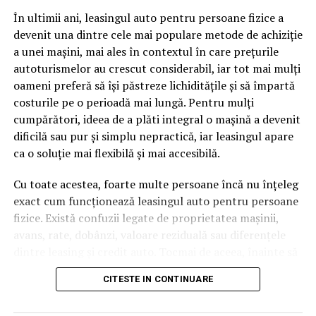
pagină de pe site-ul tău, ai dintr-odată două mii de
În ultimii ani, leasingul auto pentru persoane fizice a
cuvinte tematice, scrise exact în limbajul în care se
devenit una dintre cele mai populare metode de achiziție
caută.
a unei mașini, mai ales în contextul în care prețurile
Apoi vine partea de comportament. O pagină pe care
autoturismelor au crescut considerabil, iar tot mai mulți
vizitatorii stau zece, cincisprezece minute ca să
oameni preferă să își păstreze lichiditățile și să împartă
urmărească replay-ul trimite un semnal greu de ignorat.
costurile pe o perioadă mai lungă. Pentru mulți
Google nu îți măsoară direct satisfacția, însă timpul
cumpărători, ideea de a plăti integral o mașină a devenit
petrecut, scrollul și revenirile spun ceva despre cât de
dificilă sau pur și simplu nepractică, iar leasingul apare
util e materialul.
ca o soluție mai flexibilă și mai accesibilă.
Și mai e ceva ce se uită ușor. Un webinar reușit atrage
Cu toate acestea, foarte multe persoane încă nu înțeleg
linkuri aproape de la sine. Cineva îl menționează într-un
exact cum funcționează leasingul auto pentru persoane
newsletter, altcineva îl citează într-un articol, un
fizice. Există confuzii legate de proprietatea mașinii,
partener îl trimite în comunitatea lui. Fiecare astfel de
avans, rate, dobânzi, valoare reziduală sau diferențele
mențiune e o cărămidă pusă la autoritatea domeniului
dintre leasing și credit auto. Tocmai de aceea, înainte să
tău, iar autoritatea e moneda forte în SEO.
semnezi orice contract, este important să înțelegi clar
CITESTE IN CONTINUARE
mecanismul acestui tip de finanțare și să știi la ce să fii
Apoi mai e economia de scară, care mă încântă de
atent.
fiecare dată. Dintr-o singură sesiune scoți un articol