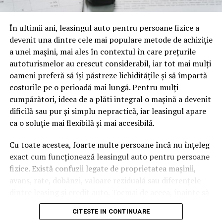
oamenii cu adevărat. Dacă transcrierea ajunge pe o
pagină de pe site-ul tău, ai dintr-odată două mii de
În ultimii ani, leasingul auto pentru persoane fizice a
cuvinte tematice, scrise exact în limbajul în care se
devenit una dintre cele mai populare metode de achiziție
caută.
a unei mașini, mai ales în contextul în care prețurile
Apoi vine partea de comportament. O pagină pe care
autoturismelor au crescut considerabil, iar tot mai mulți
vizitatorii stau zece, cincisprezece minute ca să
oameni preferă să își păstreze lichiditățile și să împartă
urmărească replay-ul trimite un semnal greu de ignorat.
costurile pe o perioadă mai lungă. Pentru mulți
Google nu îți măsoară direct satisfacția, însă timpul
cumpărători, ideea de a plăti integral o mașină a devenit
petrecut, scrollul și revenirile spun ceva despre cât de
dificilă sau pur și simplu nepractică, iar leasingul apare
util e materialul.
ca o soluție mai flexibilă și mai accesibilă.
Și mai e ceva ce se uită ușor. Un webinar reușit atrage
Cu toate acestea, foarte multe persoane încă nu înțeleg
linkuri aproape de la sine. Cineva îl menționează într-un
exact cum funcționează leasingul auto pentru persoane
newsletter, altcineva îl citează într-un articol, un
fizice. Există confuzii legate de proprietatea mașinii,
partener îl trimite în comunitatea lui. Fiecare astfel de
avans, rate, dobânzi, valoare reziduală sau diferențele
mențiune e o cărămidă pusă la autoritatea domeniului
dintre leasing și credit auto. Tocmai de aceea, înainte să
tău, iar autoritatea e moneda forte în SEO.
semnezi orice contract, este important să înțelegi clar
CITESTE IN CONTINUARE
mecanismul acestui tip de finanțare și să știi la ce să fii