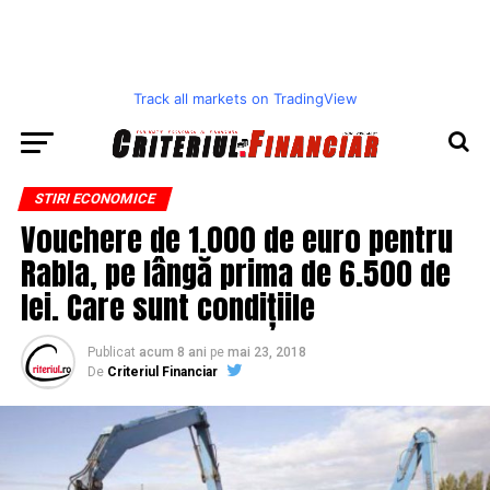
Track all markets on TradingView
STIRI ECONOMICE
Vouchere de 1.000 de euro pentru
Rabla, pe lângă prima de 6.500 de
lei. Care sunt condițiile
Publicat
acum 8 ani
pe
mai 23, 2018
De
Criteriul Financiar