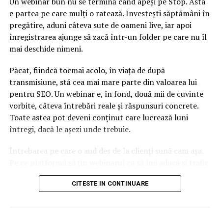
Un webinar bun nu se termină când apeși pe Stop. Asta
e partea pe care mulți o ratează. Investești săptămâni în
pregătire, aduni câteva sute de oameni live, iar apoi
înregistrarea ajunge să zacă într-un folder pe care nu îl
mai deschide nimeni.
Păcat, fiindcă tocmai acolo, în viața de după
transmisiune, stă cea mai mare parte din valoarea lui
pentru SEO. Un webinar e, în fond, două mii de cuvinte
vorbite, câteva întrebări reale și răspunsuri concrete.
Toate astea pot deveni conținut care lucrează luni
întregi, dacă le așezi unde trebuie.
Întrebarea pe care o aud des de la clienți sună cam așa.
Pe ce platformă să țin webinarul ca să îmi aducă și trafic
din Google, nu doar lead-uri pe moment? Răspunsul
CITESTE IN CONTINUARE
scurt e că platforma contează, dar nu în felul în care
cred ei.
Nu cel mai tare software câștigă, ci acela care îți lasă