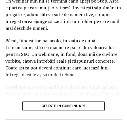
Un webinar bun nu se termină când apeși pe Stop. Asta
e partea pe care mulți o ratează. Investești săptămâni în
pregătire, aduni câteva sute de oameni live, iar apoi
înregistrarea ajunge să zacă într-un folder pe care nu îl
mai deschide nimeni.
Păcat, fiindcă tocmai acolo, în viața de după
transmisiune, stă cea mai mare parte din valoarea lui
pentru SEO. Un webinar e, în fond, două mii de cuvinte
vorbite, câteva întrebări reale și răspunsuri concrete.
Toate astea pot deveni conținut care lucrează luni
întregi, dacă le așezi unde trebuie.
Întrebarea pe care o aud des de la clienți sună cam așa.
Pe ce platformă să țin webinarul ca să îmi aducă și trafic
din Google, nu doar lead-uri pe moment? Răspunsul
CITESTE IN CONTINUARE
scurt e că platforma contează, dar nu în felul în care
cred ei.
Nu cel mai tare software câștigă, ci acela care îți lasă