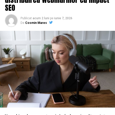
SEO
Publicat
acum 2 luni
pe
iunie 7, 2026
De
Cosmin Mares