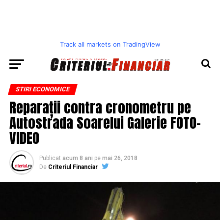
Track all markets on TradingView
STIRI ECONOMICE
Reparații contra cronometru pe
Autostrada Soarelui Galerie FOTO-
VIDEO
Publicat
acum 8 ani
pe
mai 26, 2018
De
Criteriul Financiar