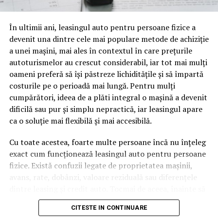
oamenii cu adevărat. Dacă transcrierea ajunge pe o
pagină de pe site-ul tău, ai dintr-odată două mii de
În ultimii ani, leasingul auto pentru persoane fizice a
cuvinte tematice, scrise exact în limbajul în care se
devenit una dintre cele mai populare metode de achiziție
caută.
a unei mașini, mai ales în contextul în care prețurile
Apoi vine partea de comportament. O pagină pe care
autoturismelor au crescut considerabil, iar tot mai mulți
vizitatorii stau zece, cincisprezece minute ca să
oameni preferă să își păstreze lichiditățile și să împartă
urmărească replay-ul trimite un semnal greu de ignorat.
costurile pe o perioadă mai lungă. Pentru mulți
Google nu îți măsoară direct satisfacția, însă timpul
cumpărători, ideea de a plăti integral o mașină a devenit
petrecut, scrollul și revenirile spun ceva despre cât de
dificilă sau pur și simplu nepractică, iar leasingul apare
util e materialul.
ca o soluție mai flexibilă și mai accesibilă.
Și mai e ceva ce se uită ușor. Un webinar reușit atrage
Cu toate acestea, foarte multe persoane încă nu înțeleg
linkuri aproape de la sine. Cineva îl menționează într-un
exact cum funcționează leasingul auto pentru persoane
newsletter, altcineva îl citează într-un articol, un
fizice. Există confuzii legate de proprietatea mașinii,
partener îl trimite în comunitatea lui. Fiecare astfel de
avans, rate, dobânzi, valoare reziduală sau diferențele
mențiune e o cărămidă pusă la autoritatea domeniului
dintre leasing și credit auto. Tocmai de aceea, înainte să
tău, iar autoritatea e moneda forte în SEO.
semnezi orice contract, este important să înțelegi clar
CITESTE IN CONTINUARE
mecanismul acestui tip de finanțare și să știi la ce să fii