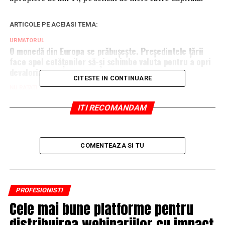
ARTICOLE PE ACEIASI TEMA:
URMATORUL
O monedă din Europa se prăbușește. Președintele țării
face apel cetățenilor să-și schimbe valuta pentru a opri
devalorizarea
CITESTE IN CONTINUARE
NU RATATI
Inteligenţa artificială, o metodă de luptă împotriva
modificărilor climatice
ITI RECOMANDAM
COMENTEAZA SI TU
PROFESIONISTI
Cele mai bune platforme pentru
distribuirea webinariilor cu impact