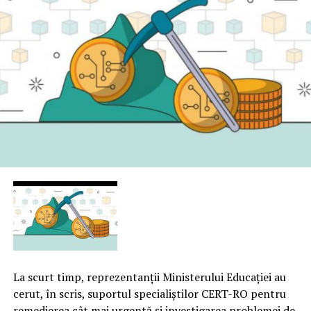
La scurt timp, reprezentanţii Ministerului Educaţiei au
cerut, în scris, suportul specialiştilor CERT-RO pentru
remedierea cât mai urgentă şi investigarea problemei de