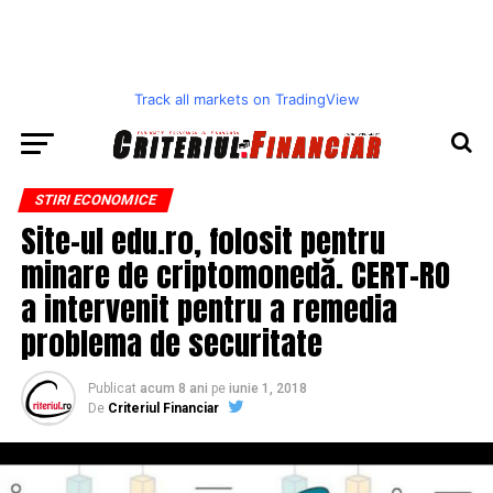
Track all markets on TradingView
STIRI ECONOMICE
Site-ul edu.ro, folosit pentru
minare de criptomonedă. CERT-RO
a intervenit pentru a remedia
problema de securitate
Publicat
acum 8 ani
pe
iunie 1, 2018
De
Criteriul Financiar