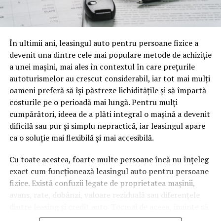
o mină de informație, plină de întrebări pe care și le pun
oamenii cu adevărat. Dacă transcrierea ajunge pe o
pagină de pe site-ul tău, ai dintr-odată două mii de
În ultimii ani, leasingul auto pentru persoane fizice a
cuvinte tematice, scrise exact în limbajul în care se
devenit una dintre cele mai populare metode de achiziție
caută.
a unei mașini, mai ales în contextul în care prețurile
Apoi vine partea de comportament. O pagină pe care
autoturismelor au crescut considerabil, iar tot mai mulți
vizitatorii stau zece, cincisprezece minute ca să
oameni preferă să își păstreze lichiditățile și să împartă
urmărească replay-ul trimite un semnal greu de ignorat.
costurile pe o perioadă mai lungă. Pentru mulți
Google nu îți măsoară direct satisfacția, însă timpul
cumpărători, ideea de a plăti integral o mașină a devenit
petrecut, scrollul și revenirile spun ceva despre cât de
dificilă sau pur și simplu nepractică, iar leasingul apare
util e materialul.
ca o soluție mai flexibilă și mai accesibilă.
Și mai e ceva ce se uită ușor. Un webinar reușit atrage
Cu toate acestea, foarte multe persoane încă nu înțeleg
linkuri aproape de la sine. Cineva îl menționează într-un
exact cum funcționează leasingul auto pentru persoane
newsletter, altcineva îl citează într-un articol, un
fizice. Există confuzii legate de proprietatea mașinii,
partener îl trimite în comunitatea lui. Fiecare astfel de
avans, rate, dobânzi, valoare reziduală sau diferențele
mențiune e o cărămidă pusă la autoritatea domeniului
dintre leasing și credit auto. Tocmai de aceea, înainte să
tău, iar autoritatea e moneda forte în SEO.
semnezi orice contract, este important să înțelegi clar