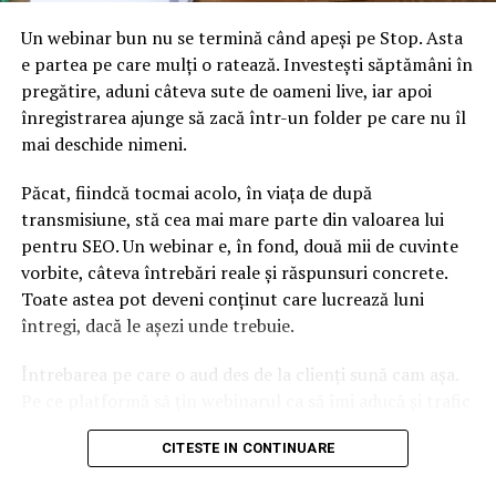
NU RATATI
INTERZISE la plată. Cardurile VISA sunt respinse la plată
Un webinar bun nu se termină când apeși pe Stop. Asta
în toată Europa, inclusiv România
e partea pe care mulți o ratează. Investești săptămâni în
pregătire, aduni câteva sute de oameni live, iar apoi
înregistrarea ajunge să zacă într-un folder pe care nu îl
mai deschide nimeni.
Păcat, fiindcă tocmai acolo, în viața de după
transmisiune, stă cea mai mare parte din valoarea lui
pentru SEO. Un webinar e, în fond, două mii de cuvinte
vorbite, câteva întrebări reale și răspunsuri concrete.
Toate astea pot deveni conținut care lucrează luni
întregi, dacă le așezi unde trebuie.
Întrebarea pe care o aud des de la clienți sună cam așa.
Pe ce platformă să țin webinarul ca să îmi aducă și trafic
din Google, nu doar lead-uri pe moment? Răspunsul
CITESTE IN CONTINUARE
scurt e că platforma contează, dar nu în felul în care
cred ei.