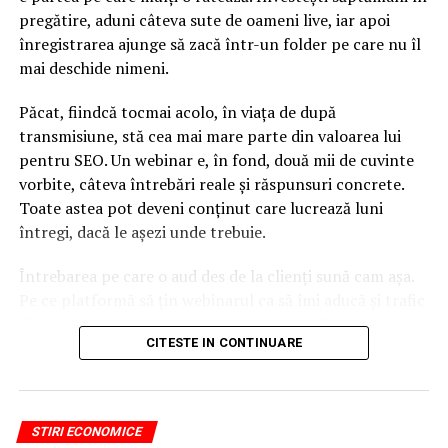
pregătire, aduni câteva sute de oameni live, iar apoi
înregistrarea ajunge să zacă într-un folder pe care nu îl
mai deschide nimeni.
Păcat, fiindcă tocmai acolo, în viața de după
transmisiune, stă cea mai mare parte din valoarea lui
pentru SEO. Un webinar e, în fond, două mii de cuvinte
vorbite, câteva întrebări reale și răspunsuri concrete.
Toate astea pot deveni conținut care lucrează luni
întregi, dacă le așezi unde trebuie.
Întrebarea pe care o aud des de la clienți sună cam așa.
Pe ce platformă să țin webinarul ca să îmi aducă și trafic
din Google, nu doar lead-uri pe moment? Răspunsul
CITESTE IN CONTINUARE
scurt e că platforma contează, dar nu în felul în care
cred ei.
Nu cel mai tare software câștigă, ci acela care îți lasă
STIRI ECONOMICE
conținutul liber, indexabil și ușor de reutilizat. Hai să o