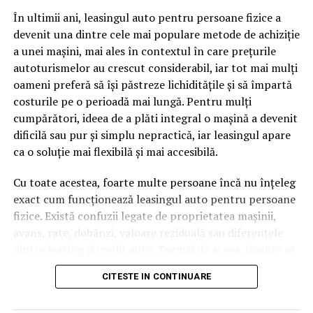
pagină de pe site-ul tău, ai dintr-odată două mii de
În ultimii ani, leasingul auto pentru persoane fizice a
cuvinte tematice, scrise exact în limbajul în care se
devenit una dintre cele mai populare metode de achiziție
caută.
a unei mașini, mai ales în contextul în care prețurile
Apoi vine partea de comportament. O pagină pe care
autoturismelor au crescut considerabil, iar tot mai mulți
vizitatorii stau zece, cincisprezece minute ca să
oameni preferă să își păstreze lichiditățile și să împartă
urmărească replay-ul trimite un semnal greu de ignorat.
costurile pe o perioadă mai lungă. Pentru mulți
Google nu îți măsoară direct satisfacția, însă timpul
cumpărători, ideea de a plăti integral o mașină a devenit
petrecut, scrollul și revenirile spun ceva despre cât de
dificilă sau pur și simplu nepractică, iar leasingul apare
util e materialul.
ca o soluție mai flexibilă și mai accesibilă.
Și mai e ceva ce se uită ușor. Un webinar reușit atrage
Cu toate acestea, foarte multe persoane încă nu înțeleg
linkuri aproape de la sine. Cineva îl menționează într-un
exact cum funcționează leasingul auto pentru persoane
newsletter, altcineva îl citează într-un articol, un
fizice. Există confuzii legate de proprietatea mașinii,
partener îl trimite în comunitatea lui. Fiecare astfel de
avans, rate, dobânzi, valoare reziduală sau diferențele
mențiune e o cărămidă pusă la autoritatea domeniului
dintre leasing și credit auto. Tocmai de aceea, înainte să
tău, iar autoritatea e moneda forte în SEO.
semnezi orice contract, este important să înțelegi clar
CITESTE IN CONTINUARE
mecanismul acestui tip de finanțare și să știi la ce să fii
Apoi mai e economia de scară, care mă încântă de
atent.
fiecare dată. Dintr-o singură sesiune scoți un articol