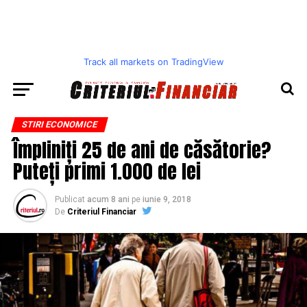
Track all markets on TradingView
STIRI ECONOMICE
Împliniți 25 de ani de căsătorie?
Puteți primi 1.000 de lei
Publicat
acum 8 ani
pe
iunie 9, 2018
De
Criteriul Financiar