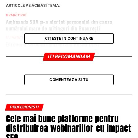
ARTICOLE PE ACEIASI TEMA:
URMATORUL
Ambasada SUA și-a alertat personalul din cauza
numărului mare de mitinguri din București
NU RATATI
CITESTE IN CONTINUARE
Europenii se opun reintegrării Rusiei în G7
ITI RECOMANDAM
COMENTEAZA SI TU
PROFESIONISTI
Cele mai bune platforme pentru
distribuirea webinariilor cu impact
SEO