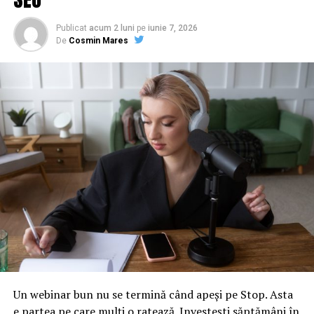
Publicat
acum 2 luni
pe
iunie 7, 2026
De
Cosmin Mares
Un webinar bun nu se termină când apeși pe Stop. Asta
e partea pe care mulți o ratează. Investești săptămâni în