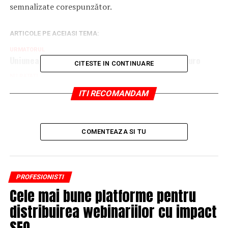
semnalizate corespunzător.
ARTICOLE PE ACEIASI TEMA:
URMATORUL
Uniunea Europeană va ajuta Iordania cu 20 mil. euro
CITESTE IN CONTINUARE
NU RATATI
1,15 mil. euro pentru extragerea Loto de duminică.
ITI RECOMANDAM
Report de 4,3 mil. euro la Jocker
COMENTEAZA SI TU
PROFESIONISTI
Cele mai bune platforme pentru
distribuirea webinariilor cu impact
SEO