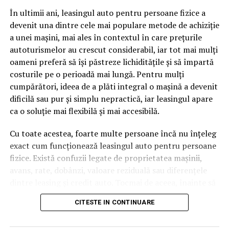
pagină de pe site-ul tău, ai dintr-odată două mii de
În ultimii ani, leasingul auto pentru persoane fizice a
cuvinte tematice, scrise exact în limbajul în care se
devenit una dintre cele mai populare metode de achiziție
caută.
a unei mașini, mai ales în contextul în care prețurile
Apoi vine partea de comportament. O pagină pe care
autoturismelor au crescut considerabil, iar tot mai mulți
vizitatorii stau zece, cincisprezece minute ca să
oameni preferă să își păstreze lichiditățile și să împartă
urmărească replay-ul trimite un semnal greu de ignorat.
costurile pe o perioadă mai lungă. Pentru mulți
Google nu îți măsoară direct satisfacția, însă timpul
cumpărători, ideea de a plăti integral o mașină a devenit
petrecut, scrollul și revenirile spun ceva despre cât de
dificilă sau pur și simplu nepractică, iar leasingul apare
util e materialul.
ca o soluție mai flexibilă și mai accesibilă.
Și mai e ceva ce se uită ușor. Un webinar reușit atrage
Cu toate acestea, foarte multe persoane încă nu înțeleg
linkuri aproape de la sine. Cineva îl menționează într-un
exact cum funcționează leasingul auto pentru persoane
newsletter, altcineva îl citează într-un articol, un
fizice. Există confuzii legate de proprietatea mașinii,
partener îl trimite în comunitatea lui. Fiecare astfel de
avans, rate, dobânzi, valoare reziduală sau diferențele
mențiune e o cărămidă pusă la autoritatea domeniului
dintre leasing și credit auto. Tocmai de aceea, înainte să
tău, iar autoritatea e moneda forte în SEO.
semnezi orice contract, este important să înțelegi clar
CITESTE IN CONTINUARE
mecanismul acestui tip de finanțare și să știi la ce să fii
Apoi mai e economia de scară, care mă încântă de
atent.
fiecare dată. Dintr-o singură sesiune scoți un articol