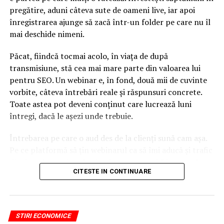
pregătire, aduni câteva sute de oameni live, iar apoi
înregistrarea ajunge să zacă într-un folder pe care nu îl
mai deschide nimeni.
Păcat, fiindcă tocmai acolo, în viața de după
transmisiune, stă cea mai mare parte din valoarea lui
pentru SEO. Un webinar e, în fond, două mii de cuvinte
vorbite, câteva întrebări reale și răspunsuri concrete.
Toate astea pot deveni conținut care lucrează luni
întregi, dacă le așezi unde trebuie.
Întrebarea pe care o aud des de la clienți sună cam așa.
Pe ce platformă să țin webinarul ca să îmi aducă și trafic
din Google, nu doar lead-uri pe moment? Răspunsul
CITESTE IN CONTINUARE
scurt e că platforma contează, dar nu în felul în care
cred ei.
Nu cel mai tare software câștigă, ci acela care îți lasă
STIRI ECONOMICE
conținutul liber, indexabil și ușor de reutilizat. Hai să o