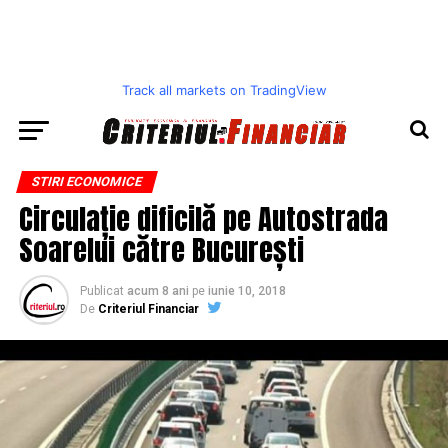
Track all markets on TradingView
STIRI ECONOMICE
Circulație dificilă pe Autostrada
Soarelui către București
Publicat
acum 8 ani
pe
iunie 10, 2018
De
Criteriul Financiar