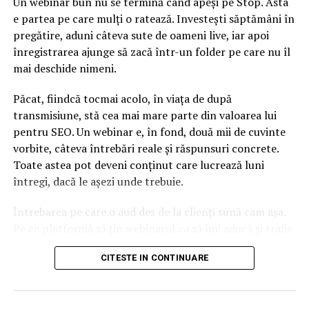
Un webinar bun nu se termină când apeși pe Stop. Asta
e partea pe care mulți o ratează. Investești săptămâni în
pregătire, aduni câteva sute de oameni live, iar apoi
înregistrarea ajunge să zacă într-un folder pe care nu îl
mai deschide nimeni.
Păcat, fiindcă tocmai acolo, în viața de după
transmisiune, stă cea mai mare parte din valoarea lui
pentru SEO. Un webinar e, în fond, două mii de cuvinte
vorbite, câteva întrebări reale și răspunsuri concrete.
Toate astea pot deveni conținut care lucrează luni
întregi, dacă le așezi unde trebuie.
Întrebarea pe care o aud des de la clienți sună cam așa.
Pe ce platformă să țin webinarul ca să îmi aducă și trafic
din Google, nu doar lead-uri pe moment? Răspunsul
CITESTE IN CONTINUARE
scurt e că platforma contează, dar nu în felul în care
cred ei.
Nu cel mai tare software câștigă, ci acela care îți lasă