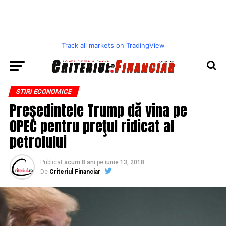
Track all markets on TradingView
STIRI ECONOMICE
Preşedintele Trump dă vina pe
OPEC pentru preţul ridicat al
petrolului
Publicat
acum 8 ani
pe
iunie 13, 2018
De
Criteriul Financiar