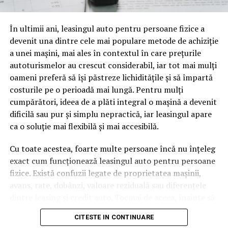
oamenii cu adevărat. Dacă transcrierea ajunge pe o
pagină de pe site-ul tău, ai dintr-odată două mii de
În ultimii ani, leasingul auto pentru persoane fizice a
cuvinte tematice, scrise exact în limbajul în care se
devenit una dintre cele mai populare metode de achiziție
caută.
a unei mașini, mai ales în contextul în care prețurile
Apoi vine partea de comportament. O pagină pe care
autoturismelor au crescut considerabil, iar tot mai mulți
vizitatorii stau zece, cincisprezece minute ca să
oameni preferă să își păstreze lichiditățile și să împartă
urmărească replay-ul trimite un semnal greu de ignorat.
costurile pe o perioadă mai lungă. Pentru mulți
Google nu îți măsoară direct satisfacția, însă timpul
cumpărători, ideea de a plăti integral o mașină a devenit
petrecut, scrollul și revenirile spun ceva despre cât de
dificilă sau pur și simplu nepractică, iar leasingul apare
util e materialul.
ca o soluție mai flexibilă și mai accesibilă.
Și mai e ceva ce se uită ușor. Un webinar reușit atrage
Cu toate acestea, foarte multe persoane încă nu înțeleg
linkuri aproape de la sine. Cineva îl menționează într-un
exact cum funcționează leasingul auto pentru persoane
newsletter, altcineva îl citează într-un articol, un
fizice. Există confuzii legate de proprietatea mașinii,
partener îl trimite în comunitatea lui. Fiecare astfel de
avans, rate, dobânzi, valoare reziduală sau diferențele
mențiune e o cărămidă pusă la autoritatea domeniului
dintre leasing și credit auto. Tocmai de aceea, înainte să
tău, iar autoritatea e moneda forte în SEO.
semnezi orice contract, este important să înțelegi clar
CITESTE IN CONTINUARE
mecanismul acestui tip de finanțare și să știi la ce să fii