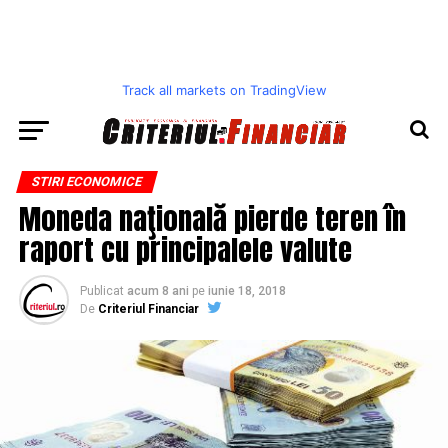
Track all markets on TradingView
STIRI ECONOMICE
Moneda naţională pierde teren în
raport cu principalele valute
Publicat
acum 8 ani
pe
iunie 18, 2018
De
Criteriul Financiar