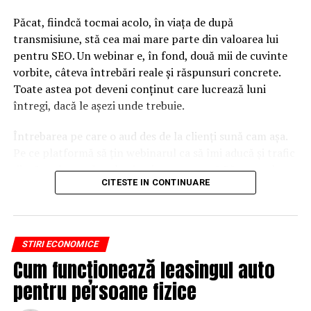
Păcat, fiindcă tocmai acolo, în viața de după
transmisiune, stă cea mai mare parte din valoarea lui
pentru SEO. Un webinar e, în fond, două mii de cuvinte
vorbite, câteva întrebări reale și răspunsuri concrete.
Toate astea pot deveni conținut care lucrează luni
întregi, dacă le așezi unde trebuie.
Întrebarea pe care o aud des de la clienți sună cam așa.
Pe ce platformă să țin webinarul ca să îmi aducă și trafic
din Google, nu doar lead-uri pe moment? Răspunsul
CITESTE IN CONTINUARE
scurt e că platforma contează, dar nu în felul în care
cred ei.
Nu cel mai tare software câștigă, ci acela care îți lasă
STIRI ECONOMICE
conținutul liber, indexabil și ușor de reutilizat. Hai să o
Cum funcționează leasingul auto
luăm pe îndelete, fiindcă diferențele dintre opțiuni sunt
mai subtile decât par la prima vedere.
pentru persoane fizice