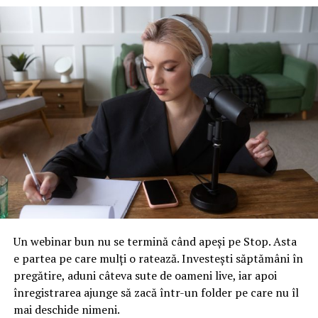
plăteşte EDP, iar EDP la rândul său se va adresa
instanţelor judecătoreşti pentru recuperarea daunelor.
(…) Vreau să cred că este doar ignoranţă şi nu sabotaj”, a
afirmat Maria Nistor.
Ea a spus că refuză să creadă că „nişte persoane” care au
însoţit lotul olimpic naţional la Geografie nu au
observat asemenea erori.
Maria Nistor a afirmat că editura depune „toate
diligenţele” pentru ca manualele de geografie de clasa a
VI-a să ajungă pe băncile elevilor cel târziu „în prima
parte a anului şcolar, în prima lună de şcoală”.
La rândul său, directorul general al Centrului Naţionale
Un webinar bun nu se termină când apeși pe Stop. Asta
de Evaluare şi Examinare, Marian Şuţă, a arătat că
e partea pe care mulți o ratează. Investești săptămâni în
procedura de evaluare a proiectelor de manual a suferit
pregătire, aduni câteva sute de oameni live, iar apoi
schimbări faţă de anii trecuţi.
înregistrarea ajunge să zacă într-un folder pe care nu îl
mai deschide nimeni.