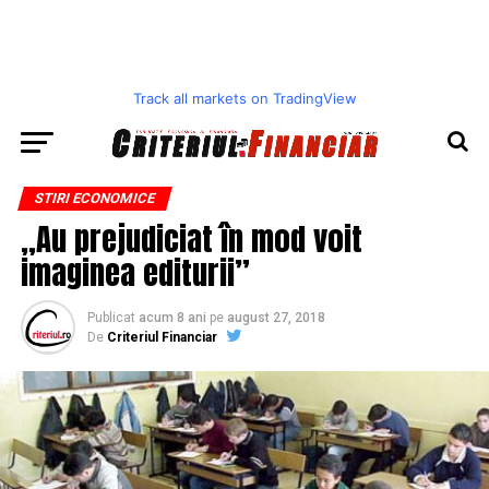
Track all markets on TradingView
STIRI ECONOMICE
„Au prejudiciat în mod voit
imaginea editurii”
Publicat
acum 8 ani
pe
august 27, 2018
De
Criteriul Financiar