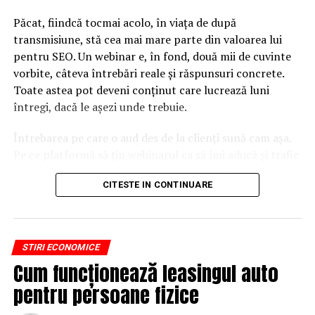
ARTICOLE PE ACEIASI TEMA:
Păcat, fiindcă tocmai acolo, în viața de după
URMATORUL
Tramvaiele liniei 41 sunt blocate! Care este cauza
transmisiune, stă cea mai mare parte din valoarea lui
pentru SEO. Un webinar e, în fond, două mii de cuvinte
NU RATATI
vorbite, câteva întrebări reale și răspunsuri concrete.
„Eu consider că a fost gazat!”
Toate astea pot deveni conținut care lucrează luni
întregi, dacă le așezi unde trebuie.
Întrebarea pe care o aud des de la clienți sună cam așa.
Pe ce platformă să țin webinarul ca să îmi aducă și trafic
din Google, nu doar lead-uri pe moment? Răspunsul
CITESTE IN CONTINUARE
scurt e că platforma contează, dar nu în felul în care
cred ei.
Nu cel mai tare software câștigă, ci acela care îți lasă
STIRI ECONOMICE
conținutul liber, indexabil și ușor de reutilizat. Hai să o
Cum funcționează leasingul auto
luăm pe îndelete, fiindcă diferențele dintre opțiuni sunt
mai subtile decât par la prima vedere.
pentru persoane fizice