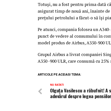
Totuşi, nu a fost pentru prima dată c
asigurat timp de nouă ani, înainte de
preţului petrolului a făcut-o să îşi pi
Pe atunci, compania folosea un A340-
punct de vedere al consumului în comp
model produs de Airbus, A350-900 U
Grupul Airbus a livrat companiei Sin
A350 -900 ULR, care consumă cu 25% m
ARTICOLE PE ACEIASI TEMA:
NU RATATI
Olguța Vasilescu a răbufnit! A 
adevărul despre legea pensiilo