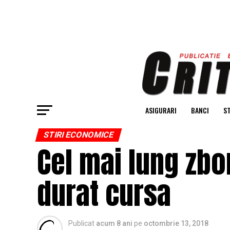
ASIGURARI
BANCI
ST
STIRI ECONOMICE
Cel mai lung zbo
durat cursa
Publicat
acum 8 ani
pe
octombrie 13, 2018