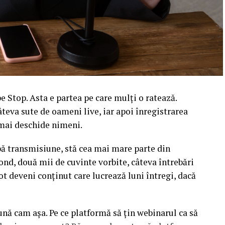
 Stop. Asta e partea pe care mulți o ratează.
âteva sute de oameni live, iar apoi înregistrarea
l mai deschide nimeni.
upă transmisiune, stă cea mai mare parte din
ond, două mii de cuvinte vorbite, câteva întrebări
ot deveni conținut care lucrează luni întregi, dacă
sună cam așa. Pe ce platformă să țin webinarul ca să