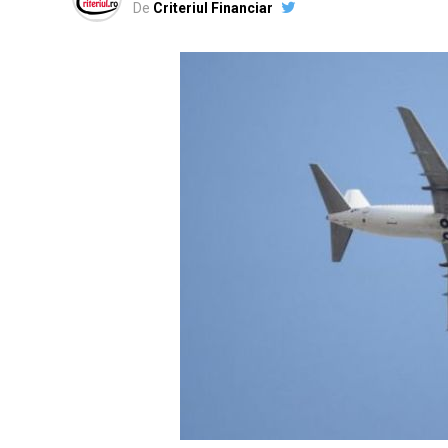
De
Criteriul Financiar