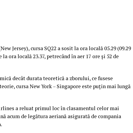
New Jersey), cursa SQ22 a sosit la ora locală 05.29 (09.29
a ora locală 23.37, petrecând în aer 17 ore şi 52 de
mică decât durata teoretică a zborului, ce fusese
n teorie, cursa New York – Singapore este puţin mai lungă
rlines a reluat primul loc în clasamentul celor mai
ână acum de legătura aeriană asigurată de compania
a.