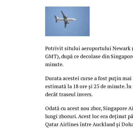
Potrivit sitului aeroportului Newark (
GMT), după ce decolase din Singapore l
minute.
Durata acestei curse a fost puţin mai 
estimată la 18 ore şi 25 de minute. Î
decât traseul invers.
Odată cu acest nou zbor, Singapore Ai
lungi zboruri.
Acest loc era deţinut p
Qatar Airlines între Auckland şi Doh