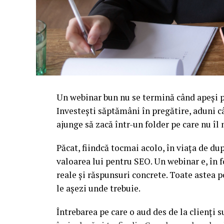
Un webinar bun nu se termină când apeși pe
Investești săptămâni în pregătire, aduni c
ajunge să zacă într-un folder pe care nu î
Păcat, fiindcă tocmai acolo, în viața de d
valoarea lui pentru SEO. Un webinar e, în f
reale și răspunsuri concrete. Toate astea p
le așezi unde trebuie.
Întrebarea pe care o aud des de la clienți 