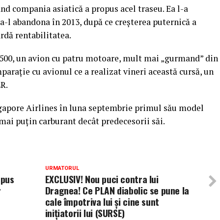
ând compania asiatică a propus acel traseu. Ea l-a
 a-l abandona în 2013, după ce creşterea puternică a
ardă rentabilitatea.
500, un avion cu patru motoare, mult mai „gurmand” din
araţie cu avionul ce a realizat vineri această cursă, un
LR.
gapore Airlines în luna septembrie primul său model
ai puţin carburant decât predecesorii săi.
URMATORUL
spus
EXCLUSIV! Nou puci contra lui
r
Dragnea! Ce PLAN diabolic se pune la
cale împotriva lui și cine sunt
inițiatorii lui (SURSE)