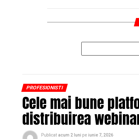
PROFESIONISTI
Cele mai bune platf
distribuirea webinar
Publicat
acum 2 luni
pe
iunie 7, 2026