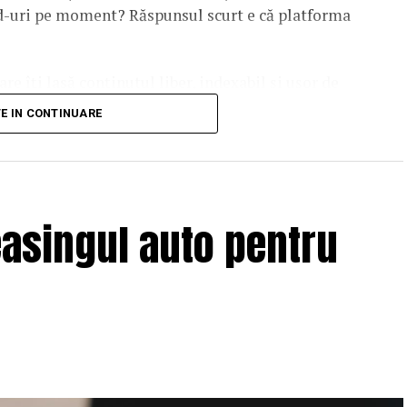
ead-uri pe moment? Răspunsul scurt e că platforma
are îți lasă conținutul liber, indexabil și ușor de
dcă diferențele dintre opțiuni sunt mai subtile decât
TE IN CONTINUARE
duit ajunge să conteze pentru
asingul auto pentru
ul în care îl vezi tu. Ele citesc text, metadate și
ii cu pagina. Un webinar devine relevant pentru
are un crawler o poate parcurge.
nute despre, să zicem, fiscalitatea freelancerilor.
plină de întrebări pe care și le pun oamenii cu
ină de pe site-ul tău, ai dintr-odată două mii de