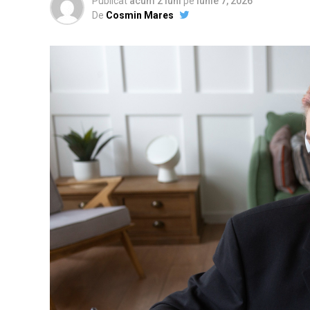
Publicat
acum 2 luni
pe
iunie 7, 2026
De
Cosmin Mares