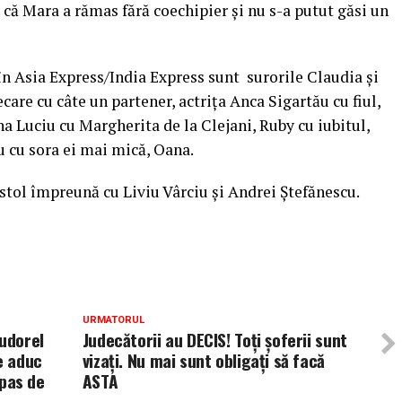
te că Mara a rămas fără coechipier şi nu s-a putut găsi un
 în Asia Express/India Express sunt surorile Claudia şi
are cu câte un partener, actriţa Anca Sigartău cu fiul,
a Luciu cu Margherita de la Clejani, Ruby cu iubitul,
u cu sora ei mai mică, Oana.
stol împreună cu Liviu Vârciu şi Andrei Ștefănescu.
URMATORUL
Tudorel
Judecătorii au DECIS! Toți șoferii sunt
e aduc
vizați. Nu mai sunt obligați să facă
 pas de
ASTA