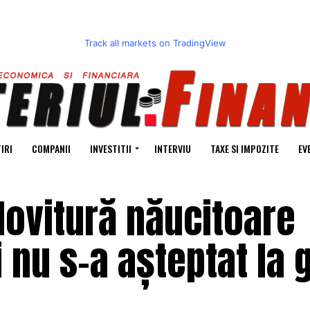
Track all markets on TradingView
IRI
COMPANII
INVESTITII
INTERVIU
TAXE SI IMPOZITE
EV
lovitură năucitoare
 nu s-a așteptat la 