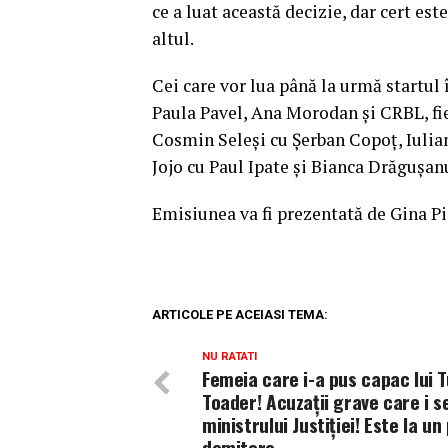
ce a luat această decizie, dar cert es
altul.
Cei care vor lua până la urmă startul
Paula Pavel, Ana Morodan şi CRBL, fiec
Cosmin Seleşi cu Șerban Copoţ, Iulian
Jojo cu Paul Ipate şi Bianca Drăguşan
Emisiunea va fi prezentată de Gina Pi
ARTICOLE PE ACEIASI TEMA:
NU RATATI
Femeia care i-a pus capac lui 
Toader! Acuzații grave care i s
ministrului Justiției! Este la un
demitere