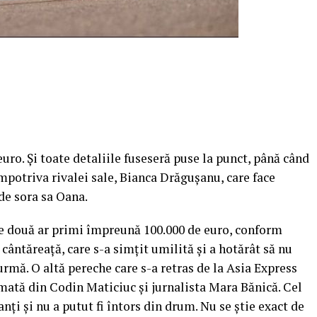
euro. Și toate detaliile fuseseră puse la punct, până când
mpotriva rivalei sale, Bianca Drăguşanu, care face
de sora sa Oana.
le două ar primi împreună 100.000 de euro, conform
cântăreaţă, care s-a simţit umilită şi a hotărât să nu
urmă.
O altă pereche care s-a retras de la Asia Express
rmată din Codin Maticiuc şi jurnalista Mara Bănică. Cel
nţi şi nu a putut fi întors din drum. Nu se ştie exact de