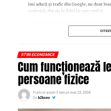
îmi aducă și trafic din Google, nu doar l
contează, dar nu în felul în care cred ei.
Nu cel mai tare software câștigă, ci acela c
reutilizat. Hai să o luăm pe îndelete, fiin
CITES
par la prima vedere.
De ce un webinar bine găz
STIRI ECONOMICE
Google
Cum funcționează le
Motoarele de căutare nu văd un video în sens
persoane fizice
semnale despre cum interacționează oamen
SEO abia când îl traduci într-o formă pe c
Publicat
acum 3 luni
pe
mai 23, 2026
Gândește-te la o sesiune de patruzeci de mi
De
b2bseo
Conținutul vorbit e o mină de informație, 
adevărat. Dacă transcrierea ajunge pe o pag