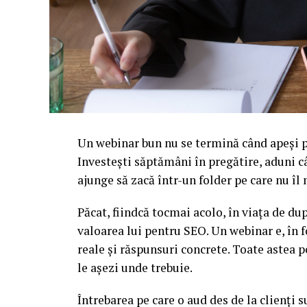
Un webinar bun nu se termină când apeși pe
Investești săptămâni în pregătire, aduni c
ajunge să zacă într-un folder pe care nu î
Păcat, fiindcă tocmai acolo, în viața de d
valoarea lui pentru SEO. Un webinar e, în f
reale și răspunsuri concrete. Toate astea p
le așezi unde trebuie.
Întrebarea pe care o aud des de la clienți 