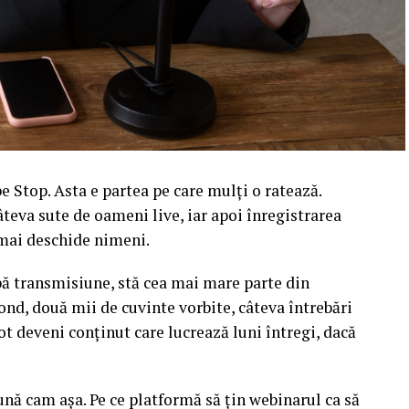
 Stop. Asta e partea pe care mulți o ratează.
âteva sute de oameni live, iar apoi înregistrarea
l mai deschide nimeni.
upă transmisiune, stă cea mai mare parte din
ond, două mii de cuvinte vorbite, câteva întrebări
ot deveni conținut care lucrează luni întregi, dacă
sună cam așa. Pe ce platformă să țin webinarul ca să