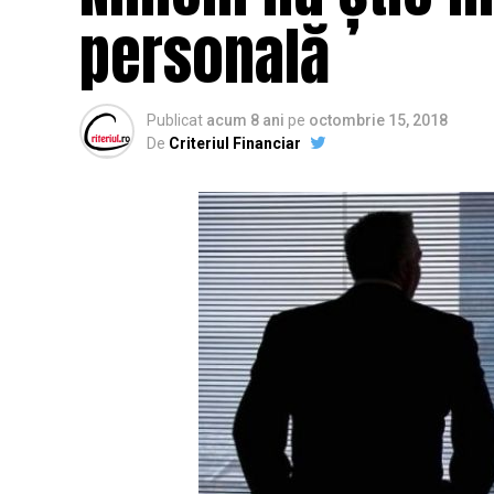
personală
Publicat
acum 8 ani
pe
octombrie 15, 2018
De
Criteriul Financiar