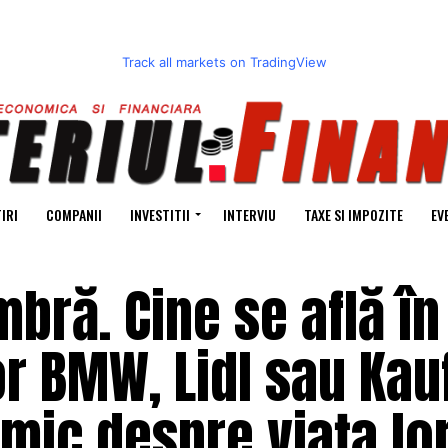
Track all markets on TradingView
IRI
COMPANII
INVESTITII
INTERVIU
TAXE SI IMPOZITE
EV
mbră. Cine se află în
or BMW, Lidl sau Kau
imic despre viața lo