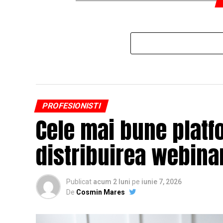
PROFESIONISTI
Cele mai bune platf
distribuirea webinar
Publicat
acum 2 luni
pe
iunie 7, 2026
De
Cosmin Mares