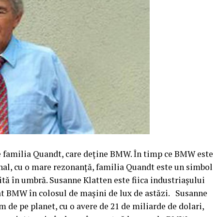
re familia Quandt, care deţine BMW. În timp ce BMW este
nal, cu o mare rezonanţă, familia Quandt este un simbol
ăită în umbră. Susanne Klatten este fiica industriaşului
at BMW în colosul de maşini de lux de astăzi. Susanne
m de pe planet, cu o avere de 21 de miliarde de dolari,