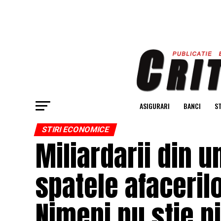
ASIGURARI
BANCI
ST
STIRI ECONOMICE
Miliardarii din u
spatele afaceril
Nimeni nu știe n