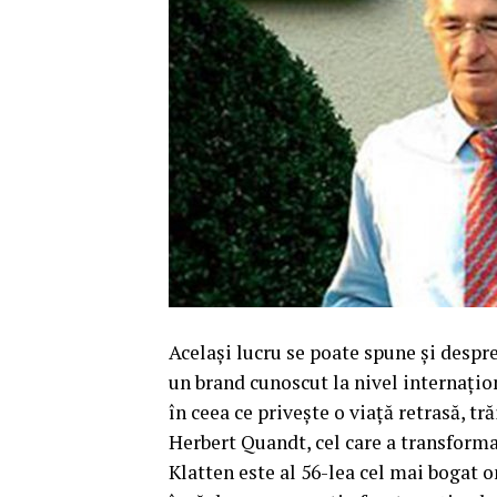
Acelaşi lucru se poate spune şi desp
un brand cunoscut la nivel internaţio
în ceea ce priveşte o viaţă retrasă, tr
Herbert Quandt, cel care a transform
Klatten este al 56-lea cel mai bogat o