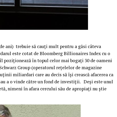
e ani) trebuie să cauţi mult pentru a găsi câteva
ardarul este cotat de Bloomberg Billionaires Index cu o
e îl poziţionează în topul celor mai bogaţi 30 de oameni
 Schwarz Group (operatorul reţelelor de magazine
puţinii miliardari care au decis să îşi crească afacerea ca
 sau a o vinde către un fond de investiţii. Deşi este unul
tă, nimeni în afara cercului său de apropiaţi nu ştie