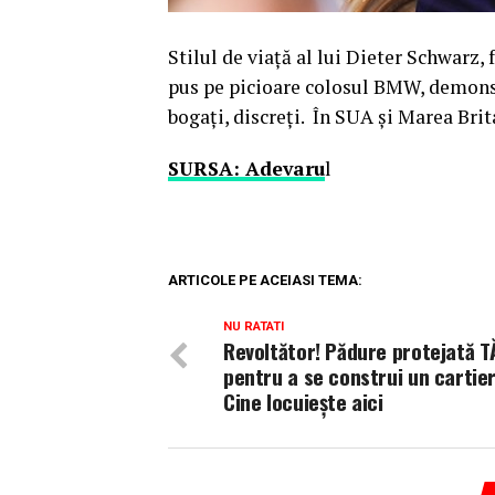
Stilul de viaţă al lui Dieter Schwarz, f
pus pe picioare colosul BMW, demonst
bogaţi, discreţi. În SUA şi Marea Brit
SURSA: Adevaru
l
ARTICOLE PE ACEIASI TEMA:
NU RATATI
Revoltător! Pădure protejată T
pentru a se construi un cartier
Cine locuiește aici